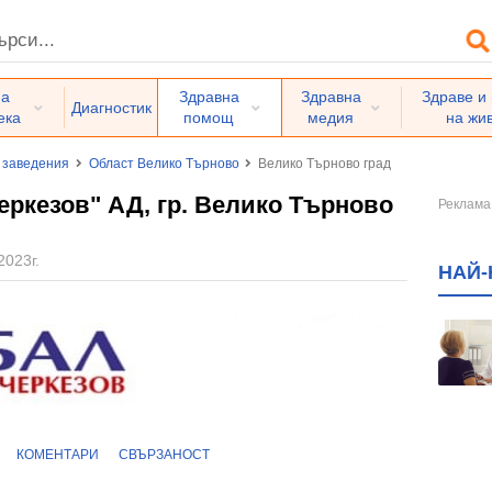
на
Здравна
Здравна
Здраве и
Диагностик
ека
помощ
медия
на жи
 заведения
Област Велико Търново
Велико Търново град
ркезов" АД, гр. Велико Търново
2023г.
НАЙ-
КОМЕНТАРИ
СВЪРЗАНОСТ