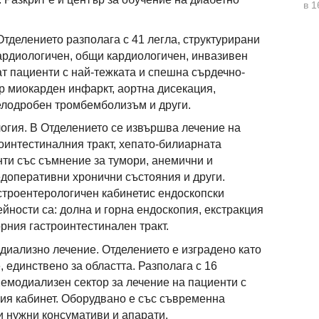
в 1
Отделението разполага с 41 легла, структурирани
кардиологичен, общи кардиологичен, инвазивен
ат пациенти с най-тежката и спешна сърдечно-
ър миокарден инфаркт, аортна дисекация,
елодробен тромбемболизъм и други.
огия. В Отделението се извършва лечение на
роинтестиналния тракт, хепато-билиарната
нти със съмнение за тумори, анемични и
доперативни хронични състояния и други.
строентерологичен кабинетис ендоскопски
йности са: долна и горна ендоскопия, екстракция
орния гастроинтестинален тракт.
диализно лечение. Отделението е изградено като
 единствено за областта. Разполага с 16
Хемодиализен сектор за лечение на пациенти с
я кабинет. Оборудвано е със съвременна
и нужни консумативи и апарати.