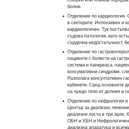
болни.
Отделение по кардиология. 
в секторите: Интензивен и 
кардиологичен. Тук постъпв
съдова патология, като ост
сърдечна недостатъчност, б
Отделение по гастроентерол
пациенти с болести на гаст
система и панкреаса, пацие
консумативни синдроми, сле
Разполага консултативен га
кабинети. Сред основните де
на чуждо тяло от долния и г
Отделение по нефрология и 
Център за диализно лечение,
диализни поста в три зали, 
ОБН и ХБН и Нефрологичени
диализна апаратура и всичк