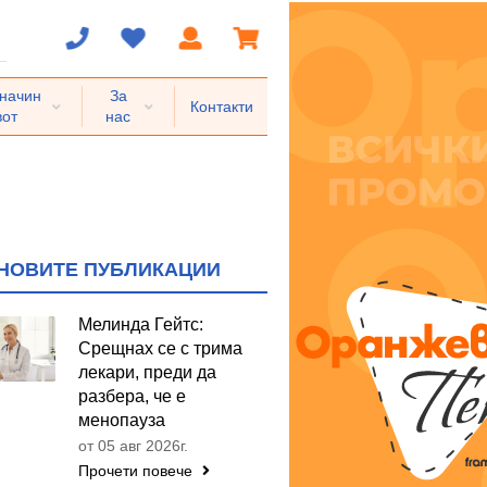
 начин
За
Контакти
вот
нас
НОВИТЕ ПУБЛИКАЦИИ
Мелинда Гейтс:
Срещнах се с трима
лекари, преди да
разбера, че е
менопауза
от 05 авг 2026г.
Прочети повече