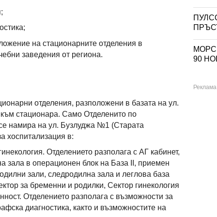
;
ПУЛС
ПРЪС
остика;
ложение на стационарните отделения в
МОРСК
ечебни заведения от региона.
90 H
ционарни отделения, разположени в базата на ул.
 към стационара. Само Отделенито по
се намира на ул. Бузлуджа №1 (Старата
за хоспитализация в:
инекология. Отделението разполага с АГ кабинет,
а зала в операционен блок на База ІІ, приемен
родилни зали, следродилна зала и леглова база
ектор за бременни и родилки, Сектор гинекология
нност. Отделението разполага с възможности за
рафска диагностика, както и възможностите на