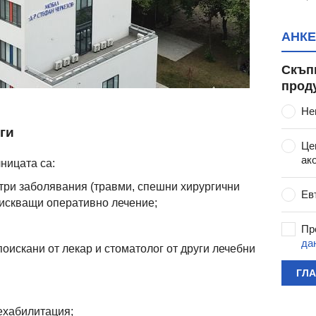
АНКЕ
Скъп
прод
Не
ги
Це
ак
ницата са:
стри заболявания (травми, спешни хирургични
Ев
зискващи оперативно лечение;
Пр
да
поискани от лекар и стоматолог от други лечебни
ГЛ
ехабилитация;