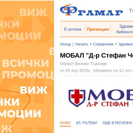
Здрав
Е-аптека
Промоции
библиот
|
Назад
Начало
Справочник
Здравни
МОБАЛ "Д-р Стефан Че
Област Велико Търново
от 29 яну 2015г., обновено на 12 окт 
ИНФО
КЛ. ПЪТЕКИ
ОЩЕ В РЕГИОНА