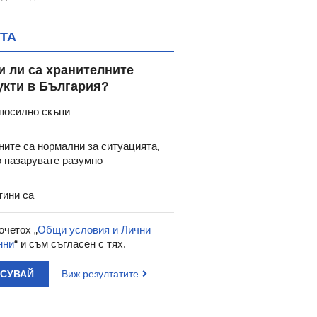
ТА
и ли са хранителните
укти в България?
посилно скъпи
ните са нормални за ситуацията,
о пазарувате разумно
тини са
очетох „
Общи условия и Лични
нни
“ и съм съгласен с тях.
АСУВАЙ
Виж резултатите