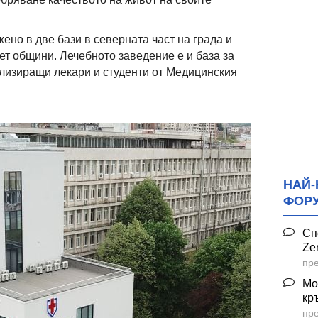
ено в две бази в северната част на града и
ет общини. Лечебното заведение е и база за
лизиращи лекари и студенти от Медицинския
НАЙ-
ФОР
Сп
Ze
пре
Мо
кр
пре