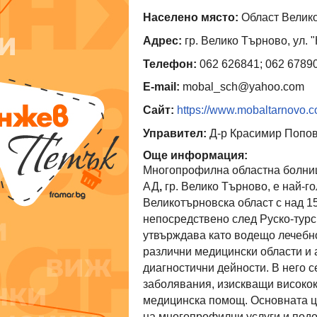
Населено място:
Област Велико
Адрес:
гр. Велико Търново, ул. 
Телефон:
062 626841; 062 67890
E-mail:
mobal_sch@yahoo.com
Сайт:
https://www.mobaltarnovo.
Управител:
Д-р Красимир Попо
Още информация:
Многопрофилна областна болниц
АД
,
гр. Велико Търново, е най-
Великотърновска област с над 1
непосредствено след Руско-турс
утвърждава като водещо лечебно
различни медицински области и 
диагностични дейности. В него 
заболявания, изискващи високо
медицинска помощ. Основната ц
на многопрофилни услуги и подо