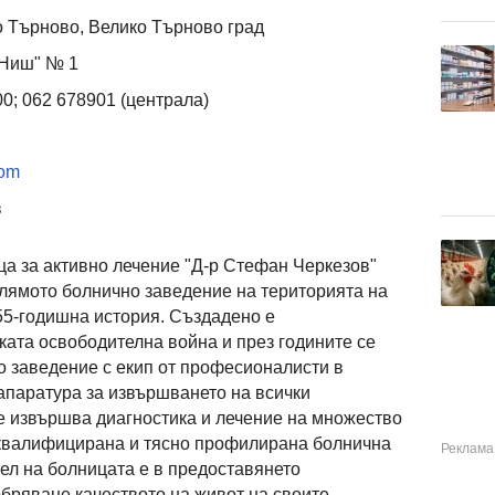
 Търново, Велико Търново град
"Ниш" № 1
0; 062 678901 (централа)
com
в
а за активно лечение "Д-р Стефан Черкезов"
голямото болнично заведение на територията на
55-годишна история. Създадено е
ката освободителна война и през годините се
 заведение с екип от професионалисти в
апаратура за извършването на всички
се извършва диагностика и лечение на множество
квалифицирана и тясно профилирана болнична
ел на болницата е в предоставянето
бряване качеството на живот на своите