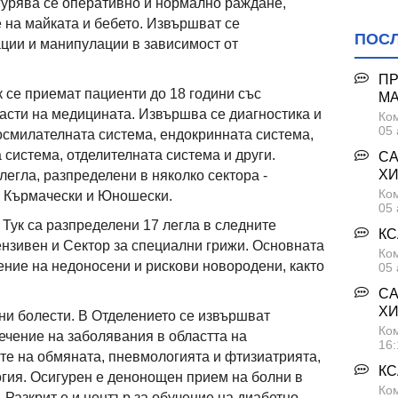
гурява се оперативно и нормално раждане,
на майката и бебето. Извършват се
ПОС
ции и манипулации в зависимост от
ПР
к се приемат пациенти до 18 години със
М
асти на медицината. Извършва се диагностика и
Ком
05 
осмилателната система, ендокринната система,
 система, отделителната система и други.
СА
ХИ
легла, разпределени в няколко сектора -
Ком
, Кърмачески и Юношески.
05 
 Тук са разпределени 17 легла в следните
КС
ензивен и Сектор за специални грижи. Основната
Ком
чение на недоносени и рискови новородени, както
05 
СА
ХИ
и болести. В Отделението се извършват
Ком
лечение на заболявания в областта на
16:
те на обмяната, пневмологията и фтизиатрията,
КС
огия. Осигурен е денонощен прием на болни в
Ком
 Разкрит е и център за обучение на диабетно