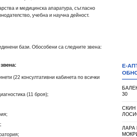
арства и медицинска апаратура, съгласно
нодателство, учебна и научна дейност.
единени бази. Обособени са следните звена:
звена:
Е-АП
ОБН
нети (22 консултативни кабинета по всички
БАЛЕН
30
агностика (11 броя);
СКИН
ЛОСИО
ия;
;
ЛАРА
МОКРИ
ратория;