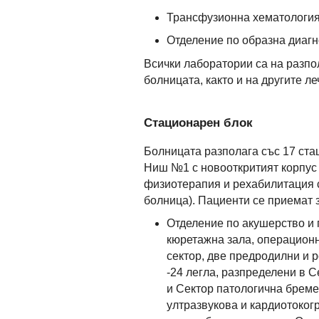
Трансфузионна хематология
Отделение по образна диагн
Всички лаборатории са на разпо
болницата, както и на другите л
Стационарен блок
Болницата разполага със 17 ста
Ниш №1 с новооткритият корпус
физиотерапия и рехабилитация 
болница). Пациенти се приемат 
Отделение по акушерство и г
кюретажна зала, операционн
сектор, две предродилни и 
-24 легла, разпределени в С
и Сектор патологична бреме
ултразвукова и кардиотоког