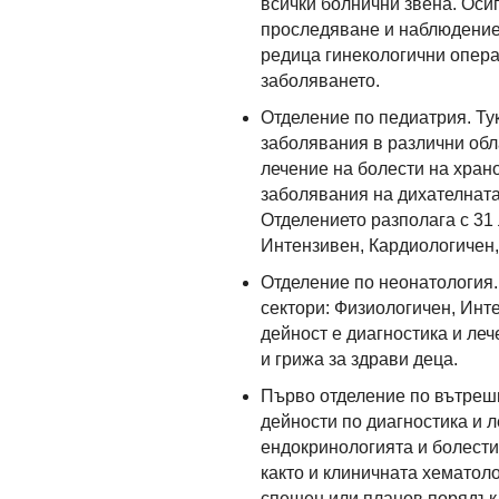
всички болнични звена. Оси
проследяване и наблюдение 
редица гинекологични опера
заболяването.
Отделение по педиатрия. Ту
заболявания в различни обл
лечение на болести на хран
заболявания на дихателната
Отделението разполага с 31 
Интензивен, Кардиологичен
Отделение по неонатология.
сектори: Физиологичен, Инт
дейност е диагностика и ле
и грижа за здрави деца.
Първо отделение по вътрешн
дейности по диагностика и 
ендокринологията и болести
както и клиничната хематол
спешен или планов порядък.