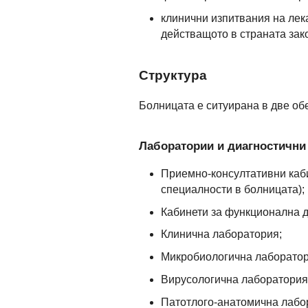
клинични изпитвания на лек
действащото в страната зако
Структура
Болницата е ситуирана в две об
Лаборатории и диагностични 
Приемно-консултативни каби
специалности в болницата);
Кабинети за функционална ди
Клинична лаборатория;
Микробиологична лаборатор
Вирусологична лаборатория
Патотлого-анатомична лабо