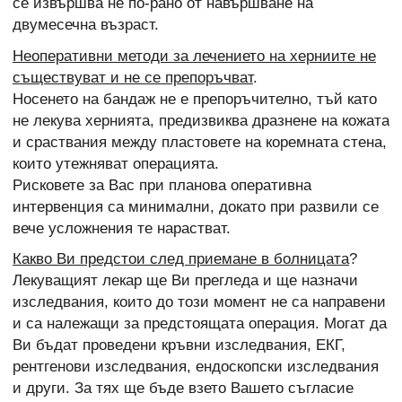
се извършва не по-рано от навършване на
двумесечна възраст.
Неоперативни методи за лечението на херниите не
съществуват и не се препоръчват
.
Носенето на бандаж не е препоръчително, тъй като
не лекува хернията, предизвиква дразнене на кожата
и сраствания между пластовете на коремната стена,
които утежняват операцията.
Рисковете за Вас при планова оперативна
интервенция са минимални, докато при развили се
вече усложнения те нарастват.
Какво Ви предстои след приемане в болницата
?
Лекуващият лекар ще Ви прегледа и ще назначи
изследвания, които до този момент не са направени
и са належащи за предстоящата операция. Могат да
Ви бъдат проведени кръвни изследвания, ЕКГ,
рентгенови изследвания, ендоскопски изследвания
и други. За тях ще бъде взето Вашето съгласие