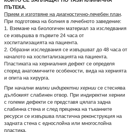
КОИТО СЕ ЗАПЛАЩАТ ПО ТАЗИ КЛИНИЧНА
ПЪТЕКА.
Прием и изготвяне на диагностично-лечебен план
.
При подготовка на болния в лечебното заведение:
1. Вземане на биологичен материал за изследвания
се извършва в първите 24 часа от
хоспитализацията на пациента.
2. Образни изследвания се извършват до 48 часа от
началото на хоспитализацията на пациента.
Пластиката на херниалния дефект се определя
според анатомичните особености, вида на хернията
и опита на хирурга.
При начални
малки индиректни хернии
се стеснява
дълбокият слабинен отвор. При индиректни хернии
с големи дефекти се представя цялата задна
слабинна стена и след преценка на тъканните
ресурси се извършва пластична реконструкция на
задната стена с еднослойна или многослойна
пластика.