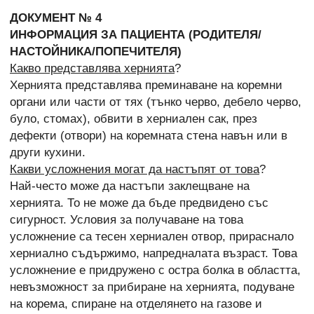
ДОКУМЕНТ № 4
ИНФОРМАЦИЯ ЗА ПАЦИЕНТА (РОДИТЕЛЯ/
НАСТОЙНИКА/ПОПЕЧИТЕЛЯ)
Какво представлява хернията
?
Хернията представлява преминаване на коремни
органи или части от тях (тънко черво, дебело черво,
було, стомах), обвити в херниален сак, през
дефекти (отвори) на коремната стена навън или в
други кухини.
Какви усложнения могат да настъпят от това
?
Най-често може да настъпи заклещване на
хернията. То не може да бъде предвидено със
сигурност. Условия за получаване на това
усложнение са тесен херниален отвор, прираснало
херниално съдържимо, напредналата възраст. Това
усложнение е придружено с остра болка в областта,
невъзможност за прибиране на хернията, подуване
на корема, спиране на отделянето на газове и