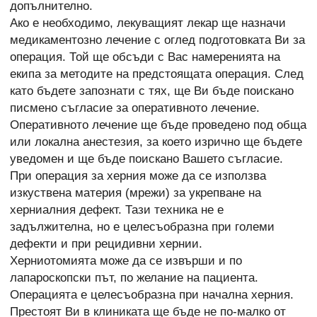
допълнително.
Ако е необходимо, лекуващият лекар ще назначи
медикаментозно лечение с оглед подготовката Ви за
операция. Той ще обсъди с Вас намеренията на
екипа за методите на предстоящата операция. След
като бъдете запознати с тях, ще Ви бъде поискано
писмено съгласие за оперативното лечение.
Оперативното лечение ще бъде проведено под обща
или локална анестезия, за което изрично ще бъдете
уведомен и ще бъде поискано Вашето съгласие.
При операция за херния може да се използва
изкуствена материя (мрежи) за укрепване на
херниалния дефект. Тази техника не е
задължителна, но е целесъобразна при големи
дефекти и при рецидивни хернии.
Херниотомията може да се извърши и по
лапароскопски път, по желание на пациента.
Операцията е целесъобразна при начална херния.
Престоят Ви в клиниката ще бъде не по-малко от