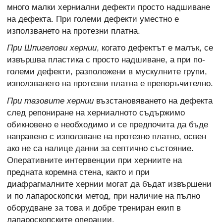
много малки херниални дефекти просто надшиване
на дефекта. При големи дефекти уместно е
използването на протезни платна.
При Шпигелови хернии
, когато дефектът е малък, се
извършва пластика с просто надшиване, а при по-
големи дефекти, разположени в мускулните групи,
използването на протезни платна е препоръчително.
При тазовите хернии
възстановяването на дефекта
след репониране на херниалното съдържимо
обикновено е необходимо и се предпочита да бъде
направено с използване на протезно платно, освен
ако не са налице данни за септично състояние.
Оперативните интервенции при херниите на
предната коремна стена, както и при
диафрагмалните хернии могат да бъдат извършени
и по лапароскопски метод, при наличие на пълно
оборудване за това и добре трениран екип в
лапароскопските операции.