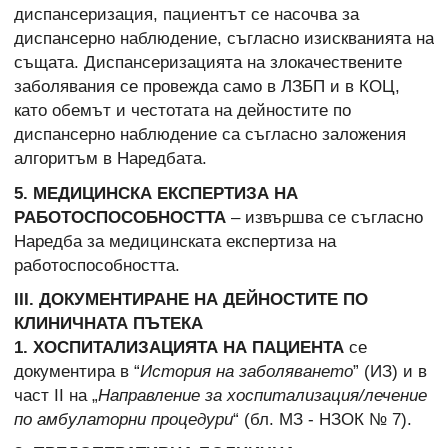
диспансеризация, пациентът се насочва за
диспансерно наблюдение, съгласно изискванията на
същата. Диспансеризацията на злокачествените
заболявания се провежда само в ЛЗБП и в КОЦ,
като обемът и честотата на дейностите по
диспансерно наблюдение са съгласно заложения
алгоритъм в Наредбата.
5. МЕДИЦИНСКА ЕКСПЕРТИЗА НА
РАБОТОСПОСОБНОСТТА
– извършва се съгласно
Наредба за медицинската експертиза на
работоспособността.
ІІІ. ДОКУМЕНТИРАНЕ НА ДЕЙНОСТИТЕ ПО
КЛИНИЧНАТА ПЪТЕКА
1. ХОСПИТАЛИЗАЦИЯТА НА ПАЦИЕНТА
се
документира в “
История на заболяването
” (ИЗ) и в
част ІІ на „
Направление за хоспитализация/лечение
по амбулаторни процедури
“ (бл. МЗ - НЗОК № 7).