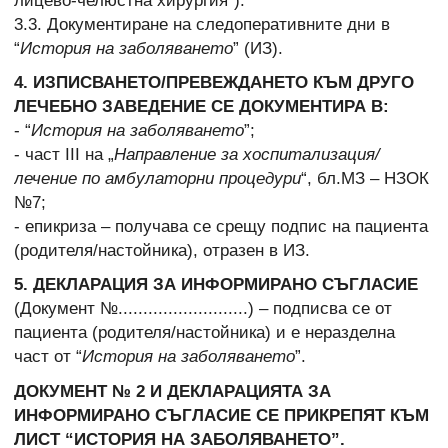
лицево-челюстна хирургия”).
3.3. Документиране на следоперативните дни в
“
История на заболяването
” (ИЗ).
4. ИЗПИСВАНЕТО/ПРЕВЕЖДАНЕТО КЪМ ДРУГО
ЛЕЧЕБНО ЗАВЕДЕНИЕ СЕ ДОКУМЕНТИРА В:
- “
История на заболяването
”;
- част ІІІ на „
Направление за хоспитализация/
лечение по амбулаторни процедури
“, бл.МЗ – НЗОК
№7;
- епикриза – получава се срещу подпис на пациента
(родителя/настойника), отразен в ИЗ.
5. ДЕКЛАРАЦИЯ ЗА ИНФОРМИРАНО СЪГЛАСИЕ
(Документ №..........................) – подписва се от
пациента (родителя/настойника) и е неразделна
част от “
История на заболяването
”.
ДОКУМЕНТ № 2 И ДЕКЛАРАЦИЯТА ЗА
ИНФОРМИРАНО СЪГЛАСИЕ СЕ ПРИКРЕПЯТ КЪМ
ЛИСТ “ИСТОРИЯ НА ЗАБОЛЯВАНЕТО”.