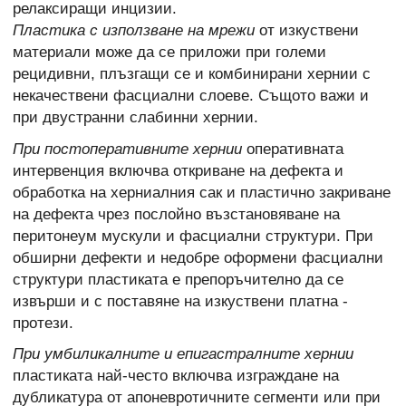
релаксиращи инцизии.
Пластика с използване на мрежи
от изкуствени
материали може да се приложи при големи
рецидивни, плъзгащи се и комбинирани хернии с
некачествени фасциални слоеве. Същото важи и
при двустранни слабинни хернии.
При постоперативните хернии
оперативната
интервенция включва откриване на дефекта и
обработка на херниалния сак и пластично закриване
на дефекта чрез послойно възстановяване на
перитонеум мускули и фасциални структури. При
обширни дефекти и недобре оформени фасциални
структури пластиката е препоръчително да се
извърши и с поставяне на изкуствени платна -
протези.
При умбиликалните и епигастралните хернии
пластиката най-често включва изграждане на
дубликатура от апоневротичните сегменти или при