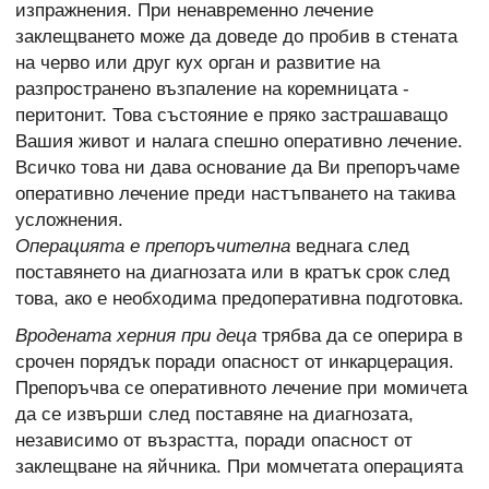
изпражнения. При ненавременно лечение
заклещването може да доведе до пробив в стената
на черво или друг кух орган и развитие на
разпространено възпаление на коремницата -
перитонит. Това състояние е пряко застрашаващо
Вашия живот и налага спешно оперативно лечение.
Всичко това ни дава основание да Ви препоръчаме
оперативно лечение преди настъпването на такива
усложнения.
Операцията е препоръчителна
веднага след
поставянето на диагнозата или в кратък срок след
това, ако е необходима предоперативна подготовка.
Вродената херния при деца
трябва да се оперира в
срочен порядък поради опасност от инкарцерация.
Препоръчва се оперативното лечение при момичета
да се извърши след поставяне на диагнозата,
независимо от възрастта, поради опасност от
заклещване на яйчника. При момчетата операцията