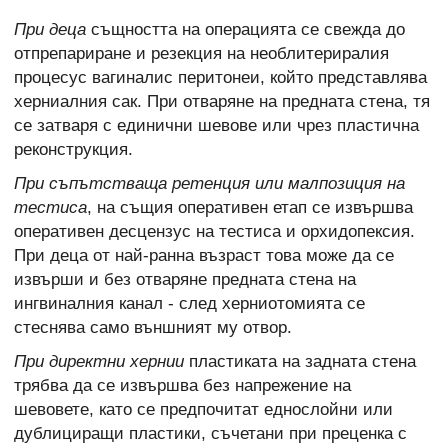
При деца
същността на операцията се свежда до
отпрепариране и резекция на необлитериралия
процесус вагиналис перитонеи, който представлява
херниалния сак. При отваряне на предната стена, тя
се затваря с единични шевове или чрез пластична
реконструкция.
При съпътстваща ретенция или малпозиция на
тестиса
, на същия оперативен етап се извършва
оперативен десцензус на тестиса и орхидопексия.
При деца от най-ранна възраст това може да се
извърши и без отваряне предната стена на
ингвиналния канал - след херниотомията се
стеснява само външният му отвор.
При директни хернии
пластиката на задната стена
трябва да се извършва без напрежение на
шевовете, като се предпочитат еднослойни или
дублициращи пластики, съчетани при преценка с