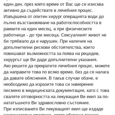
един ден, през което време от Вас ще се изисква
активно да съдействате в лечебния процес.
Извършена от опитен хирург операцията води до
пълно възстановяване на работоспособността в
рамките на един месец, а при физическите
работници - до три месеца. Сексуалният живот не
би трябвало да е нарушен. При наличие на
допълнителни рискови обстоятелства, които
повишават възможността за поява на рецидив,
хирургът ще Ви даде допълнителни указания.
Ако решите да прекратите лечебния процес, можете
да направите това по всяко време, без да се налага
да давате обяснения. В такъв случаи обаче, е
необходимо да изразите това си намерение
писмено в медицинската документация, като с това
сваляте отговорността на лекуващия Ви екип за по-
нататъшното Ви здравословно състояние.
При изписването Ви лекуващият екип ще издаде