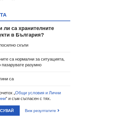
ТА
и ли са хранителните
укти в България?
посилно скъпи
ните са нормални за ситуацията,
о пазарувате разумно
тини са
очетох „
Общи условия и Лични
нни
“ и съм съгласен с тях.
АСУВАЙ
Виж резултатите