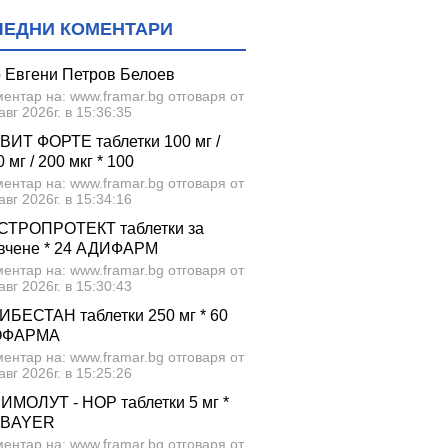
ЛЕДНИ КОМЕНТАРИ
р Евгени Петров Белоев
ентар на: www.framar.bg отговаря от
авг 2026г. в 15:36:35
ВИТ ФОРТЕ таблетки 100 мг /
 мг / 200 мкг * 100
ентар на: www.framar.bg отговаря от
авг 2026г. в 15:34:16
СТРОПРОТЕКТ таблетки за
вчене * 24 АДИФАРМ
ентар на: www.framar.bg отговаря от
авг 2026г. в 15:30:43
ИБЕСТАН таблетки 250 мг * 60
ОФАРМА
ентар на: www.framar.bg отговаря от
авг 2026г. в 15:25:26
ИМОЛУТ - НОР таблетки 5 мг *
 BAYER
ентар на: www.framar.bg отговаря от