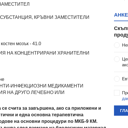
ОЗАМЕСТИТЕЛ
АНКЕ
А СУБСТАНЦИЯ, КРЪВНИ ЗАМЕСТИТЕЛИ
Скъп
прод
костен мозък - 41.0
Не
ЗИЯ НА КОНЦЕНТРИРАНИ ХРАНИТЕЛНИ
Це
ак
Ев
не
 АНТИ-ИНФЕКЦИОЗНИ МЕДИКАМЕНТИ
ИЯ НА ДРУГО ЛЕЧЕБНО ИЛИ
Пр
да
 се счита за завършена, ако са приложени и
ГЛ
стични и една основна терапевтична
одове на основни процедури по МКБ-9 КМ.
звършва след вземане на биологичен материал