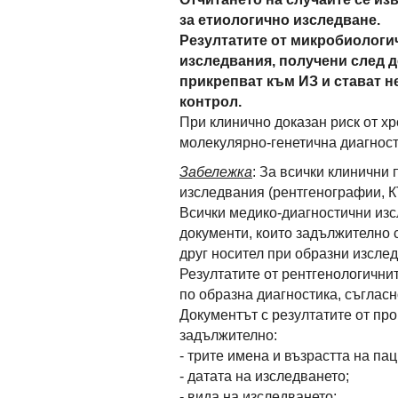
за етиологично изследване.
Резултатите от микробиологи
изследвания, получени след 
прикрепват към ИЗ и стават н
контрол.
При клинично доказан риск от х
молекулярно-генетична диагност
Забележка
: За всички клинични
изследвания (рентгенографии, КТ
Всички медико-диагностични изс
документи, които задължително 
друг носител при образни изсле
Резултатите от рентгенологични
по образна диагностика, съгласн
Документът с резултатите от п
задължително:
- трите имена и възрастта на пац
- датата на изследването;
- вида на изследването;