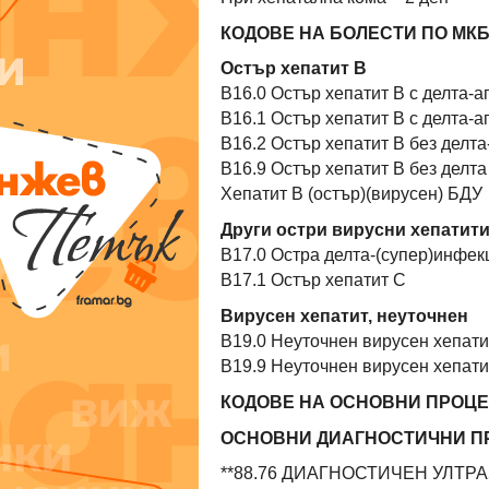
КОДОВЕ НА БОЛЕСТИ ПО МКБ
Остър хепатит В
В16.0 Остър хепатит В с делта-а
В16.1 Остър хепатит В с делта-а
В16.2 Остър хепатит В без делта
В16.9 Остър хепатит В без делта
Хепатит В (остър)(вирусен) БДУ
Други остри вирусни хепатит
В17.0 Остра делта-(супер)инфек
В17.1 Остър хепатит С
Вирусен хепатит, неуточнен
В19.0 Неуточнен вирусен хепати
В19.9 Неуточнен вирусен хепати
КОДОВЕ НА ОСНОВНИ ПРОЦЕД
ОСНОВНИ ДИАГНОСТИЧНИ П
**88.76 ДИАГНОСТИЧЕН УЛТР