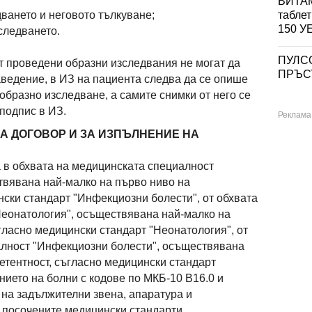
ВИТАМ
табле
дването и неговото тълкуване;
150 
следването.
ПУЛС
от проведени образни изследвания не могат да
ПРЪСТ
аведение, в ИЗ на пациента следва да се опише
образно изследване, а самите снимки от него се
подпис в ИЗ.
НА ДОГОВОР И ЗА ИЗПЪЛНЕНИЕ НА
 в обхвата на медицинската специалност
твявана най-малко на първо ниво на
нски стандарт "Инфекциозни болести", от обхвата
Неонатология", осъществявана най-малко на
гласно медицински стандарт "Неонатология", от
алност "Инфекциозни болести", осъществявана
петентност, съгласно медицински стандарт
нието на болни с кодове по МКБ-10 В16.0 и
 на задължителни звена, апаратура и
с посочените медицински стандарти.