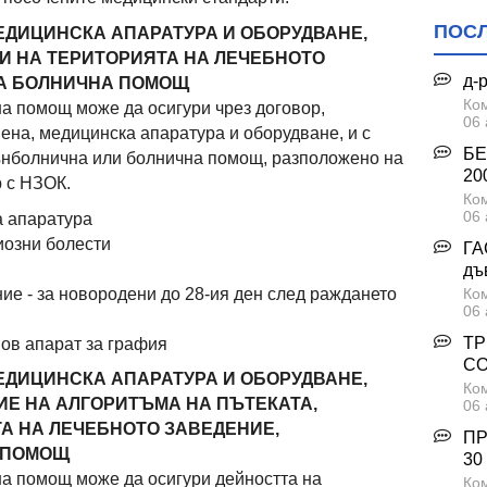
ПОС
ЕДИЦИНСКА АПАРАТУРА И ОБОРУДВАНЕ,
 НА ТЕРИТОРИЯТА НА ЛЕЧЕБНОТО
д-
НА БОЛНИЧНА ПОМОЩ
Ком
а помощ може да осигури чрез договор,
06 
ена, медицинска апаратура и оборудване, и с
БЕ
вънболнична или болнична помощ, разположено на
200
 с НЗОК.
Ком
06 
а апаратура
иозни болести
ГА
дъ
ие - за новородени до 28-ия ден след раждането
Ком
06 
ТР
нов апарат за графия
С
ЕДИЦИНСКА АПАРАТУРА И ОБОРУДВАНЕ,
Ком
Е НА АЛГОРИТЪМА НА ПЪТЕКАТА,
06 
А НА ЛЕЧЕБНОТО ЗАВЕДЕНИЕ,
ПР
 ПОМОЩ
30
на помощ може да осигури дейността на
Ком