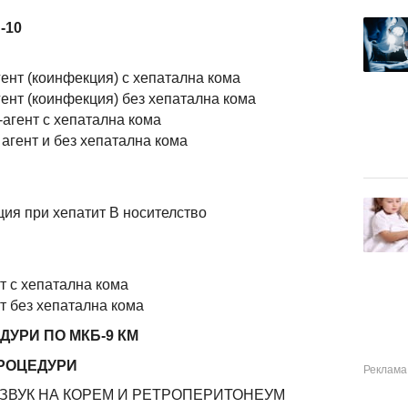
-10
гент (коинфекция) с хепатална кома
гент (коинфекция) без хепатална кома
-агент с хепатална кома
 агент и без хепатална кома
и
ция при хепатит В носителство
т с хепатална кома
т без хепатална кома
УРИ ПО МКБ-9 КМ
РОЦЕДУРИ
АЗВУК НА КОРЕМ И РЕТРОПЕРИТОНЕУМ