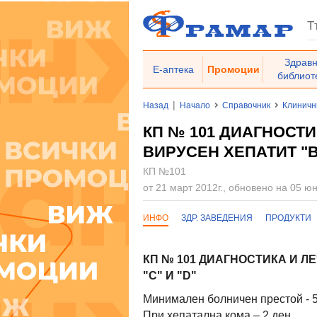
Здрав
Е-аптека
Промоции
библиот
|
Назад
Начало
Справочник
Клиничн
КП № 101 ДИАГНОСТИ
ВИРУСЕН ХЕПАТИТ "В"
КП №101
от 21 март 2012г., обновено на 05 юн
ИНФО
ЗДР. ЗАВЕДЕНИЯ
ПРОДУКТИ
КП № 101 ДИАГНОСТИКА И Л
"С" И "D"
Минимален болничен престой - 
При хепатална кома – 2 ден