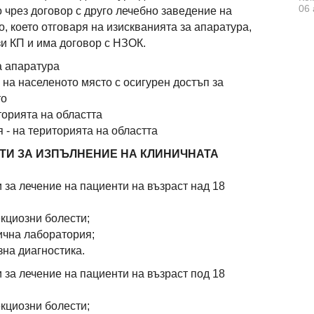
06 
 чрез договор с друго лечебно заведение на
, което отговаря на изискванията за апаратура,
зи КП и има договор с НЗОК.
а апаратура
 на населеното място с осигурен достъп за
то
торията на областта
 - на територията на областта
ТИ ЗА ИЗПЪЛНЕНИЕ НА КЛИНИЧНАТА
 за лечение на пациенти на възраст над 18
екциозни болести;
нична лаборатория;
зна диагностика.
 за лечение на пациенти на възраст под 18
екциозни болести;