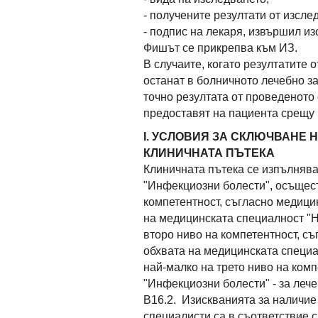
- получените резултати от изсле
- подпис на лекаря, извършил из
Фишът се прикрепва към ИЗ.
В случаите, когато резултатите 
останат в болничното лечебно з
точно резултата от проведеното 
предоставят на пациента срещу 
І. УСЛОВИЯ ЗА СКЛЮЧВАНЕ 
КЛИНИЧНАТА ПЪТЕКА
Клиничната пътека се изпълнява
"Инфекциозни болести", осъщес
компетентност, съгласно медици
на медицинската специалност "
второ ниво на компетентност, съ
обхвата на медицинската специ
най-малко на трето ниво на ком
"Инфекциозни болести" - за лече
В16.2. Изискванията за наличие
специалисти са в съответствие 