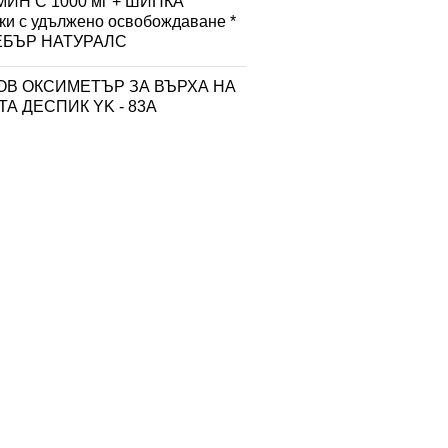
ИН С 1000 мг + ШИПКА
тки с удължено освобождаване *
УЕБЪР НАТУРАЛС
ОВ ОКСИМЕТЪР ЗА ВЪРХА НА
А ДЕСПИК YK - 83A