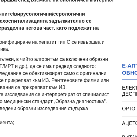
чните/вирусологични/серологични
дехоспитализацията задължително се
еразделна негова част, като подлежат на
ронифициране на хепатит тип С се извършва и
ика.
 пътеки, в чийто алгоритъм са включени образни
Е-АП
/МРТ и др.), да се има предвид следното:
ОБН
ледвания се обективизират само с оригинални
се прикрепват към ИЗ. Рентгеновите филми или
двания се прикрепват към ИЗ.
ЕЛЕК
ДЕСПИ
те изследвания се интерпретират от специалист
о медицински стандарт „Образна диагностика”.
роведени образни изследвания съдържа
ОРТО
иента;
АЦЕТО