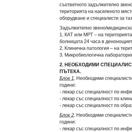
съответното задължително звено
територията на населеното място
оборудване и специалисти за та
Задължително звено/медицинск
1. КАТ или МРТ – на територията
болницата 24 часа в денонощие
2. Клинична патология – на тери
3. Микробиологична лаборатория
2. НЕОБХОДИМИ СПЕЦИАЛИС
ПЪТЕКА.
Блок 1
. Необходими специалисти
години:
- лекар със специалност по инф
- лекар със специалност по кли
- лекар със специалност по обра
Блок 2
. Необходими специалисти
години:
- лекар със специалност по инф