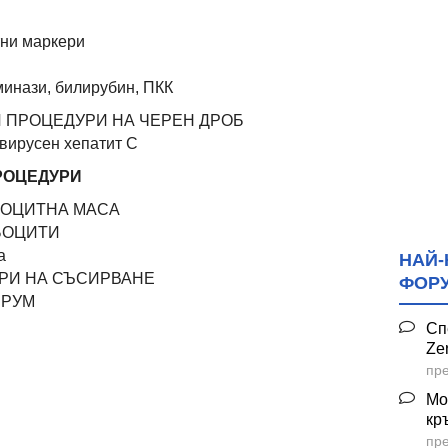
тни маркери
инази, билирубин, ПКК
И ПРОЦЕДУРИ НА ЧЕРЕН ДРОБ
 вирусен хепатит C
РОЦЕДУРИ
ТРОЦИТНА МАСА
МБОЦИТИ
а
НАЙ-
ОРИ НА СЪСИРВАНЕ
ФОР
ЕРУМ
Сп
Ze
пре
Мо
кр
пре