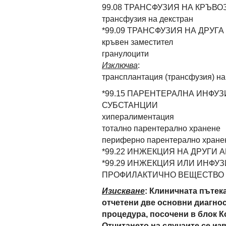
99.08 ТРАНСФУЗИЯ НА КРЪВ
трансфузия на декстран
*99.09 ТРАНСФУЗИЯ НА ДРУГ
кръвен заместител
гранулоцити
Изключва
:
трансплантация (трансфузия) на 
*99.15 ПАРЕНТЕРАЛНА ИНФУ
СУБСТАНЦИИ
хипералиментация
тотално парентерално хранене
периферно парентерално хране
*99.22 ИНЖЕКЦИЯ НА ДРУГИ
*99.29 ИНЖЕКЦИЯ ИЛИ ИНФУЗ
ПРОФИЛАКТИЧНО ВЕЩЕСТВО
Изискване
: Клиничната пътека
отчетени две основни диагно
процедура, посочени в блок К
Отчитането на случаите се и