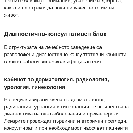
техните близки) с внимание, уважение и доброта,
както и се стреми да повиши качеството им на
живот.
Диагностично-консултативен блок
В структурата на лечебното заведение са
разположени диагностично-консултативни кабинети,
в които работи висококвалифициран екип.
Кабинет по дерматология, радиология,
урология, гинекология
В специализирани звена по дерматология,
радиология, урология и гинекология се осъществява
диагностика на онкозаболявания и преканцерози.
Лекарите провеждат първични и вторични прегледи,
консултират и при необходимост насочват пациенти