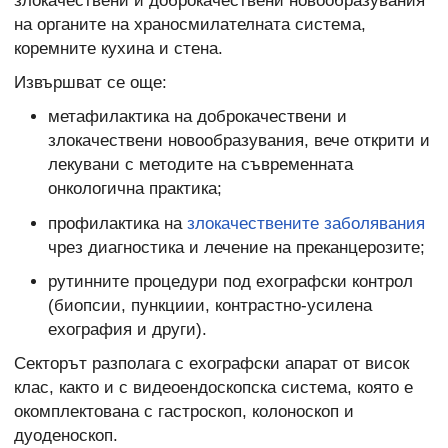
злокачествени и доброкачествени новообразувания
на органите на храносмилателната система,
коремните кухина и стена.
Извършват се още:
метафилактика на доброкачествени и
злокачествени новообразувания, вече открити и
лекувани с методите на съвременната
онкологична практика;
профилактика на
злокачествените заболявания
чрез диагностика и лечение на преканцерозите;
рутинните процедури под ехографски контрол
(биопсии, пункциии, контрастно-усилена
ехография и други).
Секторът разполага с ехографски апарат от висок
клас, както и с видеоендоскопска система, която е
окомплектована с гастроскоп, колоноскоп и
дуоденоскоп.