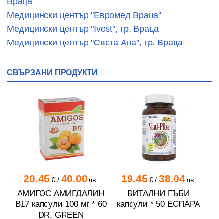
Враца
Медицински център "Евромед Враца"
Медицински център "Ivest", гр. Враца
Медицински център "Света Ана", гр. Враца
СВЪРЗАНИ ПРОДУКТИ
20.45
40.00
19.45
38.04
€
/
лв.
€
/
лв.
АМИГОС АМИГДАЛИН
ВИТАЛНИ ГЪБИ
B17 капсули 100 мг * 60
капсули * 50 ЕСПАРА
DR. GREEN