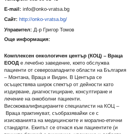
E-mail:
info@onko-vratsa.bg
Сайт:
http://onko-vratsa.bg/
Управител:
Д-р Григор Томов
Още информация:
Комплексен онкологичен център (КОЦ)
–
Враца
ЕООД
е лечебно заведение, което обслужва
пациенти от северозападните области на България
– Монтана, Враца и Видин. В Центъра се
осъществява широк спектър от дейности като
издирване, диагностициране, консултиране и
лечение на онкоболни пациенти.
Висококвалифицираните специалисти на КОЦ
–
Враца практикуват, съобразявайки се с
изискванията на медицинските и морално-етични
стандарти. Екипът се отнася към пациентите (и