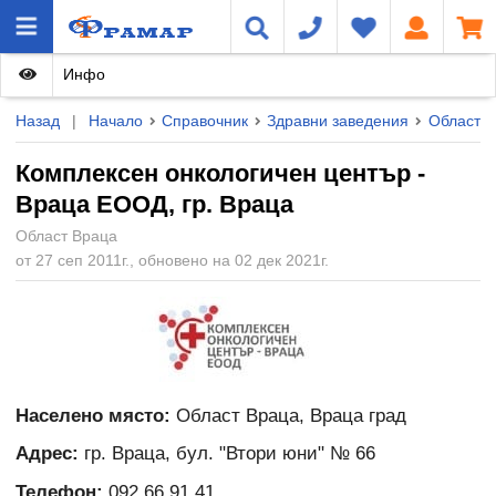
Инфо
Назад
|
Начало
Справочник
Здравни заведения
Област В
Комплексен онкологичен център -
Враца ЕООД, гр. Враца
Област Враца
от 27 сеп 2011г., обновено на 02 дек 2021г.
Населено място:
Област Враца, Враца град
Адрес:
гр. Враца, бул. "Втори юни" № 66
Телефон:
092 66 91 41