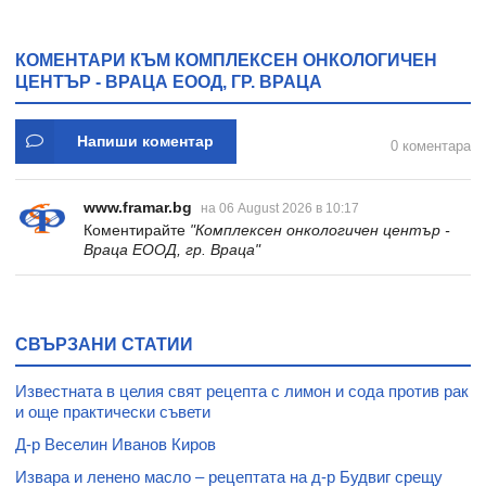
КОМЕНТАРИ КЪМ КОМПЛЕКСЕН ОНКОЛОГИЧЕН
ЦЕНТЪР - ВРАЦА ЕООД, ГР. ВРАЦА
Напиши коментар
0 коментара
www.framar.bg
на 06 August 2026 в 10:17
Коментирайте
"Комплексен онкологичен център -
Враца ЕООД, гр. Враца"
СВЪРЗАНИ СТАТИИ
Известната в целия свят рецепта с лимон и сода против рак
и още практически съвети
Д-р Веселин Иванов Киров
Извара и ленено масло – рецептата на д-р Будвиг срещу