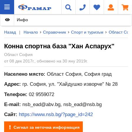
Инфо
Назад
|
Начало
Справочник
Спорт и туризъм
Област Со
Конна спортна база "Хан Аспарух"
Област София
от 08 дек 2017г., обновено на 30 яну 2019г.
Населено място:
Област София, София град
Адрес:
гр. София, ул. "Хайдушко изворче" № 28
Телефон:
02 9559072
E-mail:
nsb_ead@abv.bg, nsb_ead@nsb.bg
Сайт:
https://www.nsb.bg/?page_id=242
Сигнал за неточна информация