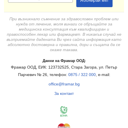
При възникнало съмнение за здравословен проблем или
нужда от лечение, моля винаги се обръщайте за
медицинска консултация към квалифициран и
правоспособен лекар или фармацевт. В никакъв случай не
възприемайте дадената Ви чрез сайта информация като
абсолютно достоверна и правилна, дори и същата да се
окаже такава.
Данни на Фрамар ООД:
Фрамар ООД, ЕИК: 123732525, Стара Загора, ул. Петър
Парчевич № 26, телефон:
0875 / 322 000
, e-mail:
office@framar.bg
За контакт