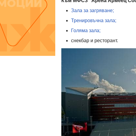
Към МФСЗ "Арена Армеец Со
Зала за загряване;
Тренировъчна зала;
Голяма зала;
снекбар и ресторант.