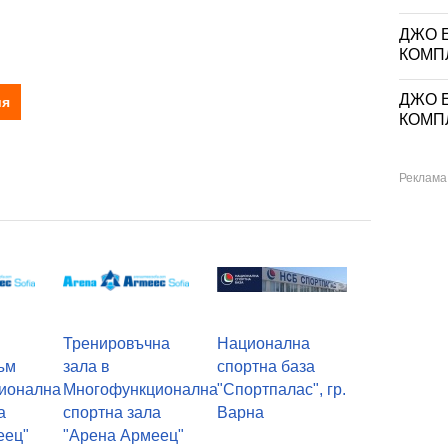
ДЖО Е
КОМП
ДЖО Е
ия
КОМП
Тренировъчна
Национална
ъм
зала в
спортна база
ионална
Многофункционална
"Спортпалас", гр.
а
спортна зала
Варна
еец"
"Арена Армеец"