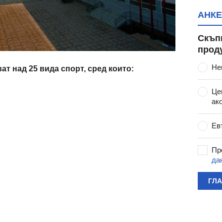
АНКЕ
Скъп
прод
Не
ат над 25 вида спорт, сред които:
Це
ак
Ев
Пр
да
ГЛ