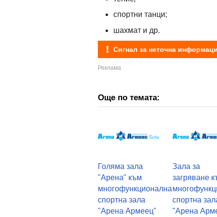
спортни танци;
шахмат и др.
Сигнал за неточна информац
Още по темата:
Голяма зала
Зала за
"Арена" към
загряване к
многофункционална
многофункц
спортна зала
спортна зал
"Арена Армеец"
"Арена Арм