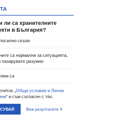
ТА
и ли са хранителните
укти в България?
посилно скъпи
ните са нормални за ситуацията,
о пазарувате разумно
тини са
очетох „
Общи условия и Лични
нни
“ и съм съгласен с тях.
АСУВАЙ
Виж резултатите