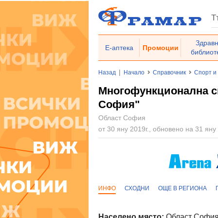
Здрав
Е-аптека
Промоции
библиот
|
Назад
Начало
Справочник
Спорт и
Многофункционална с
София"
Област София
от 30 яну 2019г., обновено на 31 яну 
ИНФО
СХОДНИ
ОЩЕ В РЕГИОНА
Населено място:
Област София