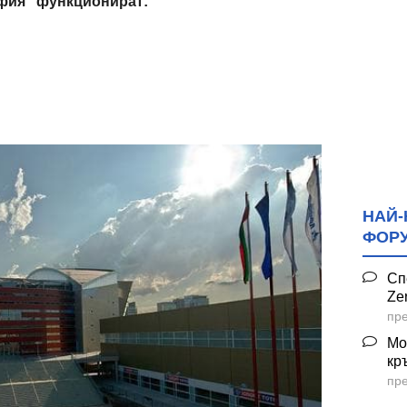
фия" функционират:
НАЙ-
ФОР
Сп
Ze
пре
Мо
кр
пре