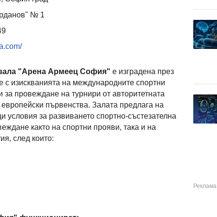
орданов" № 1
49
a.com/
зала "Арена Армеец София"
е изградена през
 е с изискванията на международните спортни
и за провеждане на турнири от авторитетната
и европейски първенства. Залата предлага на
и условия за развиването спортно-състезателна
еждане както на спортни прояви, така и на
ия, след които: