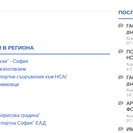
ПОС
ГА
дъ
Ком
07 
 В РЕГИОНА
ПО
НО
ски" - София
Ком
еизползваем
в 1
 спортни съоръжения към НСА/
ГА
дъ
ремиковци
Ком
14:
АР
Ф
Борисова градина"
Ком
07 
"Спортна София" ЕАД
ИМ