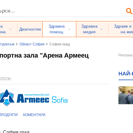
на
Здравна
Здравна
Здраве и
Диагностик
ека
помощ
медия
на жи
 туризъм
Област София
София град
портна зала "Арена Армеец
НАЙ-
2019г.
ПРОДУКТИ
КОМЕНТАРИ
, София град