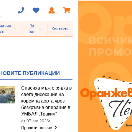
 начин
За
Контакти
вот
нас
НОВИТЕ ПУБЛИКАЦИИ
Спасиха мъж с рядка в
света дисекация на
коремна аорта чрез
безкръвна операция в
УМБАЛ „Тракия“
от 07 авг 2026г.
Прочети повече