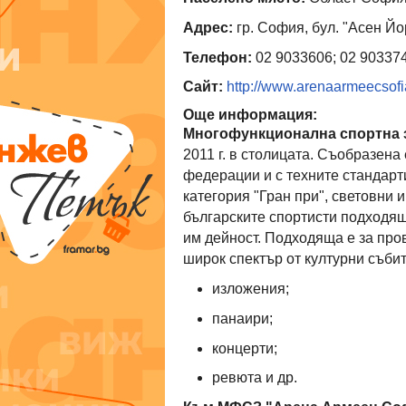
Адрес:
гр. София, бул. "Асен Й
Телефон:
02 9033606; 02 90337
Сайт:
http://www.arenaarmeecsofi
Още информация:
Многофункционална спортна 
2011 г. в столицата. Съобразена
федерации и с техните стандарт
категория "Гран при", световни 
българските спортисти подходящ
им дейност. Подходяща е за пров
широк спектър от културни събит
изложения;
панаири;
концерти;
ревюта и др.