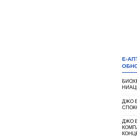
Е-АП
ОБН
БИОХ
НИАЦИ
ДЖО 
СПОКО
ДЖО Е
КОМП
КОНЦ