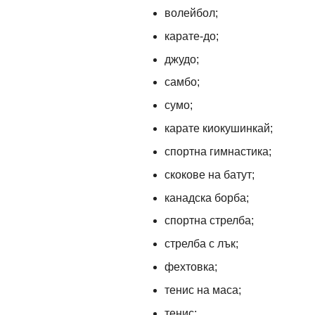
волейбол;
карате-до;
джудо;
самбо;
сумо;
карате киокушинкай;
спортна гимнастика;
скокове на батут;
канадска борба;
спортна стрелба;
стрелба с лък;
фехтовка;
тенис на маса;
тенис;