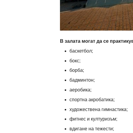
В залата могат да се практикув
баскетбол;
бокс;
борба;
бадминтон;
аеробика;
спортна акробатика;
художествена гимнастика;
фитнес и културизъм;
вдигане на тежести;