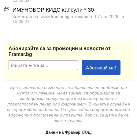
13:18:32
ИМУНОБОР КИДС капсули * 30
Коментар на: www.framar.bg отговаря от 07 авг 2026г. в
13:09:22
Абонирайте се за промоции и новости от
Framar.bg
При възникнало съмнение за здравословен проблем или
нужда от лечение, моля винаги се обръщайте за
медицинска консултация към квалифициран и
правоспособен лекар или фармацевт. В никакъв случай не
възприемайте дадената Ви чрез сайта информация като
абсолютно достоверна и правилна, дори и същата да се
окаже такава.
Данни на Фрамар ООД: