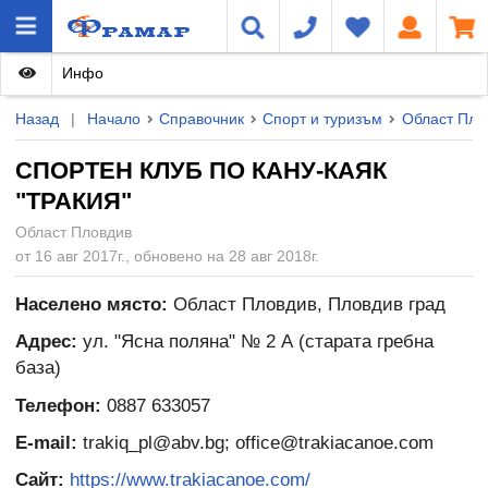
Инфо
Назад
|
Начало
Справочник
Спорт и туризъм
Област Пло
СПОРТЕН КЛУБ ПО КАНУ-КАЯК
"ТРАКИЯ"
Област Пловдив
от 16 авг 2017г., обновено на 28 авг 2018г.
Населено място:
Област Пловдив, Пловдив град
Адрес:
ул. "Ясна поляна" № 2 А (старата гребна
база)
Телефон:
0887 633057
E-mail:
trakiq_pl@abv.bg; office@trakiacanoe.com
Сайт:
https://www.trakiacanoe.com/