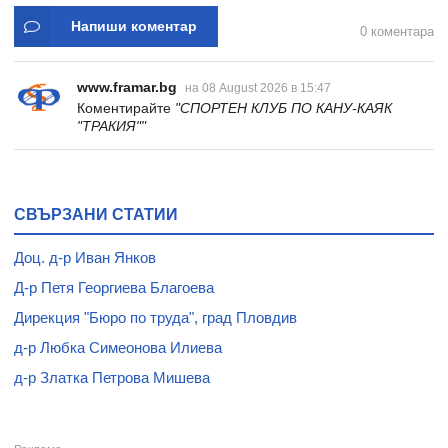
Напиши коментар
0 коментара
www.framar.bg
на 08 August 2026 в 15:47
Коментирайте
"СПОРТЕН КЛУБ ПО КАНУ-КАЯК
"ТРАКИЯ""
СВЪРЗАНИ СТАТИИ
Доц. д-р Иван Янков
Д-р Петя Георгиева Благоева
Дирекция "Бюро по труда", град Пловдив
д-р Любка Симеонова Илиева
д-р Златка Петрова Мишева