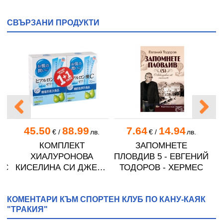
СВЪРЗАНИ ПРОДУКТИ
45.50
88.99
7.64
14.94
.
€
/
лв.
€
/
лв.
КОМПЛЕКТ
ЗАПОМНЕТЕ
И
ХИАЛУРОНОВА
ПЛОВДИВ 5 - ЕВГЕНИЙ
ЕС
КИСЕЛИНА СИ ДЖЕЛИ
ТОДОРОВ - ХЕРМЕС
желирани стика 2 кутии
* 31
КОМЕНТАРИ КЪМ СПОРТЕН КЛУБ ПО КАНУ-КАЯК
"ТРАКИЯ"