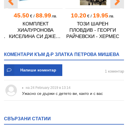
45.50
88.99
10.20
19.95
.
€
/
лв.
€
/
лв.
КОМПЛЕКТ
ТОЗИ ШАРЕН
ХИАЛУРОНОВА
ПЛОВДИВ - ГЕОРГИ
П
ИЕ
КИСЕЛИНА СИ ДЖЕЛИ
РАЙЧЕВСКИ - ХЕРМЕС
желирани стика 2 кутии
,
* 31
КОМЕНТАРИ КЪМ Д-Р ЗЛАТКА ПЕТРОВА МИШЕВА
-
Напиши коментар
1 коментар
-
на 24 February 2019 в 13:14
Ужасно се държи с детето ви, както и с вас
СВЪРЗАНИ СТАТИИ