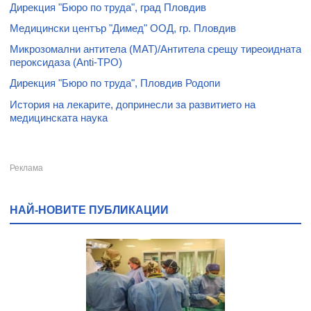
Дирекция "Бюро по труда", град Пловдив
Медицински център "Димед" ООД, гр. Пловдив
Микрозомални антитела (МАТ)/Антитела срещу тиреоидната
пероксидаза (Anti-TPO)
Дирекция "Бюро по труда", Пловдив Родопи
История на лекарите, допринесли за развитието на
медицинската наука
НАЙ-НОВИТЕ ПУБЛИКАЦИИ