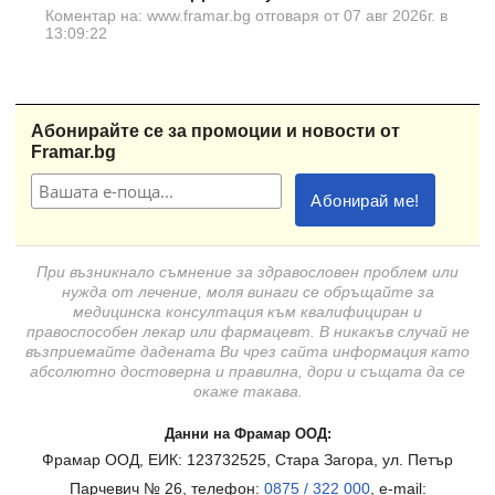
Коментар на: www.framar.bg отговаря от 07 авг 2026г. в
13:09:22
Абонирайте се за промоции и новости от
Framar.bg
При възникнало съмнение за здравословен проблем или
нужда от лечение, моля винаги се обръщайте за
медицинска консултация към квалифициран и
правоспособен лекар или фармацевт. В никакъв случай не
възприемайте дадената Ви чрез сайта информация като
абсолютно достоверна и правилна, дори и същата да се
окаже такава.
Данни на Фрамар ООД:
Фрамар ООД, ЕИК: 123732525, Стара Загора, ул. Петър
Парчевич № 26, телефон:
0875 / 322 000
, e-mail: