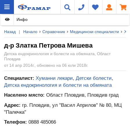
Инфо
Назад
|
Начало
Справочник
Медицински специалисти
Ху
д-р Златка Петрова Мишева
Детска ендокринология и болести на обмяната, Област
Пловдив
от 14 апр 2014г., обновено на 06 юли 2018г.
Специалист:
Хуманни лекари
,
Детски болести
,
Детска ендокринология и болести на обмяната
Населено място:
Област Пловдив, Пловдив град
Адрес:
гр. Пловдив, ул "Васил Априлов" № 80, МЦ
"Палечка"
Телефон:
0888 485066