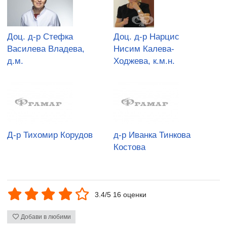
Доц. д-р Стефка
Доц. д-р Нарцис
Василева Владева,
Нисим Калева-
д.м.
Ходжева, к.м.н.
Д-р Тихомир Корудов
д-р Иванка Тинкова
Костова
3.4/5 16 оценки
Добави в любими