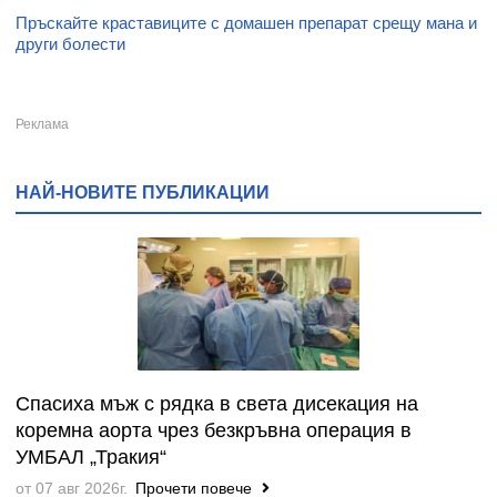
Пръскайте краставиците с домашен препарат срещу мана и
други болести
НАЙ-НОВИТЕ ПУБЛИКАЦИИ
Спасиха мъж с рядка в света дисекация на
коремна аорта чрез безкръвна операция в
УМБАЛ „Тракия“
от 07 авг 2026г.
Прочети повече