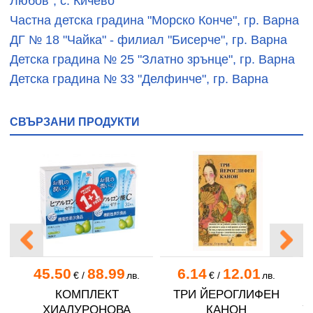
Любов", с. Кичево
Частна детска градина "Морско Конче", гр. Варна
ДГ № 18 "Чайка" - филиал "Бисерче", гр. Варна
Детска градина № 25 "Златно зрънце", гр. Варна
Детска градина № 33 "Делфинче", гр. Варна
СВЪРЗАНИ ПРОДУКТИ
45.50
88.99
6.14
12.01
€
/
лв.
€
/
лв.
В
КОМПЛЕКТ
ТРИ ЙЕРОГЛИФЕН
ЕС
ХИАЛУРОНОВА
КАНОН
У