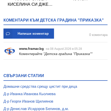
КИСЕЛИНА СИ ДЖЕЛИ
желирани стика 2 кутии
* 31
КОМЕНТАРИ КЪМ ДЕТСКА ГРАДИНА "ПРИКАЗКА"
Напиши коментар
0 коментара
www.framar.bg
на 08 August 2026 в 05:28
Коментирайте
"Детска градина "Приказка""
СВЪРЗАНИ СТАТИИ
Домашни средства срещу цистит при деца
Д-р Иванка Иванова Кьолиева
Д-р Георги Иванов Щилиянов
Д-р Денислав Исидоров Белинов, д.м.