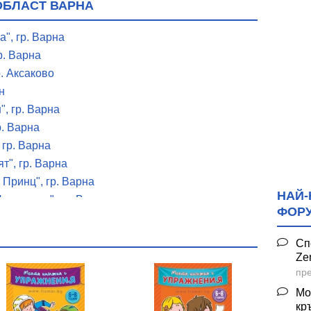
ОБЛАСТ ВАРНА
", гр. Варна
р. Варна
р. Аксаково
н
, гр. Варна
р. Варна
 гр. Варна
т", гр. Варна
 Принц", гр. Варна
НАЙ-
есъчинки", гр. Варна
ФОР
амина къща", гр. Варна
ебурашка", гр. Варна
Сп
а "Зорница", гр. Варна
Ze
ево
пре
. Белослав
Мо
кр
о", гр. Белослав