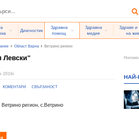
на
Здравна
Здравна
Здраве и
Диагностик
ека
помощ
медия
на жи
вание
Област Варна
Ветрино регион
л Левски"
е 2016г.
НАЙ-
КОМЕНТАРИ
СВЪРЗАНОСТ
 Ветрино регион, с.Ветрино
ия