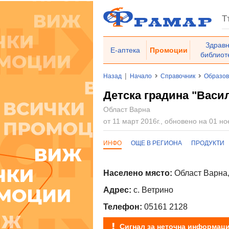
Здрав
Е-аптека
Промоции
библиот
|
Назад
Начало
Справочник
Образо
Детска градина "Васи
Област Варна
от 11 март 2016г., обновено на 01 но
ИНФО
ОЩЕ В РЕГИОНА
ПРОДУКТИ
Населено място:
Област Варна,
Адрес:
с. Ветрино
Телефон:
05161 2128
Сигнал за неточна информац