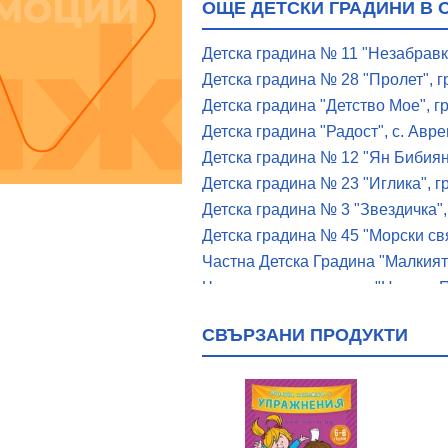
ОЩЕ ДЕТСКИ ГРАДИНИ В 
Детска градина № 11 "Незабравка
Детска градина № 28 "Пролет", г
Детска градина "Детство Мое", г
Детска градина "Радост", с. Авре
Детска градина № 12 "Ян Бибиян"
Детска градина № 23 "Иглика", г
Детска градина № 3 "Звездичка",
Детска градина № 45 "Морски свя
Частна Детска Градина "Малкият
Частна детска градина "Цветни П
Частна детска ясла и градина "М
СВЪРЗАНИ ПРОДУКТИ
Частна детска ясла и градина "Ч
Частна полудневна детска градин
Детска градина "Мир", с. Игнати
Детска градина "Първи Юни", гр
Детска градина "Щастливо Детств