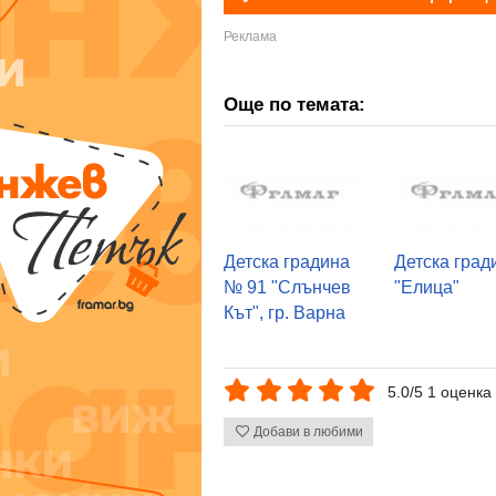
Още по темата:
Детска градина
Детска град
№ 91 "Слънчев
"Елица"
Кът", гр. Варна
5.0/5 1 оценка
Добави в любими