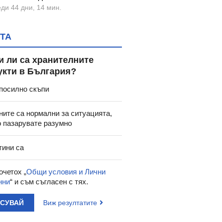
ди 44 дни, 14 мин.
ТА
09
9.96
1.53
2.99
1.53
€
/
лв.
€
/
лв.
и ли са хранителните
Т ДНЕВНИК: В
МОЯТА ЗАБАВНА
МОЯТ
укти в България?
АРКА - ХЕРМЕС
КНИЖКА ЗА БУКВИТЕ -
КНИЖКА 
ХЕРМЕС
- 
посилно скъпи
ните са нормални за ситуацията,
о пазарувате разумно
тини са
очетох „
Общи условия и Лични
нни
“ и съм съгласен с тях.
АСУВАЙ
Виж резултатите