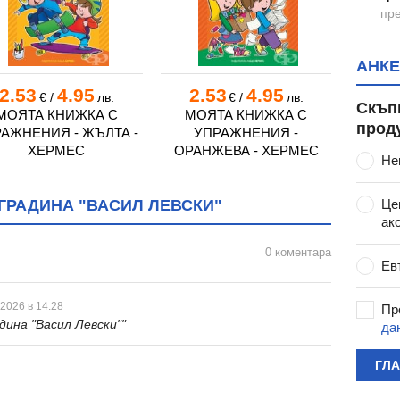
пре
е", гр. Варна
АНКЕ
Варна
р. Варна
2.53
4.95
2.53
4.95
5.
€
/
лв.
€
/
лв.
Скъп
гр. Варна
МОЯТА КНИЖКА С
МОЯТА КНИЖКА С
МОЯ
прод
АЖНЕНИЯ - ЖЪЛТА -
УПРАЖНЕНИЯ -
ЗООП
. Варна
ХЕРМЕС
ОРАНЖЕВА - ХЕРМЕС
тство", гр. Варна
Не
 Варна
ГРАДИНА "ВАСИЛ ЛЕВСКИ"
Це
лина", гр. Варна
ак
 гр. Варна
гр. Варна
0 коментара
Ев
р. Варна
 гр. Варна
 2026 в 14:28
Пр
", гр. Варна
дина "Васил Левски""
да
ост", гр. Варна
ГЛ
к", с. Тополи
 гр. Варна