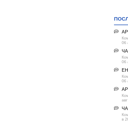
евня
ългопол
ПОС
 Есеница, обл. Варна
АР
 гр. Белослав
Ком
06 
ЧА
Ком
06 
ова"
ЕН
, с. Градинарово
Ком
06 
Долни чифлик
с. Близнаци
АР
Ко
 Генерал Киселово, обл. Варна
авг
ЧА
. Девня
Ком
елник
в 2