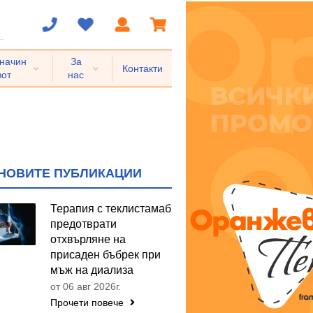
 начин
За
Контакти
вот
нас
НОВИТЕ ПУБЛИКАЦИИ
Терапия с теклистамаб
предотврати
отхвърляне на
присаден бъбрек при
мъж на диализа
от 06 авг 2026г.
Прочети повече