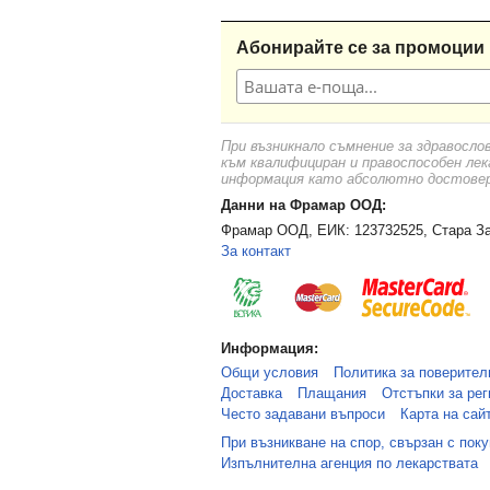
Детска градина "Пролет"
Абонирайте се за промоции 
Детска градина "Пролет"
Детска градина "Пролет", гр. Пр
Детска градина "Пролет", с. Жит
Детска градина "Първи Юни"
При възникнало съмнение за здравосло
Детска градина "Първи Юни"
към квалифициран и правоспособен лек
информация като абсолютно достоверн
Детска градина "Първи Юни"
Данни на Фрамар ООД:
Детска градина "Ран Босилек", с
Фрамар ООД, ЕИК: 123732525, Стара За
Детска градина "Синчец"
За контакт
Детска градина "Синчец", с. Ман
Детска градина "Славейче", с. 
Детска градина "Снежанка", гр.
Информация:
Детска градина "Теменуга"
Общи условия
Политика за поверител
Детска градина "Теменуга"
Доставка
Плащания
Отстъпки за рег
Често задавани въпроси
Карта на сай
Детска градина "Теменужка"
При възникване на спор, свързан с пок
Детска градина "Щастливо Детст
Изпълнителна агенция по лекарствата
Детска градина "Щастливо Детст