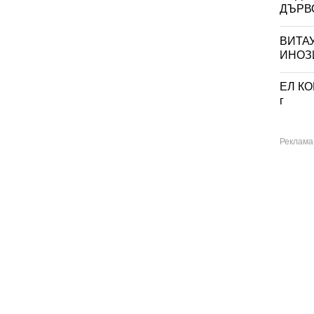
ДЪРВО
ВИТА
ИНОЗИ
Дългопол
спарухово
ЕЛ КО
зворско
г
адово
раброво
, с. Въглен (филиал на ДГ "Детелина", с.
Езерово
тефан Караджа, обл. Варна
ервенци