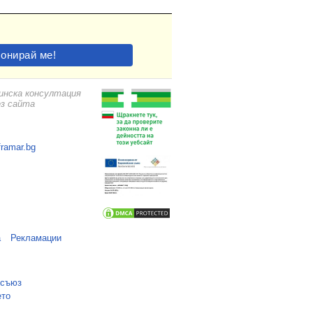
цинска консултация
ез сайта
framar.bg
а
Рекламации
 съюз
ето