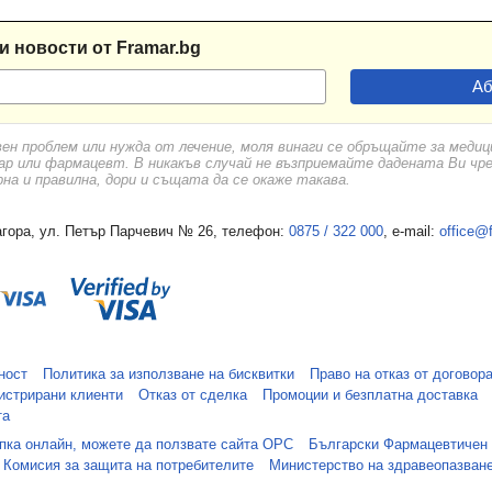
и новости от Framar.bg
овадия
ница
вен проблем или нужда от лечение, моля винаги се обръщайте за меди
ар или фармацевт. В никакъв случай не възприемайте дадената Ви чр
а и правилна, дори и същата да се окаже такава.
. Константиново
гора, ул. Петър Парчевич № 26, телефон:
0875 / 322 000
, e-mail:
office@
астир
Любен Каравелово
 Провадия
ност
Политика за използване на бисквитки
Право на отказ от договор
истрирани клиенти
Отказ от сделка
Промоции и безплатна доставка
та
упка онлайн, можете да ползвате сайта ОРС
Български Фармацевтичен
во"
Комисия за защита на потребителите
Министерство на здравеопазван
во"