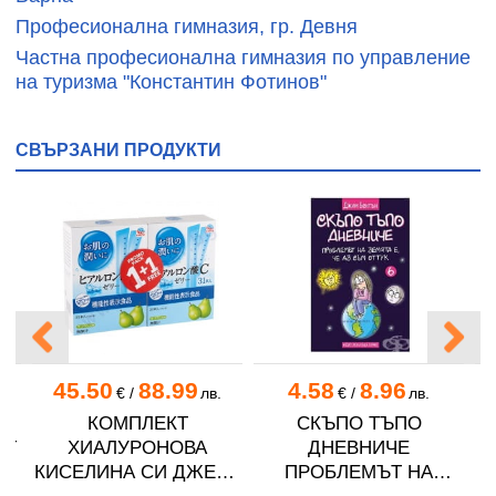
Професионална гимназия, гр. Девня
Частна професионална гимназия по управление
на туризма "Константин Фотинов"
СВЪРЗАНИ ПРОДУКТИ
45.50
88.99
4.58
8.96
.
€
/
лв.
€
/
лв.
О
КОМПЛЕКТ
СКЪПО ТЪПО
АТ
ХИАЛУРОНОВА
ДНЕВНИЧЕ
Л
КИСЕЛИНА СИ ДЖЕЛИ
ПРОБЛЕМЪТ НА