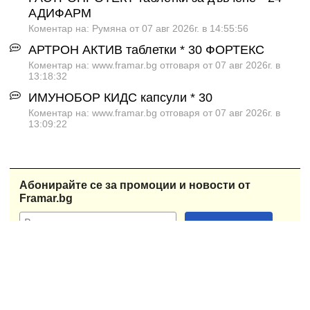
АДИФАРМ
Коментар на: Румяна от 07 авг 2026г. в 14:55:56
АРТРОН АКТИВ таблетки * 30 ФОРТЕКС
Коментар на: www.framar.bg отговаря от 07 авг 2026г. в
13:18:32
ИМУНОБОР КИДС капсули * 30
Коментар на: www.framar.bg отговаря от 07 авг 2026г. в
13:09:22
Абонирайте се за промоции и новости от
Framar.bg
При възникнало съмнение за здравословен проблем или
нужда от лечение, моля винаги се обръщайте за
медицинска консултация към квалифициран и