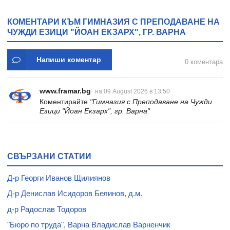
желирани стика 2 кутии
ЗЕМЯТА Е, ЧЕ АЗ СЪМ
* 31
ОТТУК - книга 6 -
КОМЕНТАРИ КЪМ ГИМНАЗИЯ С ПРЕПОДАВАНЕ НА
ДЖИМ БЕНТЪН -
ЧУЖДИ ЕЗИЦИ "ЙОАН ЕКЗАРХ", ГР. ВАРНА
ХЕРМЕС
Напиши коментар
0 коментара
www.framar.bg
на 09 August 2026 в 13:50
Коментирайте
"Гимназия с Преподаване на Чужди
Езици "Йоан Екзарх", гр. Варна"
СВЪРЗАНИ СТАТИИ
Д-р Георги Иванов Щилиянов
Д-р Денислав Исидоров Белинов, д.м.
д-р Радослав Тодоров
"Бюро по труда", Варна Владислав Варненчик