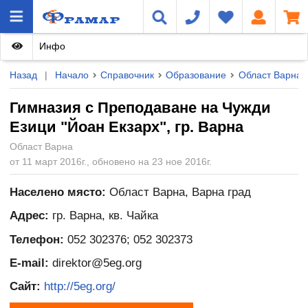
Инфо
Назад
|
Начало
Справочник
Образование
Област Варна
Гимназия с Преподаване на Чужди
Езици "Йоан Екзарх", гр. Варна
Област Варна
от 11 март 2016г., обновено на 23 ное 2016г.
Населено място:
Област Варна, Варна град
Адрес:
гр. Варна, кв. Чайка
Телефон:
052 302376; 052 302373
E-mail:
direktor@5eg.org
Сайт:
http://5eg.org/