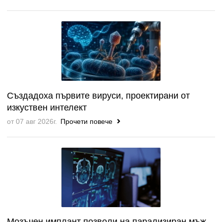
Създадоха първите вируси, проектирани от
изкуствен интелект
от 07 авг 2026г.
Прочети повече
Мозъчен имплант позволи на парализиран мъж