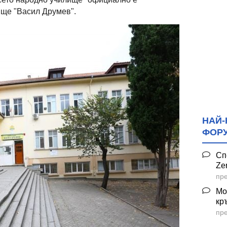
ще "Васил Друмев".
НАЙ-
ФОР
Сп
Ze
пре
Мо
кр
пре