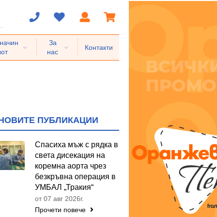
 начин
За
Контакти
вот
нас
НОВИТЕ ПУБЛИКАЦИИ
Спасиха мъж с рядка в
света дисекация на
коремна аорта чрез
безкръвна операция в
УМБАЛ „Тракия“
от 07 авг 2026г.
Прочети повече