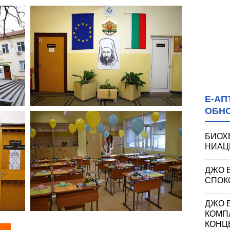
Е-АП
ОБН
БИОХ
НИАЦИ
ДЖО 
СПОКО
ДЖО Е
КОМП
КОНЦ