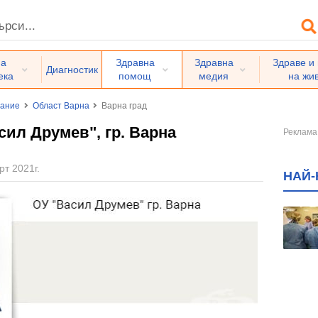
на
Здравна
Здравна
Здраве и
Диагностик
ека
помощ
медия
на жи
вание
Област Варна
Варна град
ил Друмев", гр. Варна
рт 2021г.
НАЙ-