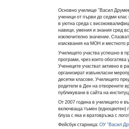
Основно училище "Васил Друмев"
ученици от първи до седми клас
в уютна среда с висококвалифиц
навици, умения и знания сред вс
изключително значение. Спазва
изисквания на МОН и местното 
Училището участва успешно в п
програми, чрез които обогатява 
Учениците участват активно в р
организират извънкласни меропри
десетки класове. Училището пре
родители в Ден на отворените в
публикувани в сайта на институц
От 2007 година в училището е в
включваща тъмен (едноцветен) п
блуза с яка и вратовръзка с лог
Фейсбук старница:
ОУ "Васил Др