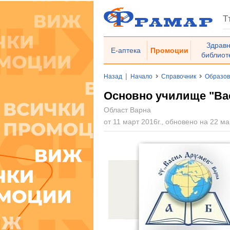
Здрав
Е-аптека
Промоции
библиот
|
Назад
Начало
Справочник
Образо
Основно училище "Вас
Област Варна
от 11 март 2016г., обновено на 22 ма