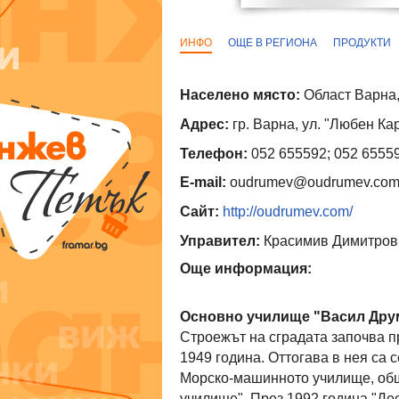
ИНФО
ОЩЕ В РЕГИОНА
ПРОДУКТИ
Населено място:
Област Варна,
Адрес:
гр. Варна, ул. "Любен К
Телефон:
052 655592; 052 6555
E-mail:
oudrumev@oudrumev.co
Сайт:
http://oudrumev.com/
Управител:
Красимив Димитров 
Още информация:
Основно училище "Васил Друм
Строежът на сградата започва п
1949 година. Оттогава в нея са 
Морско-машинното училище, общ
училище". През 1992 година "Д