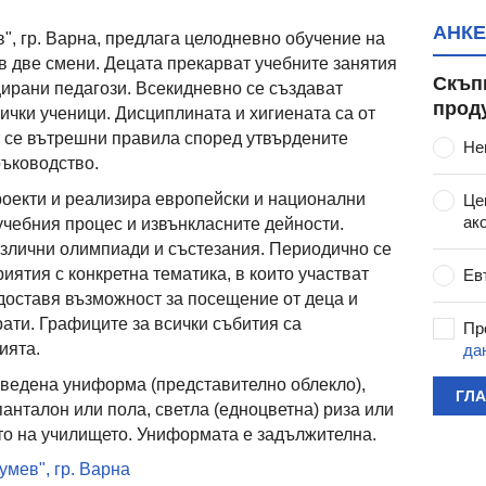
АНКЕ
, гр. Варна, предлага целодневно обучение на
 в две смени. Децата прекарват учебните занятия
Скъп
ирани педагози. Всекидневно се създават
прод
ички ученици. Дисциплината и хигиената са от
т се вътрешни правила според утвърдените
Не
ръководство.
роекти и реализира европейски и национални
Це
ак
учебния процес и извънкласните дейности.
азлични олимпиади и състезания. Периодично се
ятия с конкретна тематика, в които участват
Ев
доставя възможност за посещение от деца и
рати. Графиците за всички събития са
Пр
ията.
да
ъведена униформа (представително облекло),
ГЛ
анталон или пола, светла (едноцветна) риза или
ото на училището. Униформата е задължителна.
умев", гр. Варна