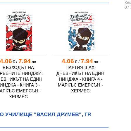
Ком
и Методий", гр. Варна
07 
т Охридски", с. Дъбравино
рх Евтимий", гр. Белослав
овски", гр. Варна
, с. Аврен
, с. Николаевка, обл. Варна
нски", с. Въглен, обл. Варна
ят Принц", гр. Варна
4.06
7.94
4.06
7.94
4.
€
/
лв.
€
/
лв.
ки", с. Михалич
ВЪЗХОДЪТ НА
ПАРТИЯ ШАХ:
СКЪПО
РВЕНИТЕ НИНДЖИ:
ДНЕВНИКЪТ НА ЕДИН
ПРОБЛ
лски", с. Червенци
НЕВНИКЪТ НА ЕДИН
НИНДЖА - КНИГА 4 -
Е, ЧЕ
ил и Методий", с. Блъсково
ИНДЖА - КНИГА 3 -
МАРКЪС ЕМЕРСЪН -
книга 
", с. Славейково
АРКЪС ЕМЕРСЪН -
ХЕРМЕС
ХЕРМЕС
, с. Бозвелийско
, с. Поляците
он", с. Приселци
 УЧИЛИЩЕ "ВАСИЛ ДРУМЕВ", ГР.
он", с. Царевци
 с. Любен Каравелово