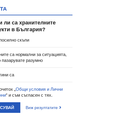
ТА
и ли са хранителните
укти в България?
посилно скъпи
ните са нормални за ситуацията,
о пазарувате разумно
тини са
очетох „
Общи условия и Лични
нни
“ и съм съгласен с тях.
АСУВАЙ
Виж резултатите