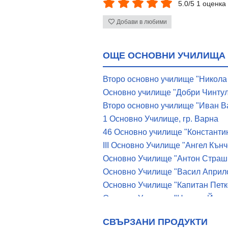
5.0/5 1 оценка
Добави в любими
ОЩЕ ОСНОВНИ УЧИЛИЩА 
Второ основно училище "Никола
Основно училище "Добри Чинтуло
Второ основно училище "Иван Ва
1 Основно Училище, гр. Варна
46 Основно училище "Константин
III Основно Училище "Ангел Кънч
Основно Училище "Антон Страши
Основно Училище "Васил Априло
Основно Училище "Капитан Петко
Основно Училище "Никола Йонко
Основно Училище "Панайот Воло
СВЪРЗАНИ ПРОДУКТИ
Основно Училище "Петко Рачев С