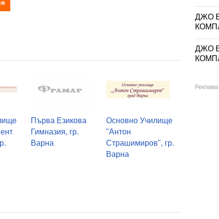
ия
ДЖО Е
КОМП
ДЖО Е
КОМП
лище
Първа Езикова
Основно Училище
мент
Гимназия, гр.
"Антон
р.
Варна
Страшимиров", гр.
Варна