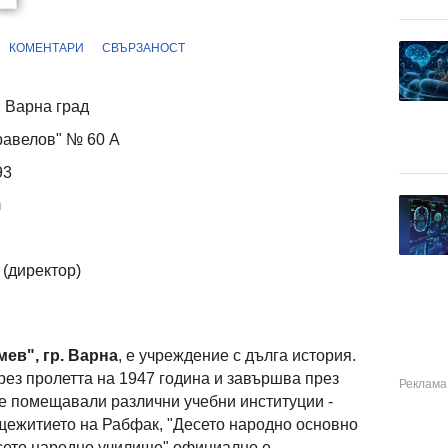
КОМЕНТАРИ
СВЪРЗАНОСТ
 Варна град
аравелов" № 60 А
93
m
(директор)
ев", гр. Варна
, е учреждение с дълга история.
рез пролетта на 1947 година и завършва през
се помещавали различни учебни институции -
ежитието на Рабфак, "Десето народно основно
есето народно училище" официално е