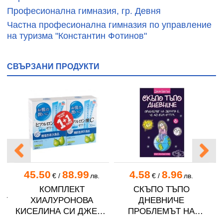
Професионална гимназия, гр. Девня
Частна професионална гимназия по управление
на туризма "Константин Фотинов"
СВЪРЗАНИ ПРОДУКТИ
45.50
88.99
4.58
8.96
.
€
/
лв.
€
/
лв.
О
КОМПЛЕКТ
СКЪПО ТЪПО
АТ
ХИАЛУРОНОВА
ДНЕВНИЧЕ
Л
КИСЕЛИНА СИ ДЖЕЛИ
ПРОБЛЕМЪТ НА
желирани стика 2 кутии
ЗЕМЯТА Е, ЧЕ АЗ СЪМ