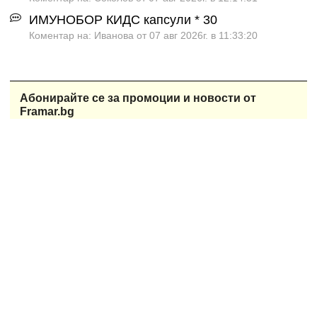
ИМУНОБОР КИДС капсули * 30
Коментар на: Иванова от 07 авг 2026г. в 11:33:20
Абонирайте се за промоции и новости от
Framar.bg
При възникнало съмнение за здравословен проблем или
нужда от лечение, моля винаги се обръщайте за
медицинска консултация към квалифициран и
правоспособен лекар или фармацевт. В никакъв случай не
възприемайте дадената Ви чрез сайта информация като
абсолютно достоверна и правилна, дори и същата да се
окаже такава.
Данни на Фрамар ООД:
Фрамар ООД, ЕИК: 123732525, Стара Загора, ул. Петър