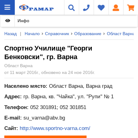
Инфо
Назад
|
Начало
Справочник
Образование
Област Варна
Cпортно Училище "Георги
Бенковски", гр. Варна
Област Варна
от 11 март 2016г., обновено на 24 ное 2016г.
Населено място:
Област Варна, Варна град
Адрес:
гр. Варна, кв. "Чайка", ул. "Рупи" № 1
Телефон:
052 301891; 052 301851
E-mail:
su_varna@abv.bg
Сайт:
http://www.sportno-varna.com/