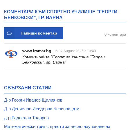
* 31
ОТТУК - книга 6 -
КОМЕНТАРИ КЪМ CПОРТНО УЧИЛИЩЕ "ГЕОРГИ
ДЖИМ БЕНТЪН -
БЕНКОВСКИ", ГР. ВАРНА
ХЕРМЕС
Напиши коментар
0 коментара
www.framar.bg
на 07 August 2026 в 13:43
Коментирайте
"Cпортно Училище "Георги
Бенковски", гр. Варна"
СВЪРЗАНИ СТАТИИ
Д-р Георги Иванов Щилиянов
Д-р Денислав Исидоров Белинов, д.м.
д-р Радослав Тодоров
Математически трик с пръсти за лесно научаване на