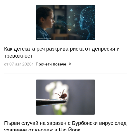
Как детската реч разкрива риска от депресия и
тревожност
от 07 авг 2026г.
Прочети повече
Първи случай на заразен с Бурбонски вирус след
ухапване от кърлеж в Ню Йорк