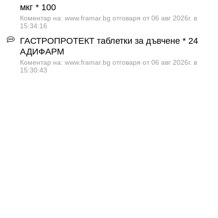
мкг * 100
Коментар на: www.framar.bg отговаря от 06 авг 2026г. в
15:34:16
ГАСТРОПРОТЕКТ таблетки за дъвчене * 24
АДИФАРМ
Коментар на: www.framar.bg отговаря от 06 авг 2026г. в
15:30:43
ТРИБЕСТАН таблетки 250 мг * 60 СОФАРМА
Коментар на: www.framar.bg отговаря от 06 авг 2026г. в
15:25:26
ПРИМОЛУТ - НОР таблетки 5 мг * 30 BAYER
Коментар на: www.framar.bg отговаря от 06 авг 2026г. в
15:19:30
Абонирайте се за промоции и новости от
Framar.bg