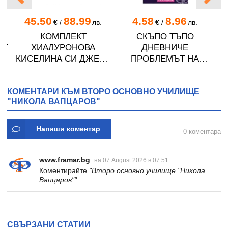
45.50
88.99
4.58
8.96
.
€
/
лв.
€
/
лв.
О
КОМПЛЕКТ
СКЪПО ТЪПО
АТ
ХИАЛУРОНОВА
ДНЕВНИЧЕ
Л
КИСЕЛИНА СИ ДЖЕЛИ
ПРОБЛЕМЪТ НА
желирани стика 2 кутии
ЗЕМЯТА Е, ЧЕ АЗ СЪМ
* 31
ОТТУК - книга 6 -
КОМЕНТАРИ КЪМ ВТОРО ОСНОВНО УЧИЛИЩЕ
ДЖИМ БЕНТЪН -
"НИКОЛА ВАПЦАРОВ"
ХЕРМЕС
Напиши коментар
0 коментара
www.framar.bg
на 07 August 2026 в 07:51
Коментирайте
"Второ основно училище "Никола
Вапцаров""
СВЪРЗАНИ СТАТИИ