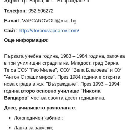
Адрес:
гр. Варна, ж.к. "Възраждане II"
Телефон:
052 506272
E-mail:
VAPCAROVOU@mail.bg
Сайт:
http://vtoroouvapcarov.com/
Още информация:
Първата учебна година, 1983 – 1984 година, започва
в три училищни сгради в кв. Младост, град Варна.
Те са СОУ "Гео Милев", СОУ "Вела Благоева" и ОУ
"Антон Страшимиров". През 1984 година е открита
нова сграда в ж.к. "Възраждане". През 1993 – 1994
година
второ основно училище "Никола
Вапцаров"
чества своята десет годишнина.
Днес, училището разполага с:
Логопедичен кабинет;
Лавка за закуски;