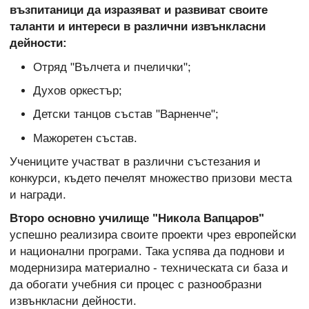
възпитаници да изразяват и развиват своите
таланти и интереси в различни извънкласни
дейности:
Отряд "Вълчета и пчелички";
Духов оркестър;
Детски танцов състав "Варненче";
Мажоретен състав.
Учениците участват в различни състезания и
конкурси, където печелят множество призови места
и награди.
Второ основно училище "Никола Вапцаров"
успешно реализира своите проекти чрез европейски
и национални програми. Така успява да поднови и
модернизира материално - техническата си база и
да обогати учебния си процес с разнообразни
извънкласни дейности.