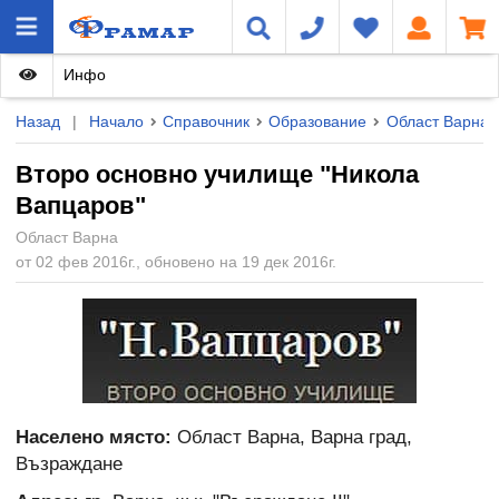
Инфо
Назад
|
Начало
Справочник
Образование
Област Варна
Второ основно училище "Никола
Вапцаров"
Област Варна
от 02 фев 2016г., обновено на 19 дек 2016г.
Населено място:
Област Варна, Варна град,
Възраждане