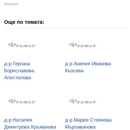
Още по темата:
д-р Гергана
д-р Анелия Иванова
Бориславова
Кьосева
Апостолова
д-р Наталия
д-р Мария Стоянова
Димитрова Кръжанова
Мързаванова