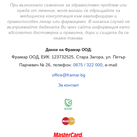
При възникнало съмнение за здравословен проблем или
нужда от лечение, моля винаги се обръщайте за
медицинска консултация към квалифициран и
правоспособен лекар или фармацевт. В никакъв случай не
възприемайте дадената Ви чрез сайта информация като
абсолютно достоверна и правилна, дори и същата да се
окаже такава.
Данни на Фрамар ООД:
Фрамар ООД, ЕИК: 123732525, Стара Загора, ул. Петър
Парчевич № 26, телефон:
0875 / 322 000
, e-mail:
office@framar.bg
За контакт