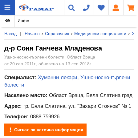
Инфо
Назад
|
Начало
Справочник
Медицински специалисти
Ху
д-р Соня Ганчева Младенова
Ушно-носно-гърлени болести, Област Враца
от 20 сеп 2011г., обновено на 13 сеп 2018г.
Специалист:
Хуманни лекари
,
Ушно-носно-гърлени
болести
Населено място:
Област Враца, Бяла Слатина град
Адрес:
гр. Бяла Слатина, ул. "Захари Стоянов" № 1
Телефон:
0888 759926
Сигнал за неточна информация