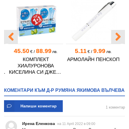
45.50
88.99
5.11
9.99
€
/
лв.
€
/
лв.
КОМПЛЕКТ
АРМОЛАЙН ПЕНСКОП
КИ
ХИАЛУРОНОВА
*
КИСЕЛИНА СИ ДЖЕЛИ
желирани стика 2 кутии
* 31
КОМЕНТАРИ КЪМ Д-Р РУМЯНА ЯКИМОВА ВЪЛЧЕВА
Напиши коментар
1 коментар
Ирена Еленкова
на 11 April 2022 в 09:00