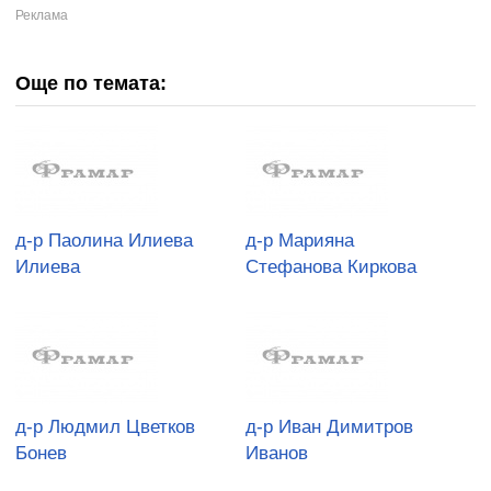
Още по темата:
д-р Паолина Илиева
д-р Марияна
Илиева
Стефанова Киркова
д-р Людмил Цветков
д-р Иван Димитров
Бонев
Иванов