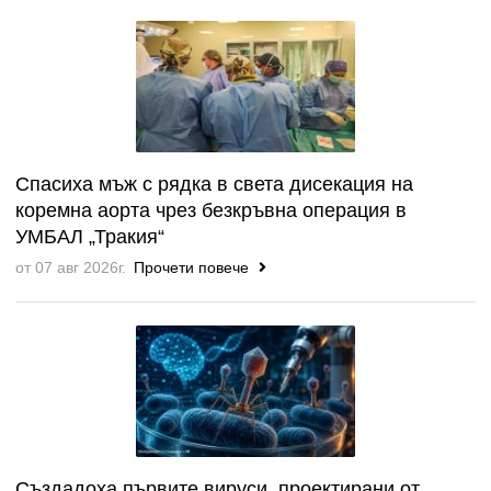
Спасиха мъж с рядка в света дисекация на
коремна аорта чрез безкръвна операция в
УМБАЛ „Тракия“
от 07 авг 2026г.
Прочети повече
Създадоха първите вируси, проектирани от