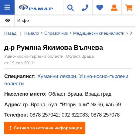
Инфо
Назад
|
Начало
Справочник
Медицински специалисти
Ху
д-р Румяна Якимова Вълчева
Ушно-носно-гърлени болести, Област Враца
от 19 сеп 2011г.
Специалист:
Хуманни лекари
,
Ушно-носно-гърлени
болести
Населено място:
Област Враца, Враца град
Адрес:
гр. Враца, бул. "Втори юни" № 66, каб.69
Телефон:
0878 257042; 092 622083; 0878 257078
Сигнал за неточна информация