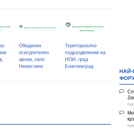
но
Обединен
Териториално
ние
осигурителен
подразделение на
д
архив, село
НОИ, град
Невестино
Благоевград
НАЙ-
ФОР
Сп
Ze
пре
Мо
кр
пре