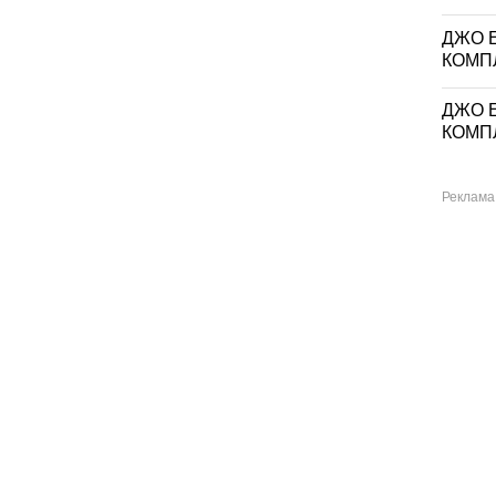
ДЖО Е
КОМП
ДЖО Е
КОМП