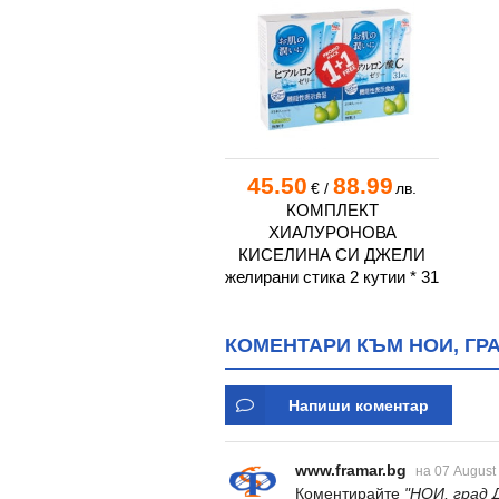
45.50
88.99
€
/
лв.
КОМПЛЕКТ
ХИАЛУРОНОВА
КИСЕЛИНА СИ ДЖЕЛИ
желирани стика 2 кутии * 31
КОМЕНТАРИ КЪМ НОИ, ГР
Напиши коментар
www.framar.bg
на 07 August
Коментирайте
"НОИ, град 