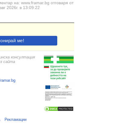
ентар на: www.framar.bg отговаря от
авг 2026г. в 13:09:22
цинска консултация
ез сайта
framar.bg
а
Рекламации