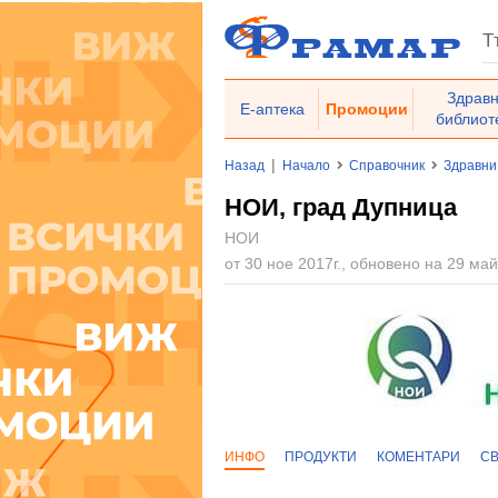
Здрав
Е-аптека
Промоции
библиот
|
Назад
Начало
Справочник
Здравни
НОИ, град Дупница
НОИ
от 30 ное 2017г., обновено на 29 май
ИНФО
ПРОДУКТИ
КОМЕНТАРИ
С