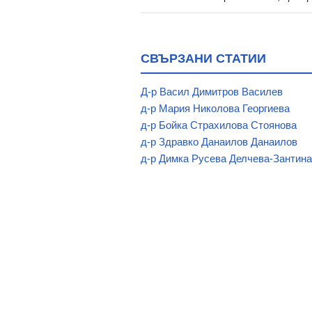
СВЪРЗАНИ СТАТИИ
Д-р Васил Димитров Василев
д-р Мария Николова Георгиева
д-р Бойка Страхилова Стоянова
д-р Здравко Данаилов Данаилов
д-р Димка Русева Делчева-Зантина