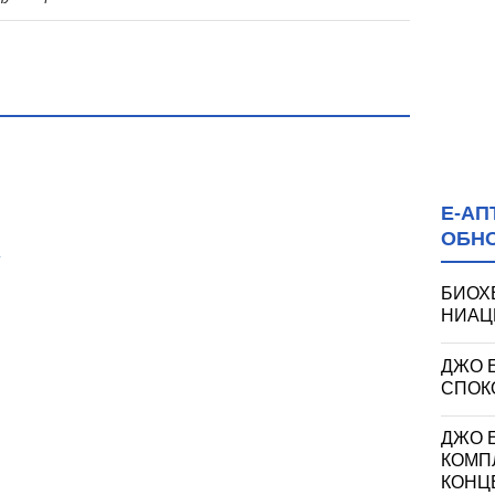
Е-АП
ОБН
БИОХ
НИАЦИ
ДЖО 
СПОКО
ДЖО Е
КОМП
КОНЦ