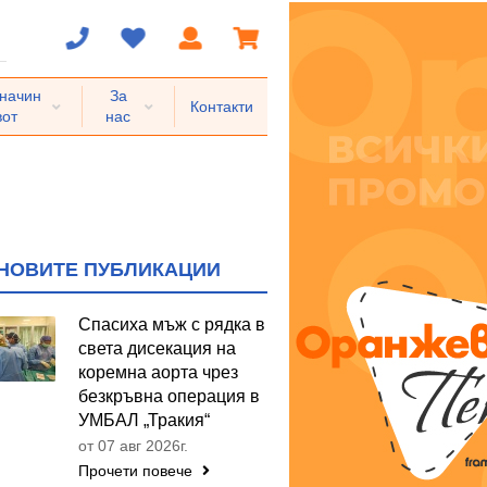
 начин
За
Контакти
вот
нас
НОВИТЕ ПУБЛИКАЦИИ
Спасиха мъж с рядка в
света дисекация на
коремна аорта чрез
безкръвна операция в
УМБАЛ „Тракия“
от 07 авг 2026г.
Прочети повече