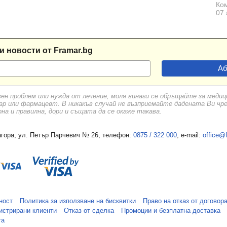
Ком
07 
и новости от Framar.bg
вен проблем или нужда от лечение, моля винаги се обръщайте за меди
ар или фармацевт. В никакъв случай не възприемайте дадената Ви чр
а и правилна, дори и същата да се окаже такава.
гора, ул. Петър Парчевич № 26, телефон:
0875 / 322 000
, e-mail:
office@
ност
Политика за използване на бисквитки
Право на отказ от договор
истрирани клиенти
Отказ от сделка
Промоции и безплатна доставка
та