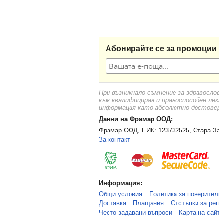
Абонирайте се за промоции 
При възникнало съмнение за здравосло
към квалифициран и правоспособен лек
информация като абсолютно достоверн
Данни на Фрамар ООД:
Фрамар ООД, ЕИК: 123732525, Стара За
За контакт
Информация:
Общи условия
Политика за поверител
Доставка
Плащания
Отстъпки за рег
Често задавани въпроси
Карта на сай