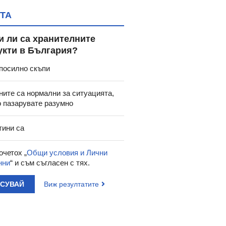
ТА
и ли са хранителните
укти в България?
посилно скъпи
ните са нормални за ситуацията,
о пазарувате разумно
тини са
очетох „
Общи условия и Лични
нни
“ и съм съгласен с тях.
АСУВАЙ
Виж резултатите