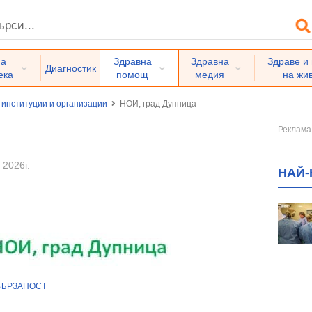
на
Здравна
Здравна
Здраве и
Диагностик
ека
помощ
медия
на жи
 институции и организации
НОИ, град Дупница
 2026г.
НАЙ-
ВЪРЗАНОСТ