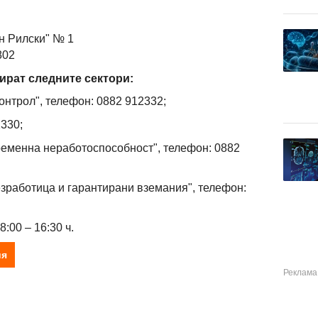
ан Рилски" № 1
802
рат следните сектори:
онтрол", телефон: 0882 912332;
2330;
ременна неработоспособност", телефон: 0882
зработица и гарантирани вземания", телефон:
8:00 – 16:30 ч.
ия