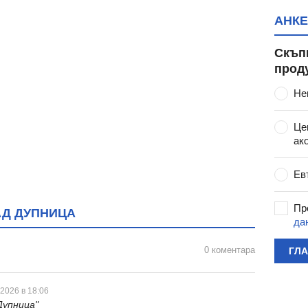
АНКЕ
Скъп
прод
Не
Це
ак
Ев
Пр
АД ДУПНИЦА
да
0 коментара
ГЛ
 2026 в 18:06
Дупница"