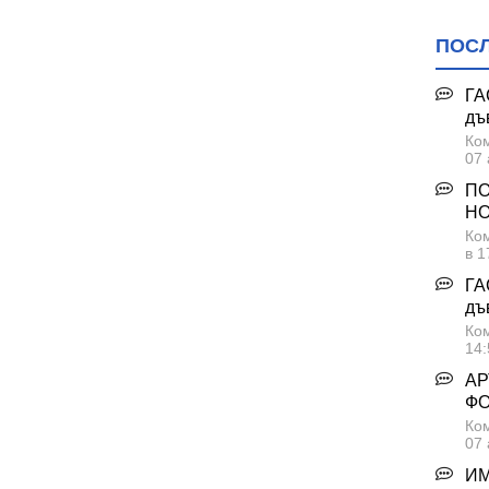
ПОС
ГА
дъ
Ком
07 
ПО
НО
Ком
в 1
ГА
дъ
Ком
14:
АР
Ф
Ком
07 
ИМ