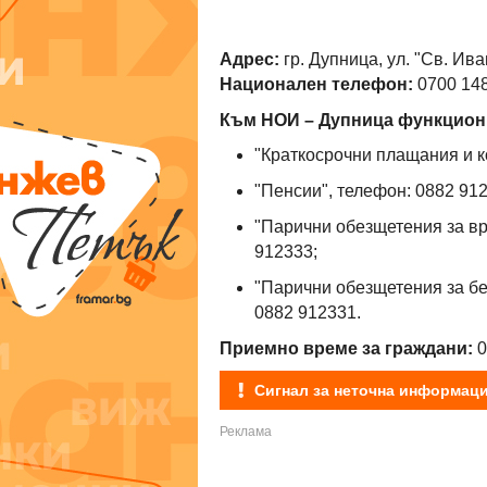
Адрес:
гр. Дупница, ул. "Св. Ив
Национален телефон:
0700 14
Към НОИ – Дупница функциони
"Краткосрочни плащания и к
"Пенсии", телефон: 0882 91
"Парични обезщетения за в
912333;
"Парични обезщетения за бе
0882 912331.
Приемно време за граждани:
0
Сигнал за неточна информац