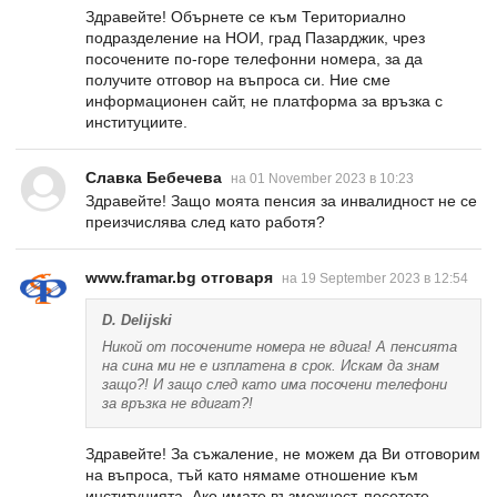
Здравейте! Обърнете се към Териториално
подразделение на НОИ, град Пазарджик, чрез
посочените по-горе телефонни номера, за да
получите отговор на въпроса си. Ние сме
информационен сайт, не платформа за връзка с
институциите.
Славка Бебечева
на 01 November 2023 в 10:23
Здравейте! Защо моята пенсия за инвалидност не се
преизчислява след като работя?
www.framar.bg отговаря
на 19 September 2023 в 12:54
D. Delijski
Никой от посочените номера не вдига! А пенсията
на сина ми не е изплатена в срок. Искам да знам
защо?! И защо след като има посочени телефони
за връзка не вдигат?!
Здравейте! За съжаление, не можем да Ви отговорим
на въпроса, тъй като нямаме отношение към
институцията. Ако имате възможност, посетете