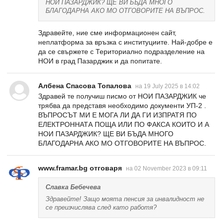
НОИ ПАЗАРДЖИК? ЩЕ ВИ БЪДА МНОГО
БЛАГОДАРНА АКО МО ОТГОВОРИТЕ НА ВЪПРОС.
Здравейте, ние сме информационен сайт,
неплатформа за връзка с институциите. Най-добре е
да се свържете с Териториално подразделение на
НОИ в град Пазарджик и да попитате.
Албена Спасова Топалова
на 19 July 2025 в 14:02
Здравей те получиш писмо от НОИ ПАЗАРДЖИК че
трябва да представя необходимо документи УП-2 .
ВЪПРОСЪТ МИ Е МОГА ЛИ ДА ГИ ИЗПРАТЯ ПО
ЕЛЕКТРОННАТА ПОЩА ИЛИ ПО ФАКСА КОИТО И А
НОИ ПАЗАРДЖИК? ЩЕ ВИ БЪДА МНОГО
БЛАГОДАРНА АКО МО ОТГОВОРИТЕ НА ВЪПРОС.
www.framar.bg отговаря
на 02 November 2023 в 09:11
Славка Бебечева
Здравейте! Защо моята пенсия за инвалидност не
се преизчислява след като работя?