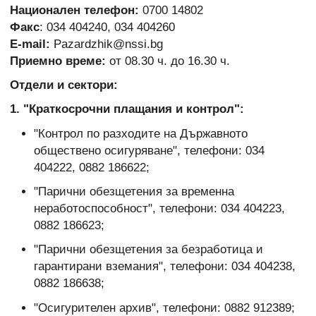
Национален телефон:
0700 14802
Факс
: 034 404240, 034 404260
E-mail:
Pazardzhik@nssi.bg
Приемно време:
от 08.30 ч. до 16.30 ч.
Отдели и сектори:
1. "Краткосрочни плащания и контрол":
"Контрол по разходите на Държавното
обществено осигуряване", телефони: 034
404222, 0882 186622;
"Парични обезщетения за временна
неработоспособност", телефони: 034 404223,
0882 186623;
"Парични обезщетения за безработица и
гарантирани вземания", телефони: 034 404238,
0882 186638;
"Осигурителен архив", телефони: 0882 912389;