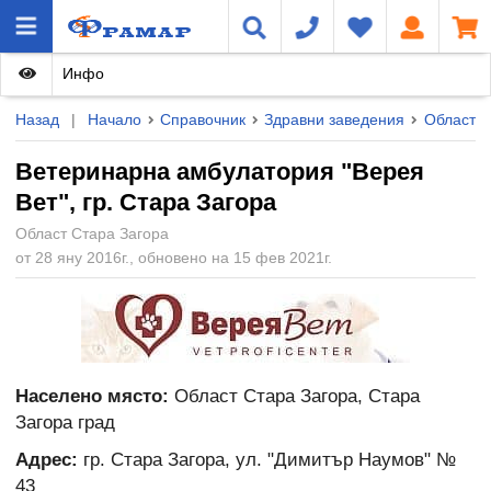
Инфо
Назад
|
Начало
Справочник
Здравни заведения
Област С
Ветеринарна амбулатория "Верея
Вет", гр. Стара Загора
Област Стара Загора
от 28 яну 2016г., обновено на 15 фев 2021г.
Населено място:
Област Стара Загора, Стара
Загора град
Адрес:
гр. Стара Загора, ул. "Димитър Наумов" №
43