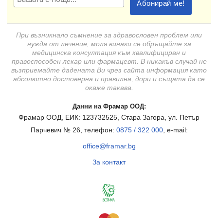
При възникнало съмнение за здравословен проблем или
нужда от лечение, моля винаги се обръщайте за
медицинска консултация към квалифициран и
правоспособен лекар или фармацевт. В никакъв случай не
възприемайте дадената Ви чрез сайта информация като
абсолютно достоверна и правилна, дори и същата да се
окаже такава.
Данни на Фрамар ООД:
Фрамар ООД, ЕИК: 123732525, Стара Загора, ул. Петър
Парчевич № 26, телефон:
0875 / 322 000
, e-mail:
office@framar.bg
За контакт