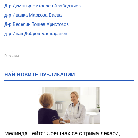
Д-р Димитър Николаев Арабаджиев
д-р Иванка Маркова Баева
Д-р Веселин Тошев Христозов
д-р Иван Добрев Балдаранов
НАЙ-НОВИТЕ ПУБЛИКАЦИИ
Мелинда Гейтс: Срещнах се с трима лекари,