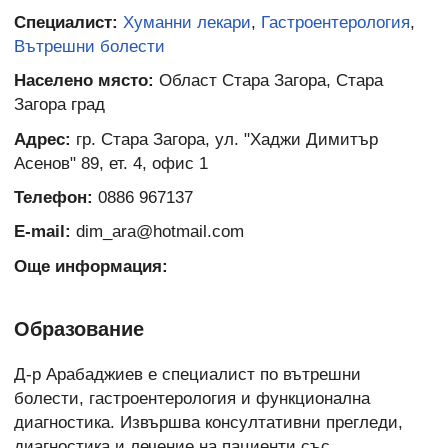
Специалист:
Хуманни лекари
,
Гастроентерология
,
Вътрешни болести
Населено място:
Област Стара Загора, Стара
Загора град
Адрес:
гр. Стара Загора, ул. "Хаджи Димитър
Асенов" 89, ет. 4, офис 1
Телефон:
0886 967137
E-mail:
dim_ara@hotmail.com
Още информация:
Образование
Д-р Арабаджиев е специалист по вътрешни
болести, гастроентерология и функционална
диагностика. Извършва консултативни прегледи,
диагностика и лечение на пациенти със