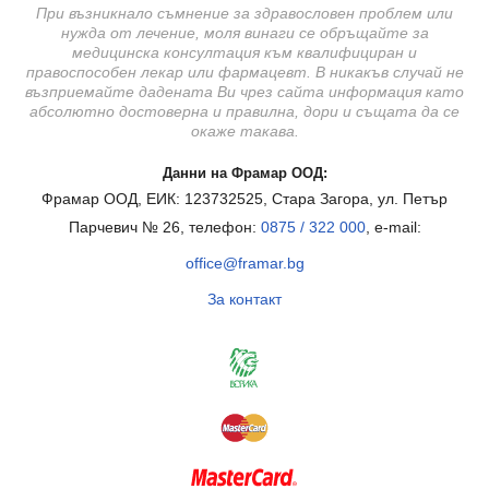
При възникнало съмнение за здравословен проблем или
нужда от лечение, моля винаги се обръщайте за
медицинска консултация към квалифициран и
правоспособен лекар или фармацевт. В никакъв случай не
възприемайте дадената Ви чрез сайта информация като
абсолютно достоверна и правилна, дори и същата да се
окаже такава.
Данни на Фрамар ООД:
Фрамар ООД, ЕИК: 123732525, Стара Загора, ул. Петър
Парчевич № 26, телефон:
0875 / 322 000
, e-mail:
office@framar.bg
За контакт