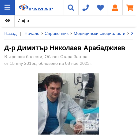
Инфо
Назад
|
Начало
Справочник
Медицински специалисти
Ху
Д-р Димитър Николаев Арабаджиев
Вътрешни болести, Област Стара Загора
от 15 яну 2015г., обновено на 08 ное 2023г.