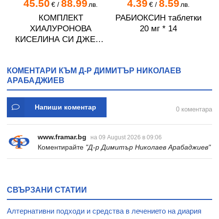
45.50
88.99
4.39
8.59
€
/
лв.
€
/
лв.
КОМПЛЕКТ
РАБИОКСИН таблетки
ХИАЛУРОНОВА
20 мг * 14
КИСЕЛИНА СИ ДЖЕЛИ
желирани стика 2 кутии
* 31
КОМЕНТАРИ КЪМ Д-Р ДИМИТЪР НИКОЛАЕВ
АРАБАДЖИЕВ
Напиши коментар
0 коментара
www.framar.bg
на 09 August 2026 в 09:06
Коментирайте
"Д-р Димитър Николаев Арабаджиев"
СВЪРЗАНИ СТАТИИ
Алтернативни подходи и средства в лечението на диария