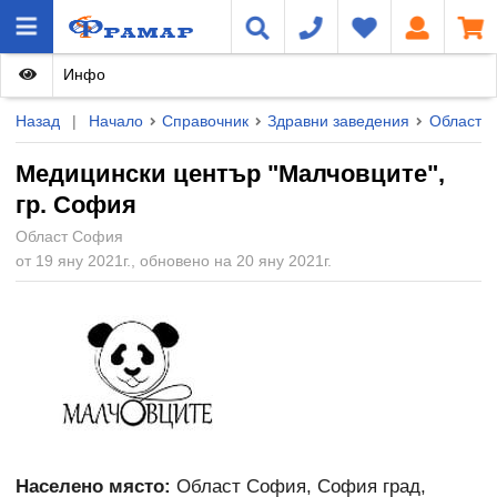
Инфо
Назад
|
Начало
Справочник
Здравни заведения
Област 
Медицински център "Малчовците",
гр. София
Област София
от 19 яну 2021г., обновено на 20 яну 2021г.
Населено място:
Област София, София град,