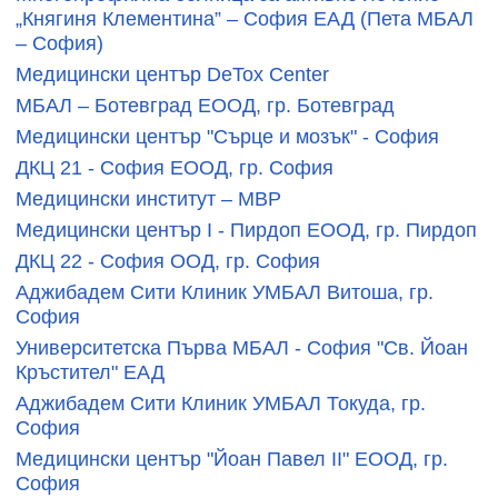
„Княгиня Клементина” – София EАД (Пета МБАЛ
– София)
Медицински център DeTox Center
МБАЛ – Ботевград ЕООД, гр. Ботевград
Медицински център "Сърце и мозък" - София
ДКЦ 21 - София ЕООД, гр. София
Медицински институт – МВР
Медицински център I - Пирдоп ЕООД, гр. Пирдоп
ДКЦ 22 - София ООД, гр. София
Аджибадем Сити Клиник УМБАЛ Витоша, гр.
София
Университетска Първа МБАЛ - София "Св. Йоан
Кръстител" ЕАД
Аджибадем Сити Клиник УМБАЛ Токуда, гр.
София
Медицински център "Йоан Павел II" ЕООД, гр.
София