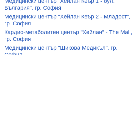
Медицински център "Хейлан Кеър 1 - бул.
България", гр. София
Медицински център "Хейлан Кеър 2 - Младост",
гр. София
Кардио-метаболитен център "Хейлан" - The Mall,
гр. София
Медицински център "Шикова Медикъл", гр.
София
Медицински център "Хайделберг", гр. София
Медицински център Clarimed, гр. София
Медицински център "Тринити", гр. София
Медицински център "Art Clinic", гр. София
Медицински център БМЕД, гр. София
СВЪРЗАНИ ПРОДУКТИ