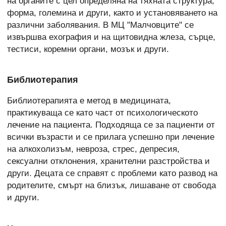
на органите с цел определяна на тяхната структура,
форма, големина и други, както и установяването на
различни заболявания. В МЦ "Малчовците" се
извършва ехография и на щитовидна жлеза, сърце,
тестиси, коремни органи, мозък и други.
Библиотерапия
Библиотерапията е метод в медицината,
практикуваща се като част от психологическото
лечение на пациента. Подходяща се за пациенти от
всички възрасти и се прилага успешно при лечение
на алкохолизъм, невроза, стрес, депресия,
сексуални отклонения, хранителни разстройства и
други. Децата се справят с проблеми като развод на
родителите, смърт на близък, лишаване от свобода
и други.