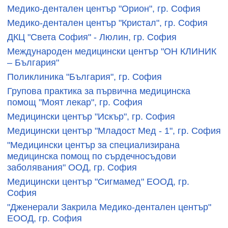
Медико-дентален център "Орион", гр. София
Медико-дентален център "Кристал", гр. София
ДКЦ "Света София" - Люлин, гр. София
Международен медицински център "ОН КЛИНИК
– България"
Поликлиника "България", гр. София
Групова практика за първична медицинска
помощ "Моят лекар", гр. София
Медицински център "Искър", гр. София
Медицински център "Младост Мед - 1", гр. София
"Медицински център за специализирана
медицинска помощ по сърдечносъдови
заболявания" ООД, гр. София
Медицински център "Сигмамед" ЕООД, гр.
София
"Дженерали Закрила Медико-дентален център"
ЕООД, гр. София