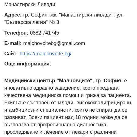
Манастирски Ливади
Адрес:
гр. София, жк. "Манастирски ливади", ул.
"Българска легия" № 3
Телефон:
0882 741745
E-mail:
malchovcitebg@gmail.com
Сайт:
https://malchovcite.bg/
Още информация:
Медицински център "Малчовците", гр. София
, е
иновативно здравно заведение, което предлага
качествена медицинска помощ и грижа за пациента.
Екипът е съставен от млади, висококвалифицирани
и амбициозни специалисти, които не спират да се
развиват. Всеки пациент над 18 години може да се
възползва от професионална диагностика,
проследяване и лечение от лекари с различни