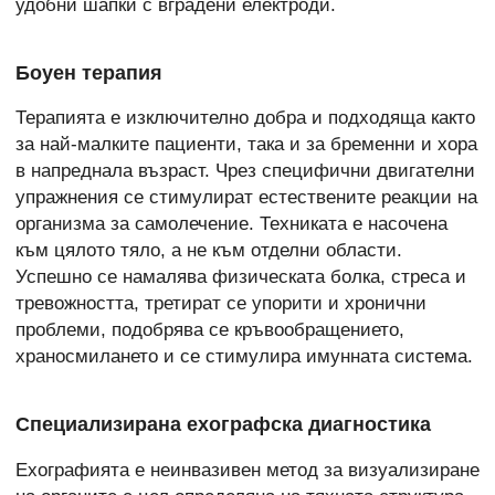
удобни шапки с вградени електроди.
Боуен терапия
Терапията е изключително добра и подходяща както
за най-малките пациенти, така и за бременни и хора
в напреднала възраст. Чрез специфични двигателни
упражнения се стимулират естествените реакции на
организма за самолечение. Техниката е насочена
към цялото тяло, а не към отделни области.
Успешно се намалява физическата болка, стреса и
тревожността, третират се упорити и хронични
проблеми, подобрява се кръвообращението,
храносмилането и се стимулира имунната система.
Специализирана ехографска диагностика
Ехографията е неинвазивен метод за визуализиране