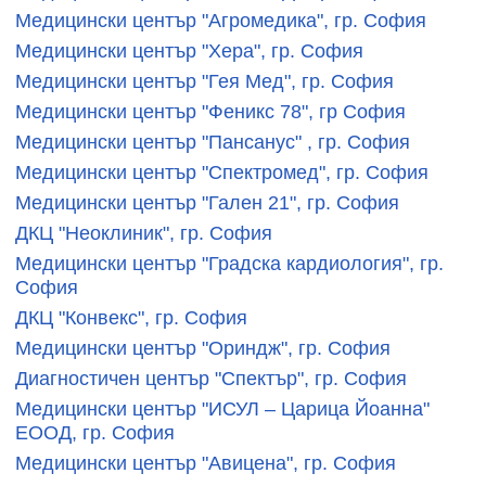
Медицински център "Агромедика", гр. София
Медицински център "Хера", гр. София
Медицински център "Гея Мед", гр. София
Медицински център "Феникс 78", гр София
Медицински център "Пансанус" , гр. София
Медицински център "Спектромед", гр. София
Медицински център "Гален 21", гр. София
ДКЦ "Неоклиник", гр. София
Медицински център "Градска кардиология", гр.
София
ДКЦ "Конвекс", гр. София
Медицински център "Ориндж", гр. София
Диагностичен център "Спектър", гр. София
Медицински център "ИСУЛ – Царица Йоанна"
ЕООД, гр. София
Mедицински център "Авицена", гр. София