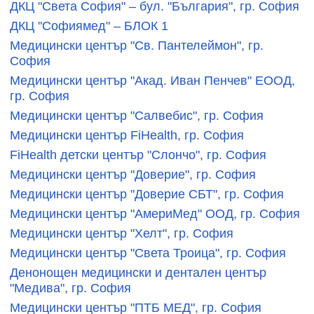
ДКЦ "Света София" – бул. "България", гр. София
ДКЦ "Софиямед" – БЛОК 1
Медицински център "Св. Пантелеймон", гр.
София
Медицински център "Акад. Иван Пенчев" ЕООД,
гр. София
Медицински център "Салвебис", гр. София
Медицински център FiHealth, гр. София
FiHealth детски център "Слончо", гр. София
Медицински център "Доверие", гр. София
Медицински център "Доверие СБТ", гр. София
Медицински център "АмериМед" ООД, гр. София
Медицински център "Хелт", гр. София
Медицински център "Света Троица", гр. София
Денонощен медицински и дентален център
"Медива", гр. София
Медицински център "ПТБ МЕД", гр. София