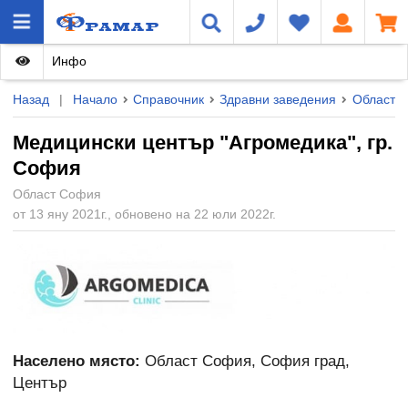
Инфо
Назад
|
Начало
Справочник
Здравни заведения
Област 
Медицински център "Агромедика", гр.
София
Област София
от 13 яну 2021г., обновено на 22 юли 2022г.
Населено място:
Област София, София град,
Център