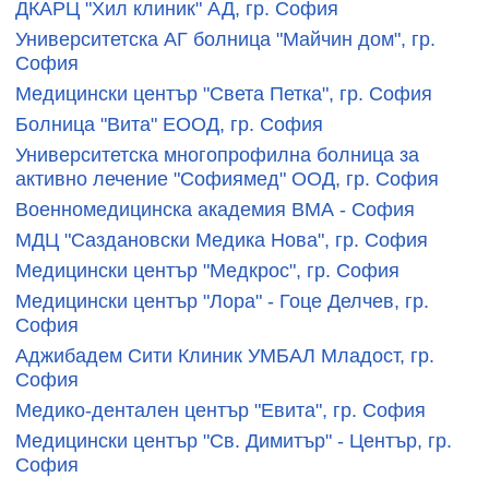
ДКАРЦ "Хил клиник" АД, гр. София
Университетска АГ болница "Майчин дом", гр.
София
Медицински център "Света Петка", гр. София
Болница "Вита" ЕООД, гр. София
Университетска многопрофилна болница за
активно лечение "Софиямед" ООД, гр. София
Военномедицинска академия ВМА - София
МДЦ "Саздановски Медика Нова", гр. София
Медицински център "Медкрос", гр. София
Медицински център "Лора" - Гоце Делчев, гр.
София
Аджибадем Сити Клиник УМБАЛ Младост, гр.
София
Медико-дентален център "Евита", гр. София
Медицински център "Св. Димитър" - Център, гр.
София