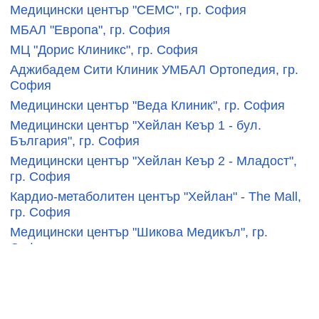
Медицински център "СЕМС", гр. София
МБАЛ "Европа", гр. София
МЦ "Дорис Клиникс", гр. София
Аджибадем Сити Клиник УМБАЛ Ортопедия, гр.
София
Медицински център "Веда Клиник", гр. София
Медицински център "Хейлан Кеър 1 - бул.
България", гр. София
Медицински център "Хейлан Кеър 2 - Младост",
гр. София
Кардио-метаболитен център "Хейлан" - The Mall,
гр. София
Медицински център "Шикова Медикъл", гр.
София
Медицински център "Хайделберг", гр. София
Медицински център Clarimed, гр. София
Медицински център "Тринити", гр. София