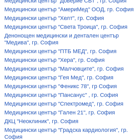
Медицински център "Доверие СБТ", гр. София
Медицински център "АмериМед" ООД, гр. София
Медицински център "Хелт", гр. София
Медицински център "Света Троица", гр. София
Денонощен медицински и дентален център
"Медива", гр. София
Медицински център "ПТБ МЕД", гр. София
Медицински център "Хера", гр. София
Медицински център "Малчовците", гр. София
Медицински център "Гея Мед", гр. София
Медицински център "Феникс 78", гр София
Медицински център "Пансанус" , гр. София
Медицински център "Спектромед", гр. София
Медицински център "Гален 21", гр. София
ДКЦ "Неоклиник", гр. София
Медицински център "Градска кардиология", гр.
София