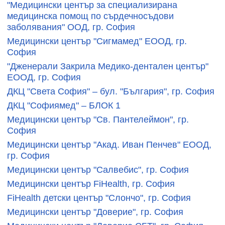
"Медицински център за специализирана
медицинска помощ по сърдечносъдови
заболявания" ООД, гр. София
Медицински център "Сигмамед" ЕООД, гр.
София
"Дженерали Закрила Медико-дентален център"
ЕООД, гр. София
ДКЦ "Света София" – бул. "България", гр. София
ДКЦ "Софиямед" – БЛОК 1
Медицински център "Св. Пантелеймон", гр.
София
Медицински център "Акад. Иван Пенчев" ЕООД,
гр. София
Медицински център "Салвебис", гр. София
Медицински център FiHealth, гр. София
FiHealth детски център "Слончо", гр. София
Медицински център "Доверие", гр. София