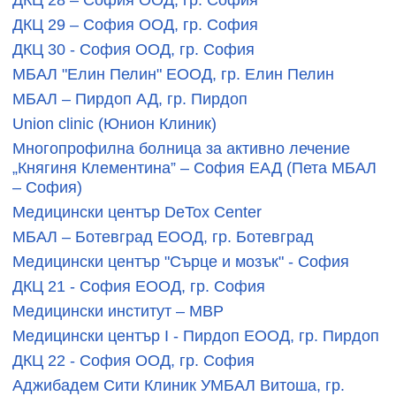
ДКЦ 28 – София ООД, гр. София
ДКЦ 29 – София ООД, гр. София
ДКЦ 30 - София ООД, гр. София
МБАЛ "Елин Пелин" ЕООД, гр. Елин Пелин
МБАЛ – Пирдоп АД, гр. Пирдоп
Union clinic (Юнион Клиник)
Многопрофилна болница за активно лечение
„Княгиня Клементина” – София EАД (Пета МБАЛ
– София)
Медицински център DeTox Center
МБАЛ – Ботевград ЕООД, гр. Ботевград
Медицински център "Сърце и мозък" - София
ДКЦ 21 - София ЕООД, гр. София
Медицински институт – МВР
Медицински център I - Пирдоп ЕООД, гр. Пирдоп
ДКЦ 22 - София ООД, гр. София
Аджибадем Сити Клиник УМБАЛ Витоша, гр.