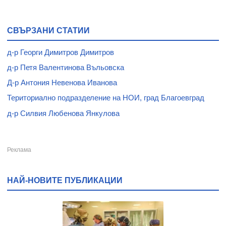
СВЪРЗАНИ СТАТИИ
д-р Георги Димитров Димитров
д-р Петя Валентинова Въльовска
Д-р Антония Невенова Иванова
Териториално подразделение на НОИ, град Благоевград
д-р Силвия Любенова Янкулова
НАЙ-НОВИТЕ ПУБЛИКАЦИИ