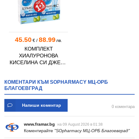
45.50
88.99
€
/
лв.
КОМПЛЕКТ
ХИАЛУРОНОВА
КИСЕЛИНА СИ ДЖЕЛИ
желирани стика 2 кутии
* 31
КОМЕНТАРИ КЪМ SOPHARMACY МЦ-ОРБ
БЛАГОЕВГРАД
Напиши коментар
0 коментара
www.framar.bg
на 09 August 2026 в 01:38
Коментирайте
"SOpharmacy МЦ-ОРБ Благоевград"