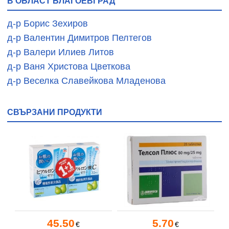
В ОБЛАСТ БЛАГОЕВГРАД
д-р Борис Зехиров
д-р Валентин Димитров Пелтегов
д-р Валери Илиев Литов
д-р Ваня Христова Цветкова
д-р Веселка Славейкова Младенова
СВЪРЗАНИ ПРОДУКТИ
45.50
5.70
€
€