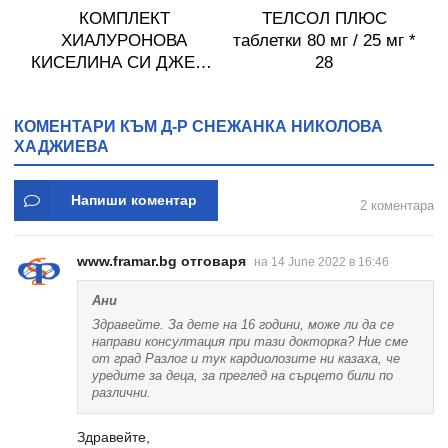
КОМПЛЕКТ
ТЕЛСОЛ ПЛЮС
ХИАЛУРОНОВА
таблетки 80 мг / 25 мг *
КИСЕЛИНА СИ ДЖЕЛИ
28
желирани стика 2 кутии
* 31
КОМЕНТАРИ КЪМ Д-Р СНЕЖАНКА НИКОЛОВА
ХАДЖИЕВА
Напиши коментар
2 коментара
www.framar.bg отговаря
на 14 June 2022 в 16:46
Ани
Здравейте. За дете на 16 години, може ли да се
направи консултация при тази докторка? Ние сме
от град Разлог и тук кардиолозите ни казаха, че
уредите за деца, за преглед на сърцето били по
различни.
Здравейте,