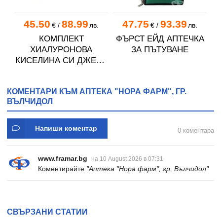
45.50
88.99
47.75
93.39
€
/
лв.
€
/
лв.
КОМПЛЕКТ
ФЪРСТ ЕЙД АПТЕЧКА
ХИАЛУРОНОВА
ЗА ПЪТУВАНЕ
КИСЕЛИНА СИ ДЖЕЛИ
желирани стика 2 кутии
* 31
КОМЕНТАРИ КЪМ АПТЕКА "НОРА ФАРМ", ГР.
ВЪЛЧИДОЛ
Напиши коментар
0 коментара
www.framar.bg
на 10 August 2026 в 07:31
Коментирайте
"Аптека "Нора фарм", гр. Вълчидол"
СВЪРЗАНИ СТАТИИ