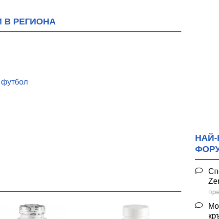
 В РЕГИОНА
и футбол
НАЙ-
ФОР
арвара
Сп
Ze
пре
екс "Белмекен"
Мо
кр