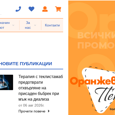
 начин
За
Контакти
вот
нас
НОВИТЕ ПУБЛИКАЦИИ
Терапия с теклистамаб
предотврати
отхвърляне на
присаден бъбрек при
мъж на диализа
от 06 авг 2026г.
Прочети повече