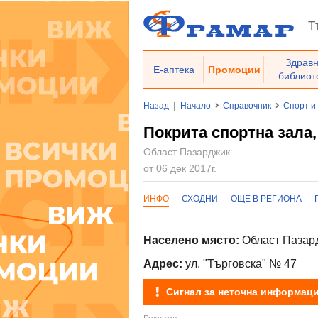
Здрав
Е-аптека
Промоции
библиот
|
Назад
Начало
Справочник
Спорт и
Покрита спортна зала,
Област Пазарджик
от 06 дек 2017г.
ИНФО
СХОДНИ
ОЩЕ В РЕГИОНА
Населено място:
Област Пазард
Адрес:
ул. "Търговска" № 47
Сигнал за неточна информац