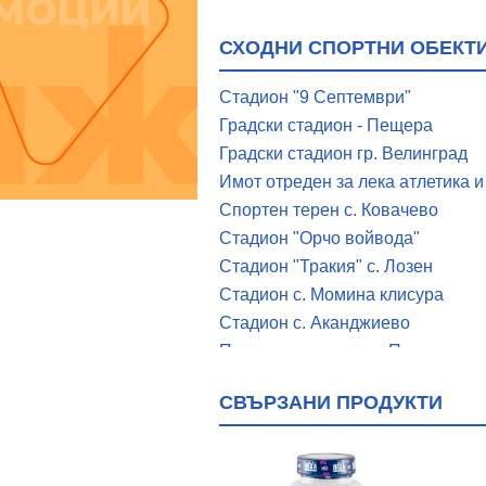
СХОДНИ СПОРТНИ ОБЕКТИ
Стадион "9 Септември"
Градски стадион - Пещера
Градски стадион гр. Велинград
Имот отреден за лека атлетика 
Спортен терен с. Ковачево
Стадион "Орчо войвода"
Стадион "Тракия" с. Лозен
Стадион с. Момина клисура
Стадион с. Аканджиево
Плувен комплекс гр. Пазарджик
Спортен комплекс "Балкан" с. В
СВЪРЗАНИ ПРОДУКТИ
Спортен комплекс "Локомотив"
Високопланински спортен компл
Работнически спортен комплекс