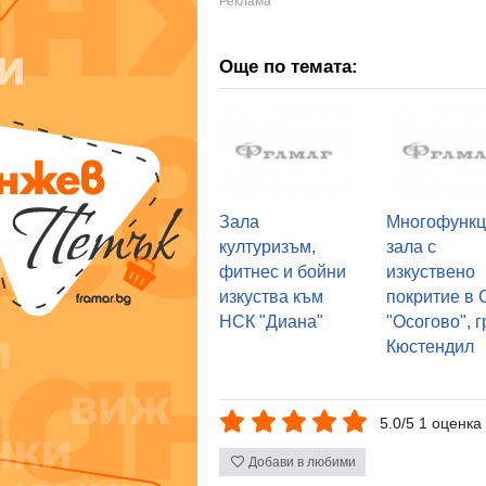
Още по темата:
Зала
Многофункц
културизъм,
зала с
фитнес и бойни
изкуствено
изкуства към
покритие в 
НСК "Диана"
"Осогово", г
Кюстендил
5.0/5 1 оценка
Добави в любими