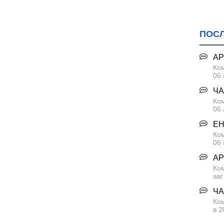
ПОС
АР
Ком
06 
ЧА
Ком
06 
ЕН
Ком
06 
АР
Ко
авг
ЧА
Ком
в 2