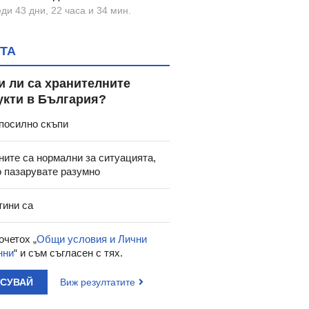
ди 43 дни, 22 часа и 34 мин.
ТА
и ли са хранителните
92
37.00
51.15
100.04
23.74
укти в България?
€
/
лв.
€
/
лв.
АБС СПОРТС BCAA
МАК ДЕЙВИД
БАТЕР
посилно скъпи
ули 500 мг * 200
ОЛЕКОТЕНА
МАЛТОДЕ
НАГЛЕЗЕНКА С ВРЪЗКИ
модел 199
ните са нормални за ситуацията,
о пазарувате разумно
тини са
очетох „
Общи условия и Лични
нни
“ и съм съгласен с тях.
АСУВАЙ
Виж резултатите