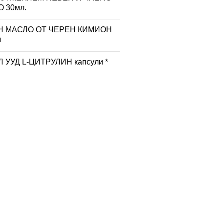
 30мл.
Н МАСЛО ОТ ЧЕРЕН КИМИОН
л
 УУД L-ЦИТРУЛИН капсули *