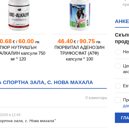
вски"
пре
. Пазарджик
АНКЕ
Белмекен"
Скъп
н"
0.68
60.00
46.40
90.75
18.
прод
€
/
лв.
€
/
лв.
он
ПЮР НУТРИШЪН
ПЮРВИТАЛ АДЕНОЗИН
ХАЯ Л
Не
АЛКАЛИН капсули 750
ТРИФОСФАТ (АТФ)
капс
зарджик
мг * 120
капсули * 100
Це
юрище
ак
жик
 СПОРТНА ЗАЛА, С. НОВА МАХАЛА
к
Ев
ик
0 коментара
жик
Пр
да
ик
ПАЗАРДЖИК
 2026 в 12:49
ГЛ
ортна зала, с. Нова махала"
ПОРТЕН КЛУБ
ЛИНГРАД