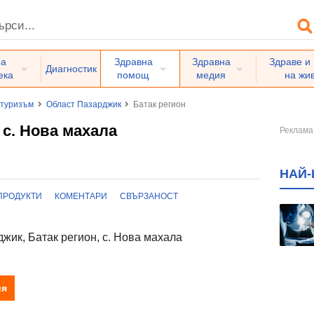
на
Здравна
Здравна
Здраве и
Диагностик
ека
помощ
медия
на жи
 туризъм
Област Пазарджик
Батак регион
 с. Нова махала
НАЙ-
ПРОДУКТИ
КОМЕНТАРИ
СВЪРЗАНОСТ
жик, Батак регион, с. Нова махала
ия