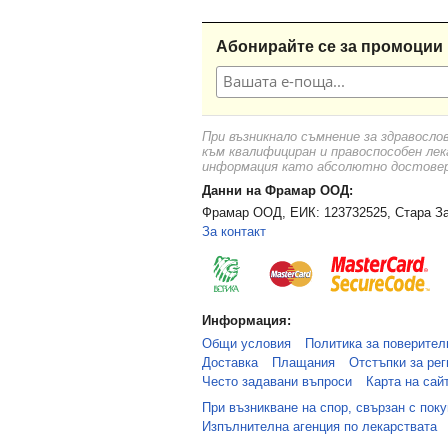
Абонирайте се за промоции 
При възникнало съмнение за здравосло
към квалифициран и правоспособен лек
информация като абсолютно достоверн
Данни на Фрамар ООД:
Фрамар ООД, ЕИК: 123732525, Стара За
За контакт
Информация:
Общи условия
Политика за поверител
Доставка
Плащания
Отстъпки за рег
Често задавани въпроси
Карта на сай
При възникване на спор, свързан с пок
Изпълнителна агенция по лекарствата