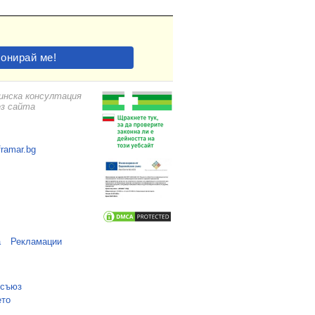
цинска консултация
ез сайта
framar.bg
а
Рекламации
 съюз
ето