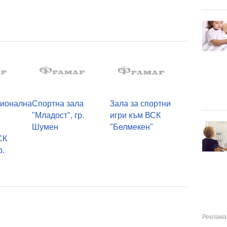
ионална
Спортна зала
3ала за спортни
"Младост", гр.
игри към ВСК
Шумен
"Белмекен"
СК
р.