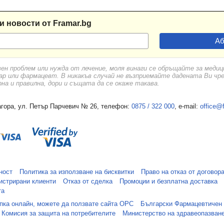
и новости от Framar.bg
вен проблем или нужда от лечение, моля винаги се обръщайте за меди
ар или фармацевт. В никакъв случай не възприемайте дадената Ви чр
а и правилна, дори и същата да се окаже такава.
гора, ул. Петър Парчевич № 26, телефон:
0875 / 322 000
, e-mail:
office@
ност
Политика за използване на бисквитки
Право на отказ от договор
истрирани клиенти
Отказ от сделка
Промоции и безплатна доставка
та
упка онлайн, можете да ползвате сайта ОРС
Български Фармацевтичен
Комисия за защита на потребителите
Министерство на здравеопазван