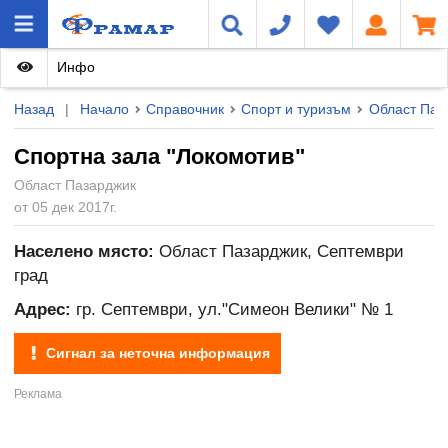
Инфо
Назад
|
Начало
Справочник
Спорт и туризъм
Област Паз
Спортна зала "Локомотив"
Област Пазарджик
от 05 дек 2017г.
Населено място:
Област Пазарджик, Септември
град
Адрес:
гр. Септември, ул."Симеон Велики" № 1
Сигнал за неточна информация