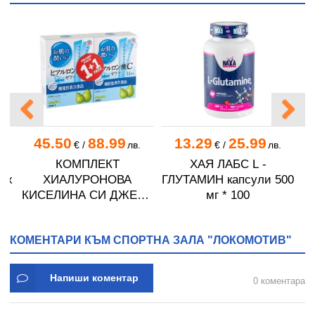
45.50
88.99
13.29
25.99
.
€
/
лв.
€
/
лв.
Н
КОМПЛЕКТ
ХАЯ ЛАБС L -
ах
ХИАЛУРОНОВА
ГЛУТАМИН капсули 500
К
КИСЕЛИНА СИ ДЖЕЛИ
мг * 100
желирани стика 2 кутии
* 31
КОМЕНТАРИ КЪМ СПОРТНА ЗАЛА "ЛОКОМОТИВ"
Напиши коментар
0 коментара