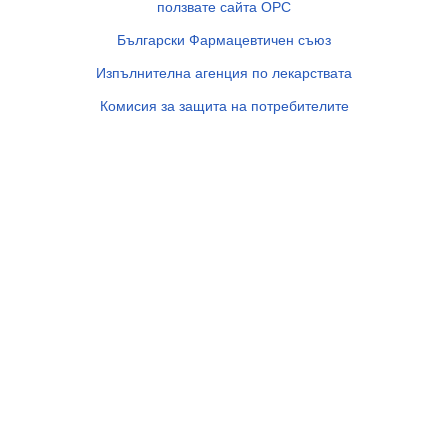
ползвате сайта ОРС
Български Фармацевтичен съюз
Изпълнителна агенция по лекарствата
Комисия за защита на потребителите
Министерство на здравеопазването
© 2007 - 2026
Аптеки Фрамар
. Всички права запазени!
Framar.bg във Facebook