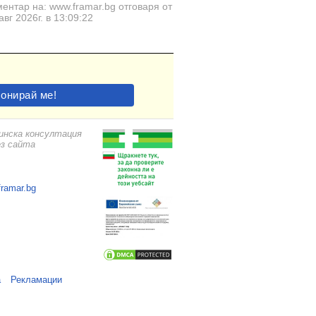
ентар на: www.framar.bg отговаря от
авг 2026г. в 13:09:22
цинска консултация
ез сайта
framar.bg
а
Рекламации