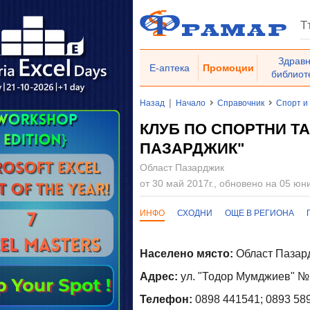
Здрав
Е-аптека
Промоции
библиот
|
Назад
Начало
Справочник
Спорт и
КЛУБ ПО СПОРТНИ ТАН
ПАЗАРДЖИК"
Област Пазарджик
от 30 май 2017г., обновено на 05 юни
ИНФО
СХОДНИ
ОЩЕ В РЕГИОНА
Населено място:
Област Пазард
Адрес:
ул. "Тодор Мумджиев" № 9
Телефон:
0898 441541; 0893 58