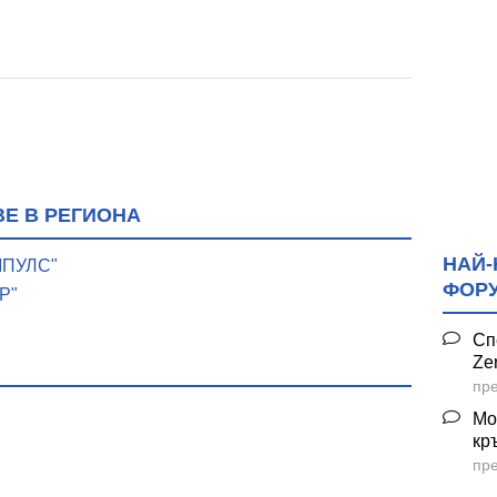
Е В РЕГИОНА
НАЙ-
МПУЛС"
ФОР
Р"
Сп
Ze
пре
Мо
кр
пре