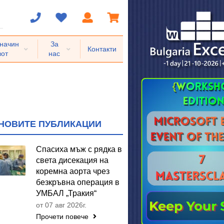
 начин
За
Контакти
вот
нас
НОВИТЕ ПУБЛИКАЦИИ
Спасиха мъж с рядка в
света дисекация на
коремна аорта чрез
безкръвна операция в
УМБАЛ „Тракия“
от 07 авг 2026г.
Прочети повече