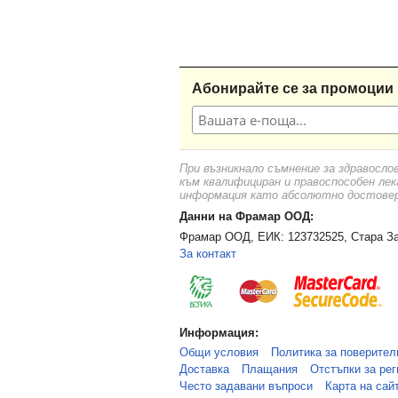
Абонирайте се за промоции 
При възникнало съмнение за здравосло
към квалифициран и правоспособен лек
информация като абсолютно достоверн
Данни на Фрамар ООД:
Фрамар ООД, ЕИК: 123732525, Стара За
За контакт
Информация:
Общи условия
Политика за поверител
Доставка
Плащания
Отстъпки за рег
Често задавани въпроси
Карта на сай