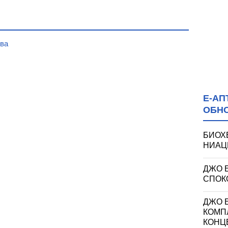
ова
Е-АП
ОБН
БИОХ
НИАЦИ
ДЖО 
СПОКО
ДЖО Е
КОМП
КОНЦ