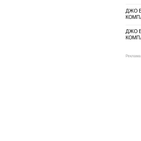
ДЖО Е
КОМП
ДЖО Е
КОМП