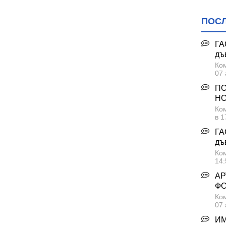
ПОС
ГА
дъ
Ком
07 
ПО
НО
Ком
в 1
ГА
дъ
Ком
14:
АР
Ф
Ком
07 
ИМ