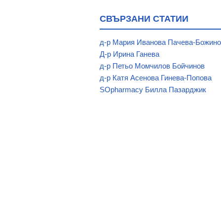
СВЪРЗАНИ СТАТИИ
д-р Мария Иванова Пачева-Божин
Д-р Ирина Ганева
д-р Петьо Момчилов Бойчинов
д-р Катя Асенова Гинева-Попова
SOpharmacy Билла Пазарджик