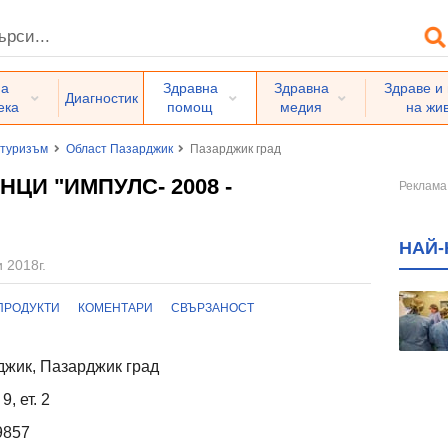
на
Здравна
Здравна
Здраве и
Диагностик
ека
помощ
медия
на жи
 туризъм
Област Пазарджик
Пазарджик град
ЦИ "ИМПУЛС- 2008 -
НАЙ-
 2018г.
ПРОДУКТИ
КОМЕНТАРИ
СВЪРЗАНОСТ
жик, Пазарджик град
, ет. 2
9857