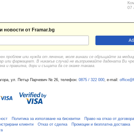
Ком
07 
и новости от Framar.bg
вен проблем или нужда от лечение, моля винаги се обръщайте за меди
ар или фармацевт. В никакъв случай не възприемайте дадената Ви чр
а и правилна, дори и същата да се окаже такава.
гора, ул. Петър Парчевич № 26, телефон:
0875 / 322 000
, e-mail:
office@
ност
Политика за използване на бисквитки
Право на отказ от договор
истрирани клиенти
Отказ от сделка
Промоции и безплатна доставка
та