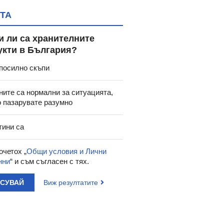
ТА
и ли са хранителните
укти в България?
посилно скъпи
ните са нормални за ситуацията,
о пазарувате разумно
тини са
очетох „
Общи условия и Лични
нни
“ и съм съгласен с тях.
АСУВАЙ
Виж резултатите