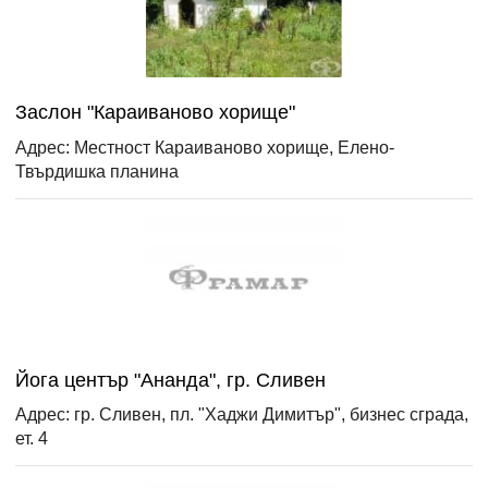
Заслон "Караиваново хорище"
Адрес: Местност Караиваново хорище, Елено-
Твърдишка планина
Йога център "Ананда", гр. Сливен
Адрес: гр. Сливен, пл. "Хаджи Димитър", бизнес сграда,
ет. 4