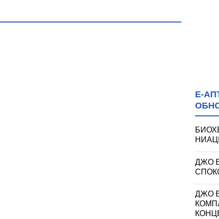
ПАЗАРДЖИК
"
Е-АП
ОБН
БИОХ
НИАЦИ
ДЖО 
СПОКО
ДЖО Е
КОМП
КОНЦ