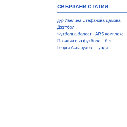
ФУТБОЛЕН КЛУБ "ТРАКИЯ" - 
СВЪРЗАНИ СТАТИИ
ФУТБОЛЕН КЛУБ "ЧЕПИНЕЦ"
ФУТБОЛЕН КЛУБ "ЧИКО"
д-р Ивелина Стефанова Дамова
ФУТБОЛЕН КЛУБ "ШИПКА"
Джитбол
Футболна болест - ARS комплекс
ФУТБОЛЕН КЛУБ "ШИПКА 1955
Позиции във футбола – бек
Спортен терен с. Бяга
Георги Аспарухов – Гунди
Спортна база и сграда
Стадион с. Радилово
Стадион гр. Брацигово
ФУТБОЛЕН СТАДИОН
Футболно игрище, гр. Сърница