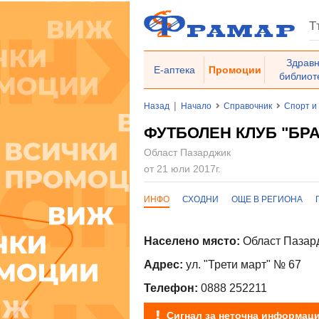
Здрав
Е-аптека
Промоции
библиот
|
Назад
Начало
Справочник
Спорт и
ФУТБОЛЕН КЛУБ "БР
Област Пазарджик
от 21 юли 2017г.
ИНФО
СХОДНИ
ОЩЕ В РЕГИОНА
Населено място:
Област Пазард
Адрес:
ул. "Трети март" № 67
Телефон:
0888 252211
Сигнал за неточна информац