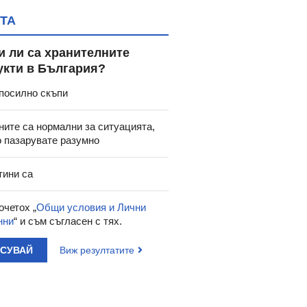
ТА
и ли са хранителните
укти в България?
78
25.00
10.17
19.89
46.05
€
/
лв.
€
/
лв.
ЕЛИКИТЕ МАЧОВЕ
(НЕ)ЗАБРАВЕНИТЕ
МАК ДЕЙ
посилно скъпи
ЕЙМИ КАРАГЪР -
МАЧОВЕ - ИЛИЯ ИВАНОВ
ОРТЕЗА
СИЕЛА
- СИЕЛА
STEALTH 
ните са нормални за ситуацията,
о пазарувате разумно
тини са
очетох „
Общи условия и Лични
нни
“ и съм съгласен с тях.
АСУВАЙ
Виж резултатите