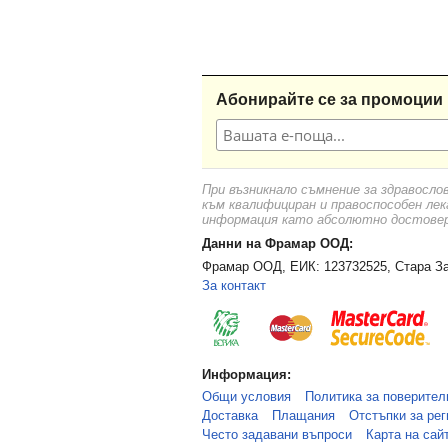
Абонирайте се за промоции 
При възникнало съмнение за здравосло
към квалифициран и правоспособен лек
информация като абсолютно достоверн
Данни на Фрамар ООД:
Фрамар ООД, ЕИК: 123732525, Стара За
За контакт
Информация:
Общи условия
Политика за поверител
Доставка
Плащания
Отстъпки за рег
Често задавани въпроси
Карта на сай