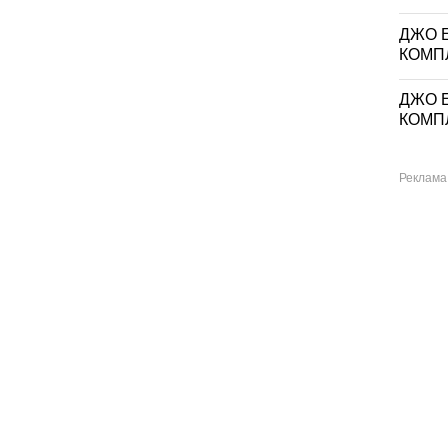
ДЖО Е
КОМП
ДЖО Е
КОМП