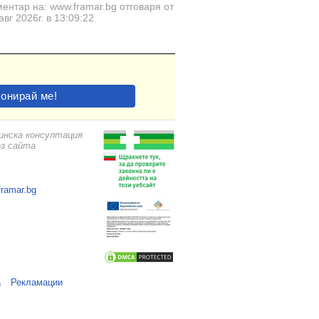
ентар на: www.framar.bg отговаря от
авг 2026г. в 13:09:22
цинска консултация
ез сайта
framar.bg
а
Рекламации