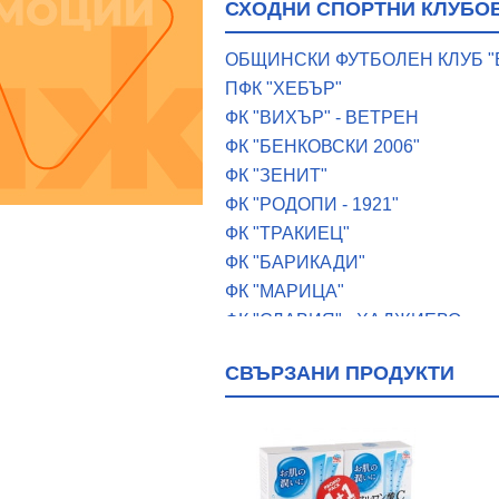
СХОДНИ СПОРТНИ КЛУБОВ
ОБЩИНСКИ ФУТБОЛЕН КЛУБ "
ПФК "ХЕБЪР"
ФК "ВИХЪР" - ВЕТРЕН
ФК "БЕНКОВСКИ 2006"
ФК "ЗЕНИТ"
ФК "РОДОПИ - 1921"
ФК "ТРАКИЕЦ"
ФК "БАРИКАДИ"
ФК "МАРИЦА"
ФК "СЛАВИЯ" - ХАДЖИЕВО
ФК "ТРАКИЕЦ 2005"
СВЪРЗАНИ ПРОДУКТИ
ФК "ТРАКИЯ 1948" - С. ЛОЗЕН
ФК "ТРАКИЯ" С. ЛОЗЕН
ФУТБОЛЕН КЛУБ "БОТЕВ"
ФУТБОЛЕН КЛУБ "БОТЕВ"
ФУТБОЛЕН КЛУБ "ДРУЖБА"