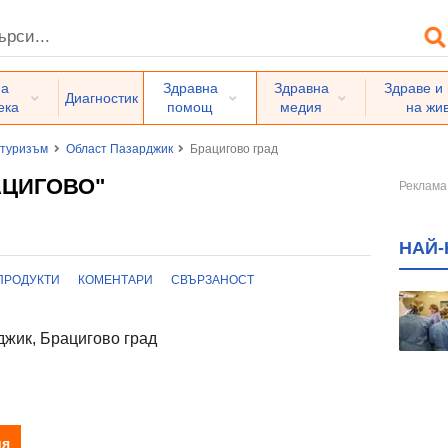
на
Здравна
Здравна
Здраве и
Диагностик
ека
помощ
медия
на жи
 туризъм
Област Пазарджик
Брацигово град
АЦИГОВО"
НАЙ-
ПРОДУКТИ
КОМЕНТАРИ
СВЪРЗАНОСТ
жик, Брацигово град
ия