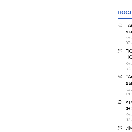
ПОС
ГА
дъ
Ком
07 
ПО
НО
Ком
в 1
ГА
дъ
Ком
14:
АР
Ф
Ком
07 
ИМ