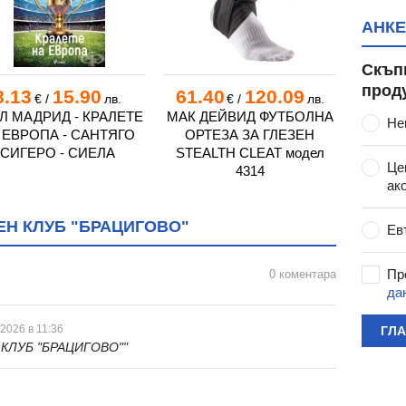
"
АНКЕ
 МОКРИЩЕ
Скъп
прод
8.13
15.90
61.40
120.09
12.
€
/
лв.
€
/
лв.
 - С. ПИЩИГОВО
Л МАДРИД - КРАЛЕТЕ
МАК ДЕЙВИД ФУТБОЛНА
НАЙ-В
Не
 ЕВРОПА - САНТЯГО
ОРТЕЗА ЗА ГЛЕЗЕН
- ДЖ
ЕЛО ЛЕВСКИ
СИГЕРО - СИЕЛА
STEALTH CLEAT модел
"
Це
4314
"
ак
ПАТАЛЕНИЦА
Н КЛУБ "БРАЦИГОВО"
Ев
АКИТОВО
1925"
Пр
0 коментара
да
- ПАНАГЮРИЩЕ
 2026 в 11:36
ГЛ
КЛУБ "БРАЦИГОВО""
С. ДЕБРЪЩИЦА
А"