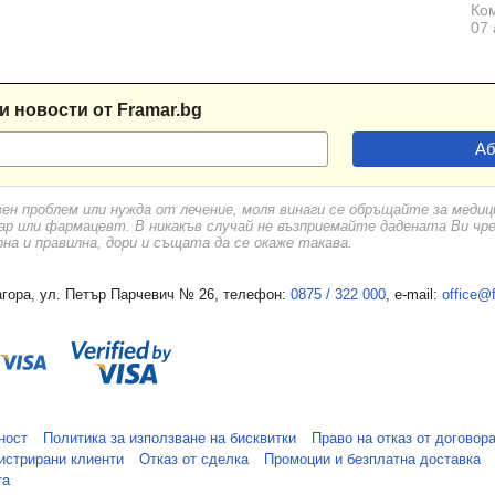
Ком
07 
и новости от Framar.bg
вен проблем или нужда от лечение, моля винаги се обръщайте за меди
ар или фармацевт. В никакъв случай не възприемайте дадената Ви чр
а и правилна, дори и същата да се окаже такава.
гора, ул. Петър Парчевич № 26, телефон:
0875 / 322 000
, e-mail:
office@
ност
Политика за използване на бисквитки
Право на отказ от договор
истрирани клиенти
Отказ от сделка
Промоции и безплатна доставка
та