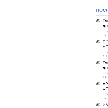
ПОС
ГА
дъ
Ком
07 
ПО
НО
Ком
в 1
ГА
дъ
Ком
14:
АР
Ф
Ком
07 
ИМ