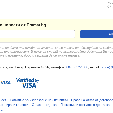
Ком
07 
и новости от Framar.bg
вен проблем или нужда от лечение, моля винаги се обръщайте за меди
ар или фармацевт. В никакъв случай не възприемайте дадената Ви чр
а и правилна, дори и същата да се окаже такава.
гора, ул. Петър Парчевич № 26, телефон:
0875 / 322 000
, e-mail:
office@
ност
Политика за използване на бисквитки
Право на отказ от договор
истрирани клиенти
Отказ от сделка
Промоции и безплатна доставка
та