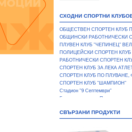
СХОДНИ СПОРТНИ КЛУБОВ
ОБЩЕСТВЕН СПОРТЕН КЛУБ 
ОБЩИНСКИ РАБОТНИЧЕСКИ С
ПЛУВЕН КЛУБ "ЧЕПИНЕЦ" ВЕ
ПОЛИЦЕЙСКИ СПОРТЕН КЛУБ "
РАБОТНИЧЕСКИ СПОРТЕН КЛУ
СПОРТЕН КЛУБ ЗА ЛЕКА АТЛЕ
СПОРТЕН КЛУБ ПО ПЛУВАНЕ,
СПОРТЕН КЛУБ "ШАМПИОН"
Стадион "9 Септември"
Градски стадион - Пещера
Градски стадион гр. Велинград
СВЪРЗАНИ ПРОДУКТИ
Имот отреден за лека атлетика 
Спортен терен с. Ковачево
Стадион "Орчо войвода"