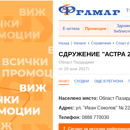
Здрав
Е-аптека
Промоции
библиот
|
Назад
Начало
Справочник
Спорт и
СДРУЖЕНИЕ "АСТРА 2
Област Пазарджик
от 29 юни 2017г.
ИНФО
СХОДНИ
ОЩЕ В РЕГИОНА
Населено място:
Област Пазард
Адрес:
ул. "Иван Соколов" № 22
Телефон:
0888 770030
Сигнал за неточна информац