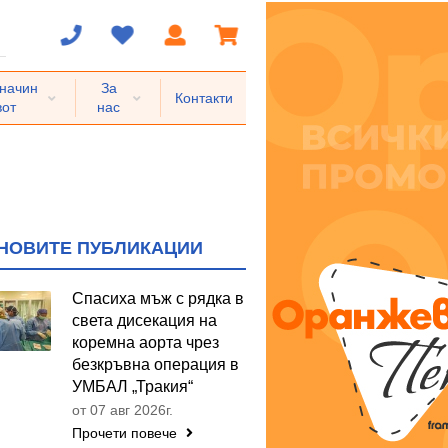
 начин
За
Контакти
вот
нас
НОВИТЕ ПУБЛИКАЦИИ
Спасиха мъж с рядка в
света дисекация на
коремна аорта чрез
безкръвна операция в
УМБАЛ „Тракия“
от 07 авг 2026г.
Прочети повече