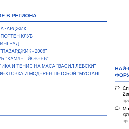
Е В РЕГИОНА
ПАЗАРДЖИК
ПОРТЕН КЛУБ
ЛИНГРАД
ПАЗАРДЖИК - 2006"
Б "ХАМЛЕТ ЙОВЧЕВ"
ТИКА И ТЕНИС НА МАСА "ВАСИЛ ЛЕВСКИ"
НАЙ-
 ФЕХТОВКА И МОДЕРЕН ПЕТОБОЙ "МУСТАНГ"
ФОР
Сп
Ze
пре
Мо
и футбол
кр
пре