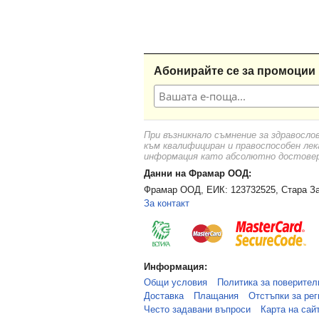
Абонирайте се за промоции 
При възникнало съмнение за здравосло
към квалифициран и правоспособен лек
информация като абсолютно достоверн
Данни на Фрамар ООД:
Фрамар ООД, ЕИК: 123732525, Стара За
За контакт
Информация:
Общи условия
Политика за поверител
Доставка
Плащания
Отстъпки за рег
Често задавани въпроси
Карта на сай