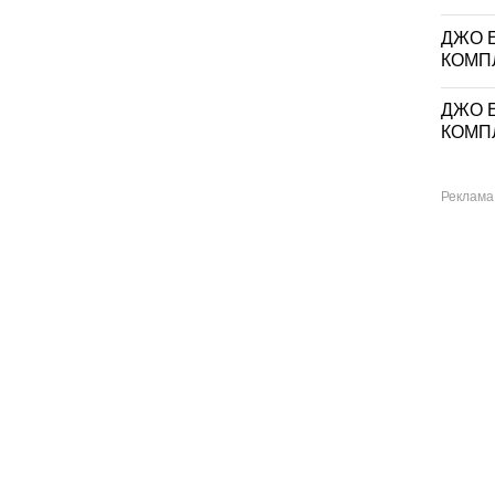
ДЖО Е
КОМП
ДЖО Е
КОМП