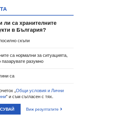
ТА
и ли са хранителните
укти в България?
посилно скъпи
ните са нормални за ситуацията,
о пазарувате разумно
тини са
очетох „
Общи условия и Лични
нни
“ и съм съгласен с тях.
АСУВАЙ
Виж резултатите