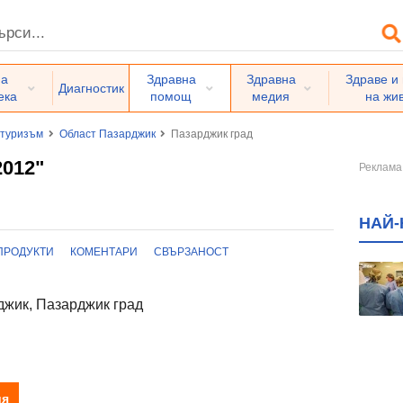
на
Здравна
Здравна
Здраве и
Диагностик
ека
помощ
медия
на жи
 туризъм
Област Пазарджик
Пазарджик град
012"
НАЙ-
ПРОДУКТИ
КОМЕНТАРИ
СВЪРЗАНОСТ
жик, Пазарджик град
ия