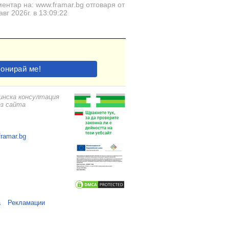
ентар на: www.framar.bg отговаря от
авг 2026г. в 13:09:22
цинска консултация
ез сайта
framar.bg
а
Рекламации