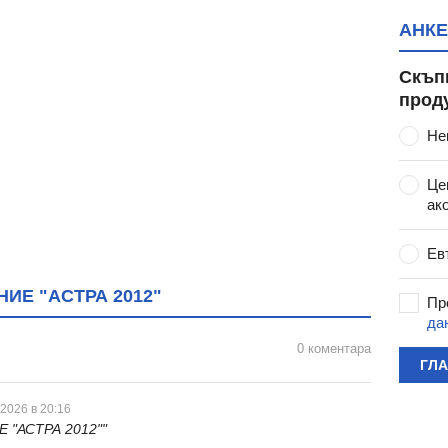
АНКЕ
Скъп
прод
арвара
Не
екс "Белмекен"
Це
ак
вски"
Ев
. Пазарджик
ИЕ "АСТРА 2012"
Пр
да
Белмекен"
0 коментара
н"
ГЛ
он
махала
 2026 в 20:16
 "АСТРА 2012""
зарджик