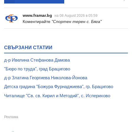
www.framar.bg
на 08 August 2026 в 05:59
Коментирайте
"Спортен терен с. Бяга"
СВЪРЗАНИ СТАТИИ
д-р Ивелина Стефанова Дамова
"Бюро по труда", град Брацигово
д-р Златина Георгиева Николова-Йонова
Детска градина "Божура Фурнаджиева", гр. Брацигово
Читалище "Св. св. Кирил и Методий", с. Исперихово