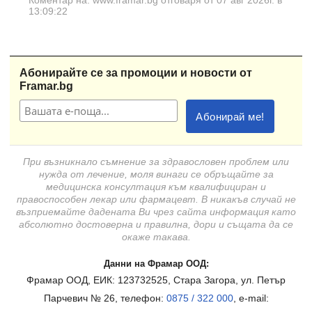
Коментар на: www.framar.bg отговаря от 07 авг 2026г. в
13:09:22
Абонирайте се за промоции и новости от
Framar.bg
При възникнало съмнение за здравословен проблем или
нужда от лечение, моля винаги се обръщайте за
медицинска консултация към квалифициран и
правоспособен лекар или фармацевт. В никакъв случай не
възприемайте дадената Ви чрез сайта информация като
абсолютно достоверна и правилна, дори и същата да се
окаже такава.
Данни на Фрамар ООД:
Фрамар ООД, ЕИК: 123732525, Стара Загора, ул. Петър
Парчевич № 26, телефон:
0875 / 322 000
, e-mail: