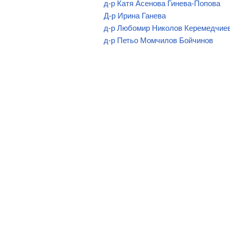
СПОРТЕН КЛУБ ПО ПЛУВАНЕ,
д-р Катя Асенова Гинева-Попова
Д-р Ирина Ганева
СПОРТЕН КЛУБ "ШАМПИОН"
д-р Любомир Николов Керемедчие
д-р Петьо Момчилов Бойчинов