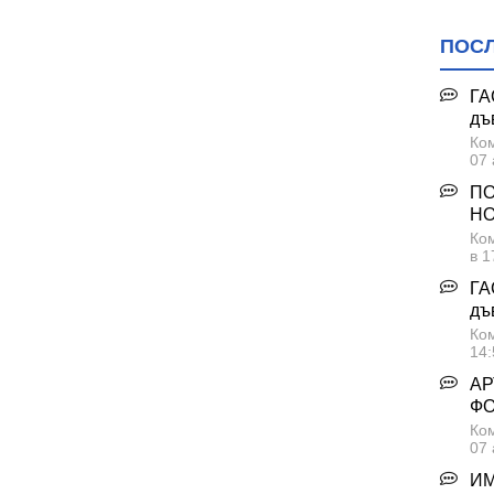
ПОС
ГА
дъ
Ком
07 
ПО
НО
Ком
в 1
ГА
дъ
Ком
14:
АР
Ф
Ком
07 
ИМ