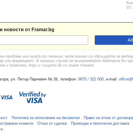
Ком
07 
и новости от Framar.bg
вен проблем или нужда от лечение, моля винаги се обръщайте за меди
ар или фармацевт. В никакъв случай не възприемайте дадената Ви чр
а и правилна, дори и същата да се окаже такава.
гора, ул. Петър Парчевич № 26, телефон:
0875 / 322 000
, e-mail:
office@
ност
Политика за използване на бисквитки
Право на отказ от договор
истрирани клиенти
Отказ от сделка
Промоции и безплатна доставка
та