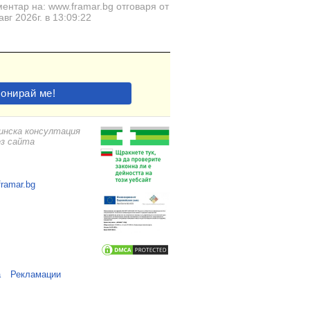
ентар на: www.framar.bg отговаря от
авг 2026г. в 13:09:22
цинска консултация
ез сайта
framar.bg
а
Рекламации