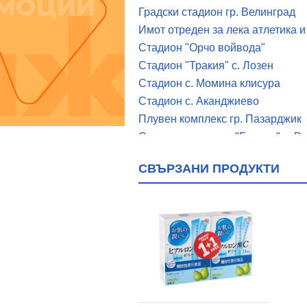
Градски стадион гр. Велинград
Имот отреден за лека атлетика 
Стадион "Орчо войвода"
Стадион "Тракия" с. Лозен
Стадион с. Момина клисура
Стадион с. Аканджиево
Плувен комплекс гр. Пазарджик
Спортен комплекс "Балкан" с. В
Спортен комплекс "Локомотив"
СВЪРЗАНИ ПРОДУКТИ
Високопланински спортен компл
Работнически спортен комплекс
Спортен комплекс "Георги Бенко
Спортен комплекс "Хебър"
Колодрум "Остров "Свобода", гр
Спортна зала "Локомотив"
3ала за спортни игри към ВСК "
Зала за борба към ВСК "Белмеке