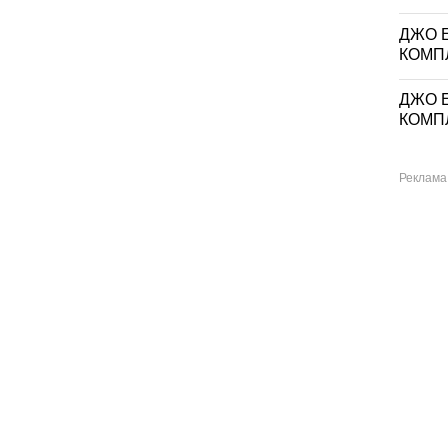
ДЖО Е
КОМП
ДЖО Е
КОМП