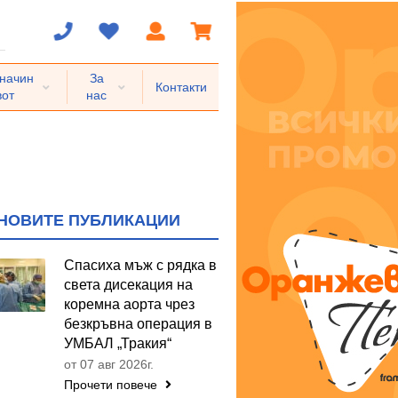
 начин
За
Контакти
вот
нас
НОВИТЕ ПУБЛИКАЦИИ
Спасиха мъж с рядка в
света дисекация на
коремна аорта чрез
безкръвна операция в
УМБАЛ „Тракия“
от 07 авг 2026г.
Прочети повече