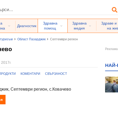
на
Здравна
Здравна
Здраве и
Диагностик
ека
помощ
медия
на жи
 туризъм
Област Пазарджик
Септември регион
чево
 2017г.
НАЙ-
ПРОДУКТИ
КОМЕНТАРИ
СВЪРЗАНОСТ
жик, Септември регион, с.Ковачево
ия