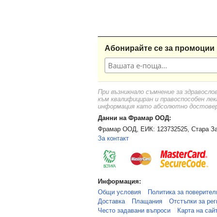
Абонирайте се за промоции 
При възникнало съмнение за здравосло
към квалифициран и правоспособен лек
информация като абсолютно достоверн
Данни на Фрамар ООД:
Фрамар ООД, ЕИК: 123732525, Стара За
За контакт
Информация:
Общи условия
Политика за поверител
Доставка
Плащания
Отстъпки за рег
Често задавани въпроси
Карта на сай