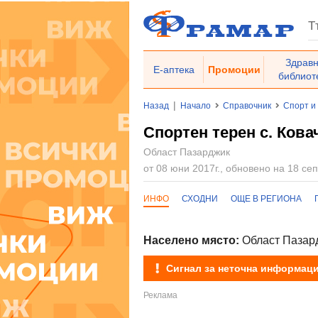
Здрав
Е-аптека
Промоции
библиот
|
Назад
Начало
Справочник
Спорт и
Спортен терен с. Кова
Област Пазарджик
от 08 юни 2017г., обновено на 18 сеп
ИНФО
СХОДНИ
ОЩЕ В РЕГИОНА
Населено място:
Област Пазард
Сигнал за неточна информац