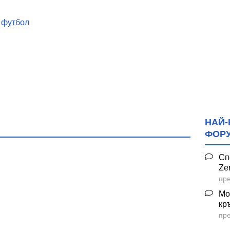
и футбол
арвара
НАЙ-
екс "Белмекен"
ФОР
вски"
Сп
Ze
пре
. Пазарджик
Мо
кр
Белмекен"
пре
н"