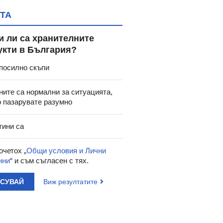
ТА
и ли са хранителните
укти в България?
посилно скъпи
ните са нормални за ситуацията,
о пазарувате разумно
тини са
очетох „
Общи условия и Лични
нни
“ и съм съгласен с тях.
АСУВАЙ
Виж резултатите