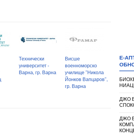
Е-АП
Технически
Висше
ОБН
университет -
военноморско
т
Варна, гр. Варна
училище "Никола
ц
Йонков Вапцаров",
БИОХ
НИАЦИ
гр. Варна
ДЖО 
СПОКО
ДЖО Е
КОМП
КОНЦ