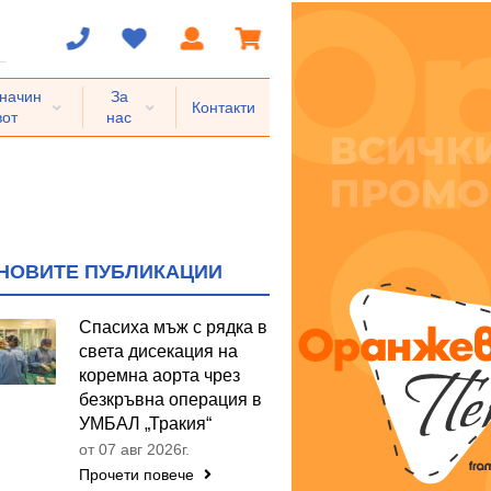
 начин
За
Контакти
вот
нас
НОВИТЕ ПУБЛИКАЦИИ
Спасиха мъж с рядка в
света дисекация на
коремна аорта чрез
безкръвна операция в
УМБАЛ „Тракия“
от 07 авг 2026г.
Прочети повече