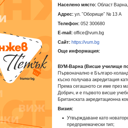
Населено място:
Област Варна,
Адрес:
ул. "Оборище" № 13 A
Телефон:
052 300680
E-mail:
office@vum.bg
Сайт:
https://vum.bg
Още информация:
ВУМ-Варна (Висше училище п
Първоначално е Българо-холандс
късно получава акредитация ка
Према сегашното си име през ма
Добрич, и е първото висше учеб
Британската акредитационна ко
Визия:
Утвърждаване като новатор
предприемачески тип;