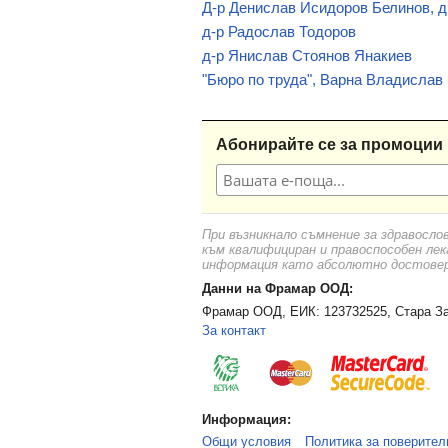
Д-р Денислав Исидоров Белинов, д
д-р Радослав Тодоров
д-р Янислав Стоянов Янакиев
"Бюро по труда", Варна Владислав
Абонирайте се за промоции 
При възникнало съмнение за здравосло
към квалифициран и правоспособен лек
информация като абсолютно достоверн
Данни на Фрамар ООД:
Фрамар ООД, ЕИК: 123732525, Стара За
За контакт
Информация:
Общи условия
Политика за поверител