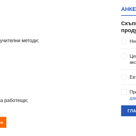
АНКЕ
Скъп
прод
учителни методи;
Не
Це
ак
Ев
Пр
да
за работещи;
ГЛ
ия