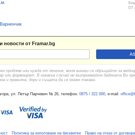
.м.
Ком
07 
 Варненчик
и новости от Framar.bg
вен проблем или нужда от лечение, моля винаги се обръщайте за меди
ар или фармацевт. В никакъв случай не възприемайте дадената Ви чр
а и правилна, дори и същата да се окаже такава.
гора, ул. Петър Парчевич № 26, телефон:
0875 / 322 000
, e-mail:
office@
ност
Политика за използване на бисквитки
Право на отказ от договор