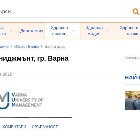
на
Здравна
Здравна
Здраве и
Диагностик
ека
помощ
медия
на жи
вание
Област Варна
Варна град
иджмънт, гр. Варна
 2018г.
НАЙ-
КОМЕНТАРИ
СВЪРЗАНОСТ