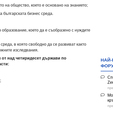
о на общество, което е основано на знанието;
а българската бизнес среда.
 образование, което да е съобразено с нуждите
среда, в която свободно да се развиват както
ложните изследвания.
 от над четиридесет държави по
НАЙ-
асти:
ФОР
Сп
;
Ze
пре
Мо
кр
пре