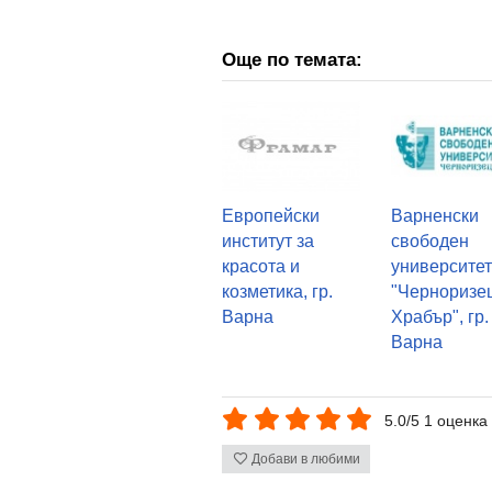
Още по темата:
Европейски
Варненски
институт за
свободен
красота и
университе
козметика, гр.
"Черноризе
Варна
Храбър", гр.
Варна
5.0/5 1 оценка
Добави в любими