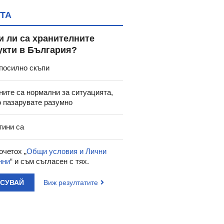
ТА
и ли са хранителните
укти в България?
посилно скъпи
ните са нормални за ситуацията,
о пазарувате разумно
тини са
очетох „
Общи условия и Лични
нни
“ и съм съгласен с тях.
АСУВАЙ
Виж резултатите