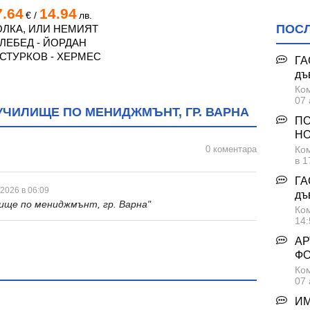
7.64
14.94
€
/
лв.
ПОС
ОЛКА, ИЛИ НЕМИЯТ
ЛЕБЕД - ЙОРДАН
СТУРКОВ - ХЕРМЕС
ГА
дъ
Ком
07 
ЧИЛИЩЕ ПО МЕНИДЖМЪНТ, ГР. ВАРНА
ПО
НО
Ком
0 коментара
в 1
ГА
 2026 в 06:09
дъ
ище по мениджмънт, гр. Варна"
Ком
14:
АР
Ф
Ком
07 
ИМ