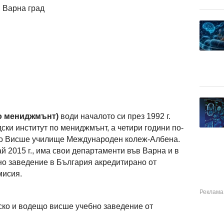
 Варна град
о мениджмънт)
води началото си през 1992 г.
ки институт по мениджмънт, а четири години по-
то Висше училище Международен колеж-Албена.
й 2015 г., има свои департаменти във Варна и в
но заведение в България акредитирано от
мисия.
ско и водещо висше учебно заведение от