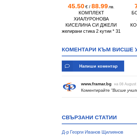
45.50
88.99
€
/
лв.
КОМПЛЕКТ
Б
ХИАЛУРОНОВА
КИСЕЛИНА СИ ДЖЕЛИ
КО
желирани стика 2 кутии * 31
КОМЕНТАРИ КЪМ ВИСШЕ У
Напиши коментар
www.framar.bg
на 08 August
Коментирайте
"Висше учил
СВЪРЗАНИ СТАТИИ
Д-р Георги Иванов Щилиянов