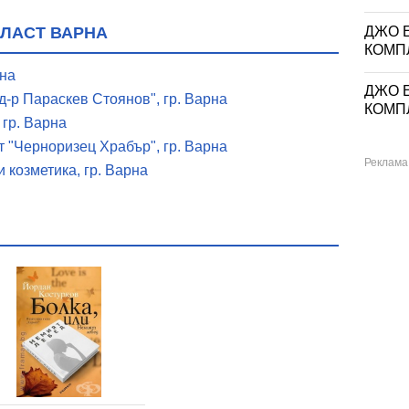
ДЖО Е
БЛАСТ ВАРНА
КОМП
рна
ДЖО Е
-р Параскев Стоянов", гр. Варна
КОМП
 гр. Варна
 "Черноризец Храбър", гр. Варна
и козметика, гр. Варна