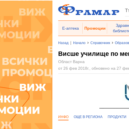
Здрав
Е-аптека
Промоции
библиот
|
Назад
Начало
Справочник
Образо
Висше училище по мен
Област Варна
от 26 фев 2018г., обновено на 27 фев
ИНФО
ОЩЕ В РЕГИОНА
ПРОДУКТИ