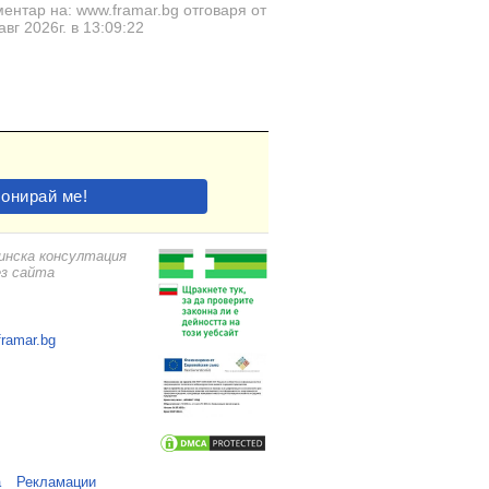
ентар на: www.framar.bg отговаря от
авг 2026г. в 13:09:22
цинска консултация
ез сайта
framar.bg
а
Рекламации