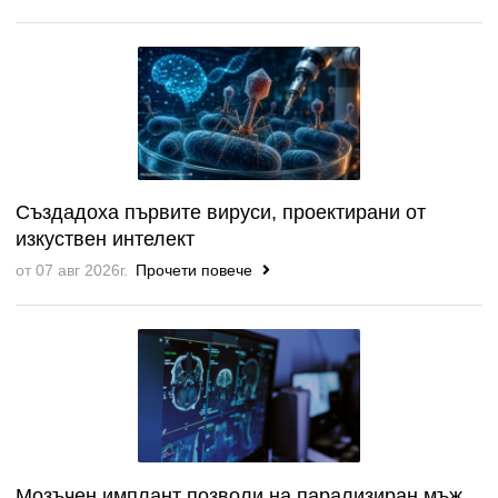
Създадоха първите вируси, проектирани от
изкуствен интелект
от 07 авг 2026г.
Прочети повече
Мозъчен имплант позволи на парализиран мъж