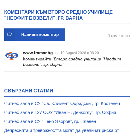
* 31
КОМЕНТАРИ КЪМ ВТОРО СРЕДНО УЧИЛИЩЕ
"НЕОФИТ БОЗВЕЛИ", ГР. ВАРНА
Напиши коментар
0 коментара
www.framar.bg
на 10 August 2026 в 08:20
Коментирайте
"Второ средно училище "Неофит
Бозвели", гр. Варна"
СВЪРЗАНИ СТАТИИ
Фитнес зала в СУ "Св. Климент Охридски", гр. Костенец
Фитнес зала в 127 СОУ "Иван Н. Денкоглу", гр. София
Фитнес зала в СУ "Пейо Яворов", гр. Плевен
Депресията и тревожността могат да увеличат риска от