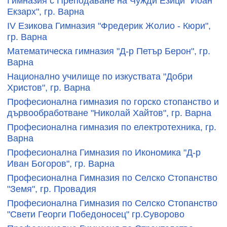
Гимназия с Преподаване на Чужди Езици "Йоан
Екзарх", гр. Варна
ІV Езикова Гимназия "Фредерик Жолио - Кюри",
гр. Варна
Математическа гимназия "Д-р Петър Берон", гр.
Варна
Национално училище по изкуствата "Добри
Христов", гр. Варна
Професионална гимназия по горско стопанство и
дървообработване "Николай Хайтов", гр. Варна
Професионална гимназия по електротехника, гр.
Варна
Професионална Гимназия по Икономика "Д-р
Иван Богоров", гр. Варна
Професионална Гимназия по Селско Стопанство
"Земя", гр. Провадия
Професионална Гимназия по Селско Стопанство
"Свети Георги Победоносец" гр.Суворово