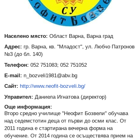
Населено място:
Област Варна, Варна град
Адрес:
гр. Варна, кв. "Младост", ул. Любчо Патронов
№3 (до бл. 140)
Телефон:
052 751083; 052 751052
E-mail:
n_bozveli1981@abv.bg
Сайт:
http://www.neofit-bozveli.bg/
Управител:
Даниела Игнатова (директор)
Още информация:
Второ средно училище "Неофит Бозвели" обучава
над седемстотин деца от първи до осми клас. От
2011 година е стартирана вечерна форма на
обучение. От 2014 година се осъществява прием на