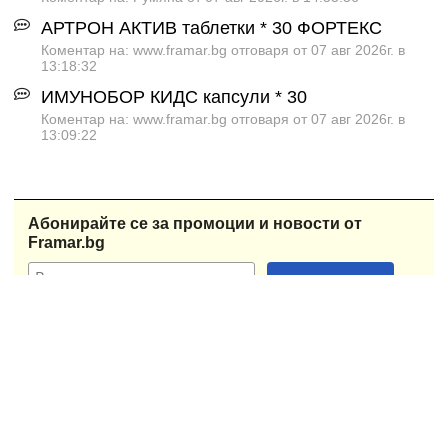
АРТРОН АКТИВ таблетки * 30 ФОРТЕКС
Коментар на: www.framar.bg отговаря от 07 авг 2026г. в
13:18:32
ИМУНОБОР КИДС капсули * 30
Коментар на: www.framar.bg отговаря от 07 авг 2026г. в
13:09:22
Абонирайте се за промоции и новости от
Framar.bg
При възникнало съмнение за здравословен проблем или
нужда от лечение, моля винаги се обръщайте за
медицинска консултация към квалифициран и
правоспособен лекар или фармацевт. В никакъв случай не
възприемайте дадената Ви чрез сайта информация като
абсолютно достоверна и правилна, дори и същата да се