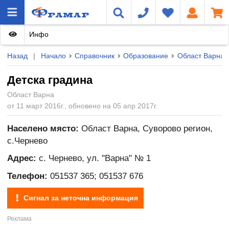
Инфо
Назад
|
Начало
Справочник
Образование
Област Варна
Детска градина
Област Варна
от 11 март 2016г., обновено на 05 апр 2017г.
Населено място:
Област Варна, Суворово регион,
с.Чернево
Адрес:
с. Чернево, ул. "Варна" № 1
Телефон:
051537 365; 051537 676
Сигнал за неточна информация