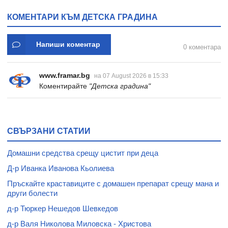
* 31
КОМЕНТАРИ КЪМ ДЕТСКА ГРАДИНА
Напиши коментар
0 коментара
www.framar.bg
на 07 August 2026 в 15:33
Коментирайте
"Детска градина"
СВЪРЗАНИ СТАТИИ
Домашни средства срещу цистит при деца
Д-р Иванка Иванова Кьолиева
Пръскайте краставиците с домашен препарат срещу мана и
други болести
д-р Тюркер Нешедов Шевкедов
д-р Валя Николова Миловска - Христова