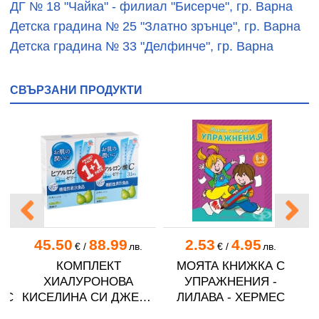
ДГ № 18 "Чайка" - филиал "Бисерче", гр. Варна
Детска градина № 25 "Златно зрънце", гр. Варна
Детска градина № 33 "Делфинче", гр. Варна
СВЪРЗАНИ ПРОДУКТИ
45.50
88.99
2.53
4.95
€
/
лв.
€
/
лв.
КОМПЛЕКТ
МОЯТА КНИЖКА С
ХИАЛУРОНОВА
УПРАЖНЕНИЯ -
ЕС
КИСЕЛИНА СИ ДЖЕЛИ
ЛИЛАВА - ХЕРМЕС
желирани стика 2 кутии