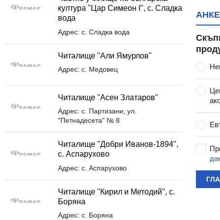
култура "Цар Симеон I", с. Сладка
АНКЕ
вода
Адрес: с. Сладка вода
Скъп
прод
Читалище "Али Ямурлов"
Не
Адрес: с. Медовец
Це
Читалище "Асен Златаров"
ак
Адрес: с. Партизани, ул.
"Петнадесета" № 8
Ев
Читалище "Добри Иванов-1894",
Пр
с. Аспарухово
да
Адрес: с. Аспарухово
ГЛ
Читалище "Кирил и Методий", с.
Боряна
Адрес: с. Боряна