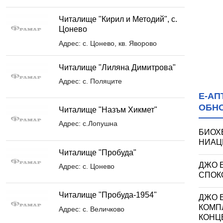
Читалище "Кирил и Методий", с.
Цонево
Адрес: с. Цонево, кв. Яворово
Читалище "Лиляна Димитрова"
Адрес: с. Поляците
Е-АП
ОБН
Читалище "Назъм Хикмет"
Адрес: с.Лопушна
БИОХ
НИАЦИ
Читалище "Пробуда"
ДЖО 
Адрес: с. Цонево
СПОКО
Читалище "Пробуда-1954"
ДЖО Е
КОМП
Адрес: с. Величково
КОНЦ