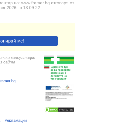
ентар на: www.framar.bg отговаря от
авг 2026г. в 13:09:22
цинска консултация
ез сайта
framar.bg
а
Рекламации