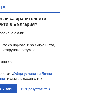
ТА
и ли са хранителните
укти в България?
посилно скъпи
ните са нормални за ситуацията,
о пазарувате разумно
тини са
очетох „
Общи условия и Лични
нни
“ и съм съгласен с тях.
АСУВАЙ
Виж резултатите