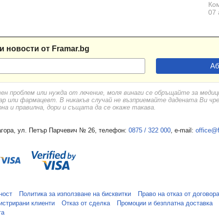
Ком
07 
и новости от Framar.bg
вен проблем или нужда от лечение, моля винаги се обръщайте за меди
ар или фармацевт. В никакъв случай не възприемайте дадената Ви чр
а и правилна, дори и същата да се окаже такава.
гора, ул. Петър Парчевич № 26, телефон:
0875 / 322 000
, e-mail:
office@
ност
Политика за използване на бисквитки
Право на отказ от договор
истрирани клиенти
Отказ от сделка
Промоции и безплатна доставка
та