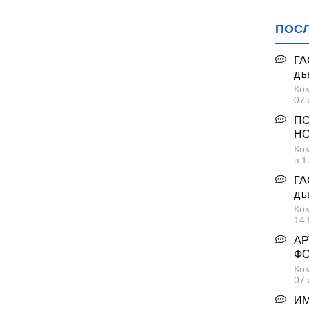
ПОС
ГА
дъ
Ком
07 
ПО
НО
Ком
в 1
ГА
дъ
Ком
14:
АР
Ф
Ком
07 
ИМ