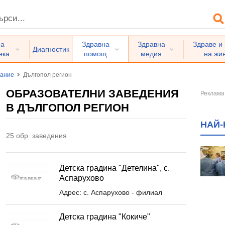
на
Здравна
Здравна
Здраве и
Диагностик
ека
помощ
медия
на жи
вание
Дългопол регион
ОБРАЗОВАТЕЛНИ ЗАВЕДЕНИЯ
В ДЪЛГОПОЛ РЕГИОН
НАЙ-
25 обр. заведения
Детска градина "Детелина", с.
Аспарухово
Адрес: с. Аспарухово - филиал
Детска градина "Кокиче"