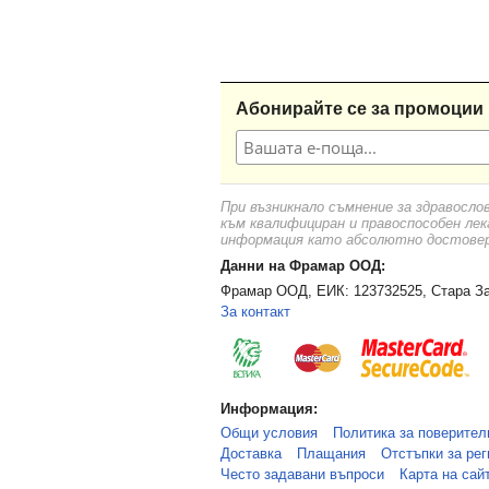
Абонирайте се за промоции 
При възникнало съмнение за здравосло
към квалифициран и правоспособен лек
информация като абсолютно достоверн
Данни на Фрамар ООД:
Фрамар ООД, ЕИК: 123732525, Стара За
За контакт
Информация:
Общи условия
Политика за поверител
Доставка
Плащания
Отстъпки за рег
Често задавани въпроси
Карта на сай