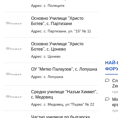
Адрес: с. Поляците
Основно Училище "Христо
Ботев", с. Партизани
Адрес: с. Партизани, ул. "15" № 11
Основно Училище "Христо
Ботев", с. Цонево
Адрес: с. Цонево
НАЙ-
ФОР
ОУ "Митко Палаузов", с. Лопушна
Адрес: с. Лопушна
Сп
Ze
Средно училище "Назъм Хикмет",
пре
с. Медовец
Мо
Адрес: с. Медовец, ул."Първа" № 22
кр
пре
Частно училище по българска