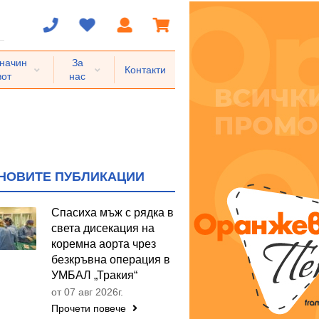
 начин
За
Контакти
вот
нас
НОВИТЕ ПУБЛИКАЦИИ
Спасиха мъж с рядка в
света дисекация на
коремна аорта чрез
безкръвна операция в
УМБАЛ „Тракия“
от 07 авг 2026г.
Прочети повече