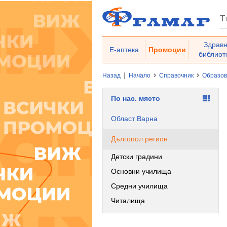
Здрав
Е-аптека
Промоции
библиот
|
Назад
Начало
Справочник
Образо
По нас. място
Област Варна
Дългопол регион
Детски градини
Основни училища
Средни училища
Читалища