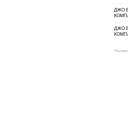
ДЖО Е
КОМП
ДЖО Е
КОМП
Дългопол
спарухово
зворско
адово
раброво
, с. Въглен (филиал на ДГ "Детелина", с.
Езерово
тефан Караджа, обл. Варна
ервенци