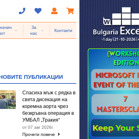
 начин
За
Контакти
вот
нас
НОВИТЕ ПУБЛИКАЦИИ
Спасиха мъж с рядка в
света дисекация на
коремна аорта чрез
безкръвна операция в
УМБАЛ „Тракия“
от 07 авг 2026г.
Прочети повече