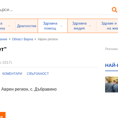
на
Здравна
Здравна
Здраве и
Диагностик
ека
помощ
медия
на жи
вание
Област Варна
Аврен регион
ет"
р 2017г.
НАЙ-
КОМЕНТАРИ
СВЪРЗАНОСТ
 Аврен регион, с. Дъбравино
ия