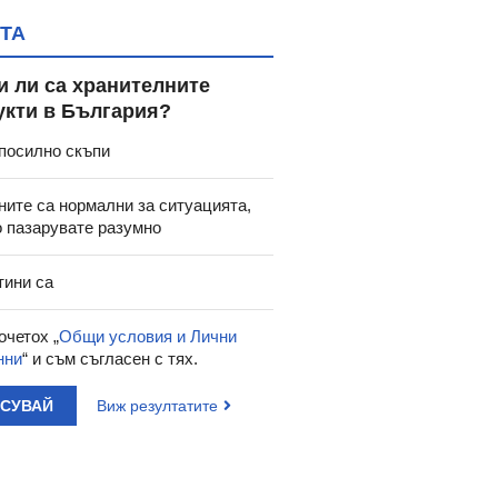
ТА
и ли са хранителните
укти в България?
53
4.95
2.53
4.95
2.53
€
/
лв.
€
/
лв.
посилно скъпи
ЯТА КНИЖКА С
МОЯТА КНИЖКА С
МОЯТА
НЕНИЯ - СИНЯ -
УПРАЖНЕНИЯ - ЛИЛАВА -
УПРАЖНЕН
ните са нормални за ситуацията,
ХЕРМЕС
ХЕРМЕС
Х
о пазарувате разумно
тини са
очетох „
Общи условия и Лични
нни
“ и съм съгласен с тях.
АСУВАЙ
Виж резултатите