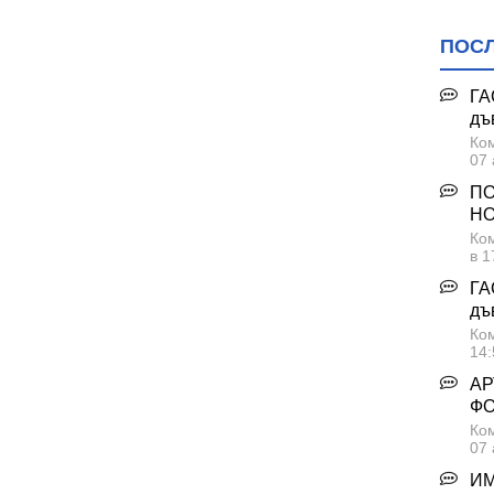
ПОС
евня
ГА
ългопол
дъ
Ком
07 
 Есеница, обл. Варна
ПО
 гр. Белослав
НО
Ком
в 1
ГА
ова"
дъ
Ком
, с. Градинарово
14:
Долни чифлик
АР
с. Близнаци
Ф
 Генерал Киселово, обл. Варна
Ком
07 
ИМ
. Девня