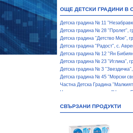
ОЩЕ ДЕТСКИ ГРАДИНИ В 
Детска градина № 11 "Незабравка
Детска градина № 28 "Пролет", г
Детска градина "Детство Мое", г
Детска градина "Радост", с. Авре
Детска градина № 12 "Ян Бибиян"
Детска градина № 23 "Иглика", г
Детска градина № 3 "Звездичка",
Детска градина № 45 "Морски свя
Частна Детска Градина "Малкият
Частна детска градина "Цветни П
Частна детска ясла и градина "М
СВЪРЗАНИ ПРОДУКТИ
Частна детска ясла и градина "Ч
Частна полудневна детска градин
Детска градина "Мир", с. Игнати
Детска градина "Първи Юни", гр