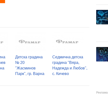
ина
Детска градина
Седмична детска
чев
№ 20
градина "Вяра,
рна
"Жасминов
Надежда и Любов",
Парк", гр. Варна
с. Кичево