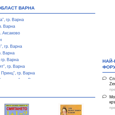
ОБЛАСТ ВАРНА
", гр. Варна
р. Варна
р. Аксаково
н
, гр. Варна
р. Варна
 гр. Варна
НАЙ-
т", гр. Варна
ФОР
 Принц", гр. Варна
Сп
есъчинки", гр. Варна
Ze
амина къща", гр. Варна
пре
ебурашка", гр. Варна
Мо
а "Зорница", гр. Варна
кр
ево
пре
. Белослав