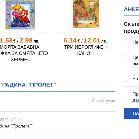
о", гр. Белослав
АНКЕ
е", гр. Варна
Скъп
Варна
прод
р. Варна
1.53
2.99
6.14
12.01
2.
€
/
лв.
€
/
лв.
Не
гр. Варна
МОЯТА ЗАБАВНА
ТРИ ЙЕРОГЛИФЕН
МО
ЖКА ЗА СМЯТАНЕТО
КАНОН
УПРАЖ
. Варна
Це
- ХЕРМЕС
тство", гр. Варна
ак
 Варна
лина", гр. Варна
Ев
ГРАДИНА "ПРОЛЕТ"
 гр. Варна
Пр
гр. Варна
да
0 коментара
р. Варна
 гр. Варна
ГЛ
", гр. Варна
 2026 в 02:41
дина "Пролет""
ост", гр. Варна
к", с. Тополи