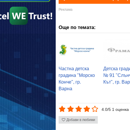
Още по темата:
Частна детска
Детска град
градина "Морско
№ 91 "Слън
Конче", гр.
Кът", гр. Ва
Варна
4.0/5 1 оценка
Добави в любими