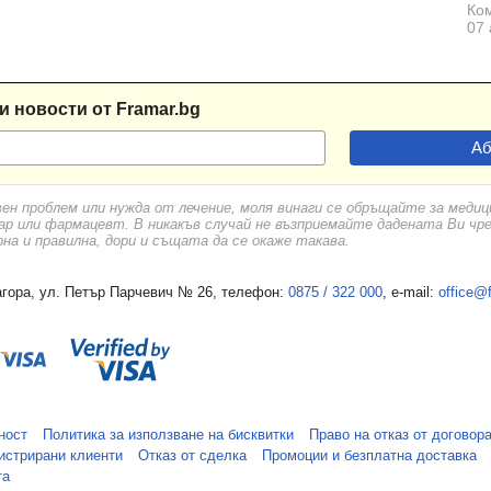
Ком
елник
07 
овадия
и новости от Framar.bg
ница
вен проблем или нужда от лечение, моля винаги се обръщайте за меди
ар или фармацевт. В никакъв случай не възприемайте дадената Ви чр
а и правилна, дори и същата да се окаже такава.
. Константиново
гора, ул. Петър Парчевич № 26, телефон:
0875 / 322 000
, e-mail:
office@
астир
Любен Каравелово
 Провадия
ност
Политика за използване на бисквитки
Право на отказ от договор
истрирани клиенти
Отказ от сделка
Промоции и безплатна доставка
во"
та