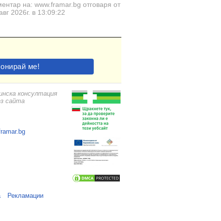
ентар на: www.framar.bg отговаря от
авг 2026г. в 13:09:22
цинска консултация
ез сайта
framar.bg
а
Рекламации