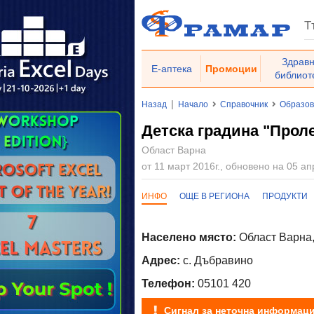
Здрав
Е-аптека
Промоции
библиот
|
Назад
Начало
Справочник
Образо
Детска градина "Прол
Област Варна
от 11 март 2016г., обновено на 05 ап
ИНФО
ОЩЕ В РЕГИОНА
ПРОДУКТИ
Населено място:
Област Варна,
Адрес:
с. Дъбравино
Телефон:
05101 420
Сигнал за неточна информац