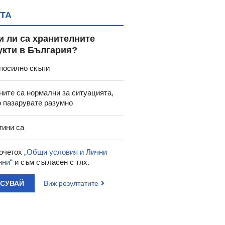
ТА
и ли са хранителните
укти в България?
посилно скъпи
ните са нормални за ситуацията,
о пазарувате разумно
тини са
очетох „
Общи условия и Лични
нни
“ и съм съгласен с тях.
60
9.00
45.50
88.99
6.60
€
/
лв.
€
/
лв.
€
АСУВАЙ
Виж резултатите
ТИКИ И ПЛАНЕТИ:
КОМПЛЕКТ
АДАП
АШИЯТ ДОМ -
ХИАЛУРОНОВА
ДЕТСКАТ
ЕВАТА СИСТЕМА -
КИСЕЛИНА СИ ДЖЕЛИ
ЦВЕТЕЛИН
ЕГМОНТ
желирани стика 2 кутии * 31