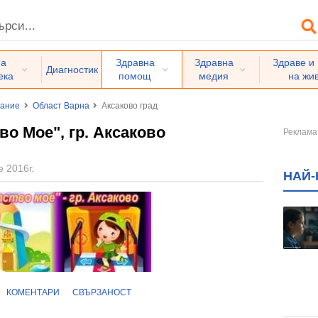
на
Здравна
Здравна
Здраве и
Диагностик
ека
помощ
медия
на жи
вание
Област Варна
Аксаково град
во Мое", гр. Аксаково
е 2016г.
НАЙ-
КОМЕНТАРИ
СВЪРЗАНОСТ