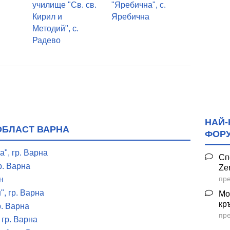
училище "Св. св.
"Яребична", с.
Кирил и
Яребична
Методий", с.
Радево
НАЙ-
ОБЛАСТ ВАРНА
ФОР
", гр. Варна
Сп
р. Варна
Ze
пре
н
, гр. Варна
Мо
кр
р. Варна
пре
 гр. Варна