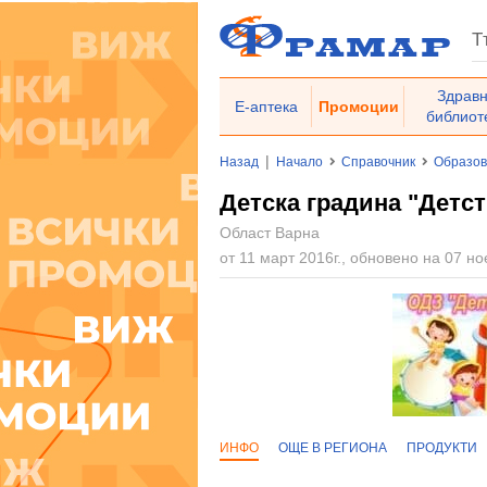
Здрав
Е-аптека
Промоции
библиот
|
Назад
Начало
Справочник
Образо
Детска градина "Детст
Област Варна
от 11 март 2016г., обновено на 07 но
ИНФО
ОЩЕ В РЕГИОНА
ПРОДУКТИ