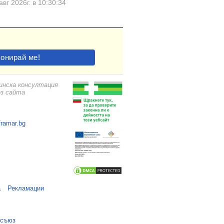
авг 2026г. в 10:30:34
цинска консултация
ез сайта
framar.bg
а
Рекламации
 съюз