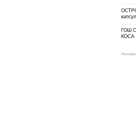
с. Звездица
ОСТР
р. Варна
капсул
ин", гр. Варна
в", гр. Варна
ГОШ 
КОСА 
със специални групи), гр. Варна
о", с. Бенковски
Дългопол
спарухово
зворско
адово
раброво