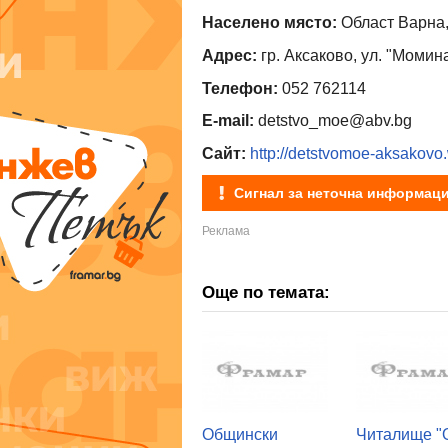
Населено място:
Област Варна,
Адрес:
гр. Аксаково, ул. "Момин
Телефон:
052 762114
E-mail:
detstvo_moe@abv.bg
Сайт:
http://detstvomoe-aksakov
Сигнал за неточна информац
Още по темата:
Общински
Читалище "