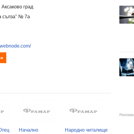
 Аксаково град
а сълза" № 7а
o.webnode.com/
ия
Отец
Начално
Народно читалище