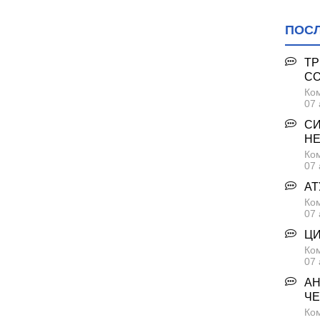
, с. Въглен (филиал на ДГ "Детелина", с.
ПОС
Езерово
ТР
С
тефан Караджа, обл. Варна
Ком
ервенци
07 
СИ
Н
Ком
07 
АТ
евня
Ком
ългопол
07 
ЦИ
 Есеница, обл. Варна
Ком
07 
 гр. Белослав
АН
ЧЕ
Ком