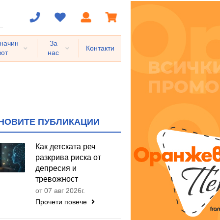
 начин
За
Контакти
вот
нас
НОВИТЕ ПУБЛИКАЦИИ
Как детската реч
разкрива риска от
депресия и
тревожност
от 07 авг 2026г.
Прочети повече