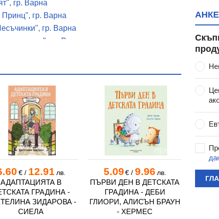
т", гр. Варна
АНКЕ
 Принц", гр. Варна
есъчинки", гр. Варна
Скъп
амина къща", гр. Варна
прод
ебурашка", гр. Варна
а "Зорница", гр. Варна
Не
ево
Це
. Белослав
ак
о", гр. Белослав
Ев
е", гр. Варна
Варна
Пр
р. Варна
да
гр. Варна
6.60
12.91
5.09
9.96
4.
€
/
лв.
€
/
лв.
ГЛ
. Варна
АДАПТАЦИЯТА В
ПЪРВИ ДЕН В ДЕТСКАТА
ГАЛАК
ЕТСКАТА ГРАДИНА -
ГРАДИНА - ДЕБИ
Н
тство", гр. Варна
ТЕЛИНА ЗИДАРОВА -
ГЛИОРИ, АЛИСЪН БРАУН
СЛЪНЧ
 Варна
СИЕЛА
- ХЕРМЕС
лина", гр. Варна