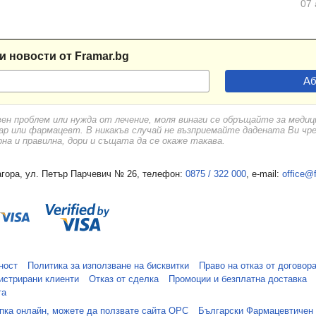
07 
ова"
, с. Градинарово
Долни чифлик
и новости от Framar.bg
с. Близнаци
 Генерал Киселово, обл. Варна
вен проблем или нужда от лечение, моля винаги се обръщайте за меди
. Девня
ар или фармацевт. В никакъв случай не възприемайте дадената Ви чр
а и правилна, дори и същата да се окаже такава.
елник
гора, ул. Петър Парчевич № 26, телефон:
0875 / 322 000
, e-mail:
office@
овадия
ница
ност
Политика за използване на бисквитки
Право на отказ от договор
истрирани клиенти
Отказ от сделка
Промоции и безплатна доставка
та
упка онлайн, можете да ползвате сайта ОРС
Български Фармацевтичен
. Константиново