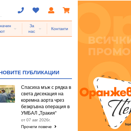
 начин
За
Контакти
вот
нас
НОВИТЕ ПУБЛИКАЦИИ
Спасиха мъж с рядка в
света дисекация на
коремна аорта чрез
безкръвна операция в
УМБАЛ „Тракия“
от 07 авг 2026г.
Прочети повече