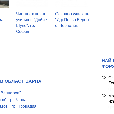
Частно основно
Основно училище
ван
училище "Дойче
"Д-р Петър Берон",
Шуле", гр.
с. Чернолик
София
НАЙ-
ФОР
Сп
В ОБЛАСТ ВАРНА
Ze
пре
 Вапцаров"
Мо
в", гр. Варна
кр
зов", гр. Провадия
пре