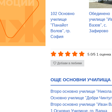
102 Основно
Обединено
училище
училище "И
"Панайот
Вазов", с.
Волов", гр.
Зафирово
София
5.0/5 1 оценка
Добави в любими
ОЩЕ ОСНОВНИ УЧИЛИЩА 
Второ основно училище "Никола
Основно училище "Добри Чинтуло
Второ основно училище "Иван Ва
1 Основно Училище, гр. Варна