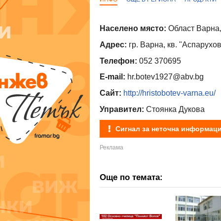
Населено място:
Област Варна,
Адрес:
гр. Варна, кв. "Аспарухов
Телефон:
052 370695
E-mail:
hr.botev1927@abv.bg
Сайт:
http://hristobotev-varna.eu/
Управител:
Стоянка Дукова
Сигнал за неточна информац
Още по темата: