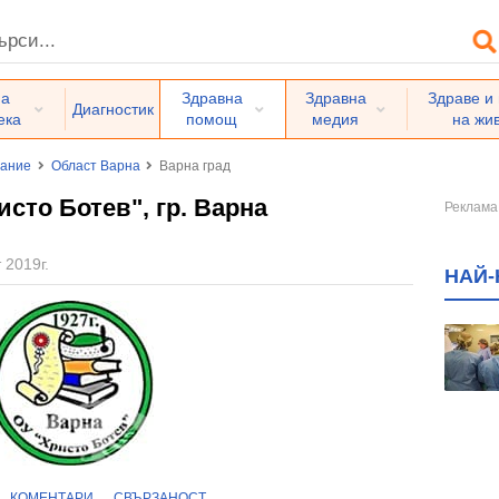
на
Здравна
Здравна
Здраве и
Диагностик
ека
помощ
медия
на жи
вание
Област Варна
Варна град
сто Ботев", гр. Варна
 2019г.
НАЙ-
КОМЕНТАРИ
СВЪРЗАНОСТ