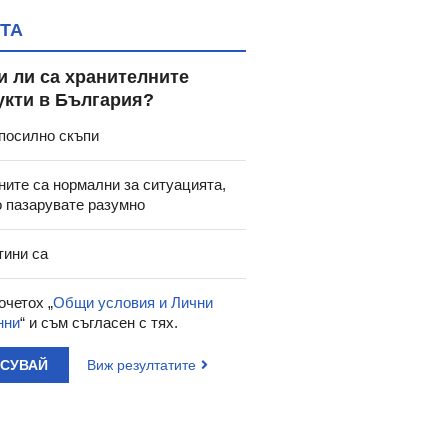
ТА
и ли са хранителните
укти в България?
посилно скъпи
ните са нормални за ситуацията,
о пазарувате разумно
тини са
очетох „
Общи условия и Лични
нни
“ и съм съгласен с тях.
АСУВАЙ
Виж резултатите