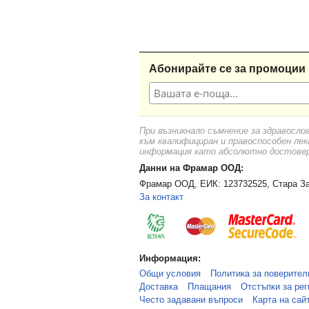
Абонирайте се за промоции 
При възникнало съмнение за здравосло
към квалифициран и правоспособен лек
информация като абсолютно достоверн
Данни на Фрамар ООД:
Фрамар ООД, ЕИК: 123732525, Стара За
За контакт
Информация:
Общи условия
Политика за поверител
Доставка
Плащания
Отстъпки за рег
Често задавани въпроси
Карта на сай