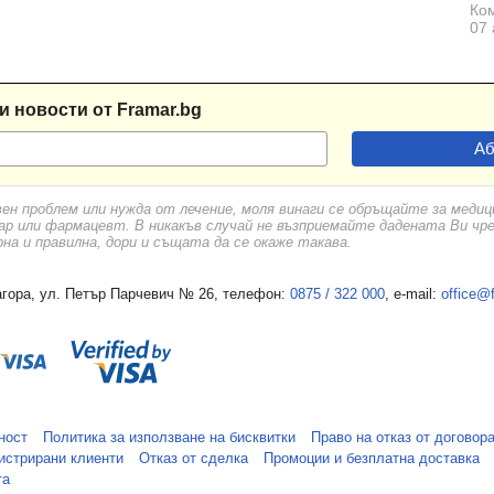
Ком
07 
и новости от Framar.bg
вен проблем или нужда от лечение, моля винаги се обръщайте за меди
ар или фармацевт. В никакъв случай не възприемайте дадената Ви чр
а и правилна, дори и същата да се окаже такава.
гора, ул. Петър Парчевич № 26, телефон:
0875 / 322 000
, e-mail:
office@
ност
Политика за използване на бисквитки
Право на отказ от договор
истрирани клиенти
Отказ от сделка
Промоции и безплатна доставка
та