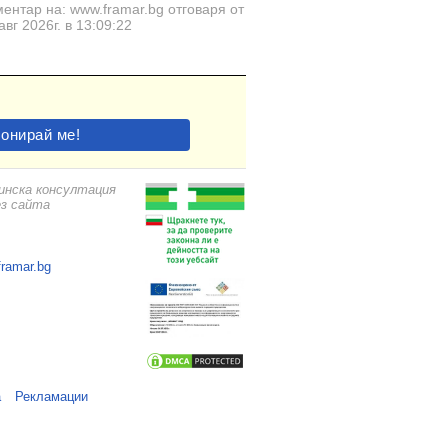
ентар на: www.framar.bg отговаря от
авг 2026г. в 13:09:22
цинска консултация
ез сайта
framar.bg
а
Рекламации