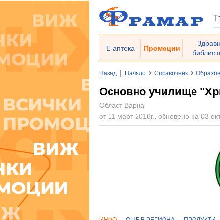
Здрав
Е-аптека
Промоции
библиот
|
Назад
Начало
Справочник
Образо
Основно училище "Хри
Област Варна
от 11 март 2016г., обновено на 03 окт
ИНФО
ОЩЕ В РЕГИОНА
ПРОДУКТИ