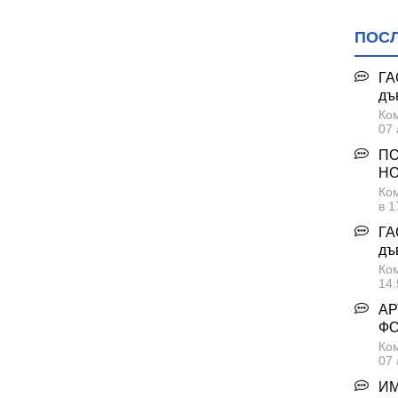
в", гр. Варна
гр. Варна
ПОС
", гр. Варна
рабаджиев", гр. Варна
ГА
 гр. Варна
дъ
Ком
лски", гр. Варна
07 
х Евтимий", гр. Варна
ПО
жа", гр. Варна
НО
енски", с.Тополи
Ком
в 1
, гр. Варна
ГА
дъ
Ком
14:
АР
Ф
Ком
07 
ИМ