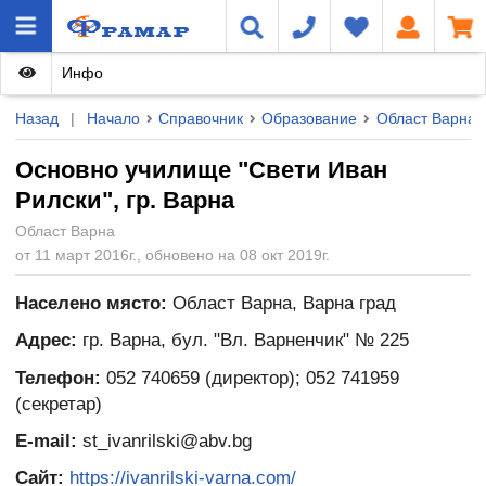
Инфо
Назад
|
Начало
Справочник
Образование
Област Варна
Основно училище "Свети Иван
Рилски", гр. Варна
Област Варна
от 11 март 2016г., обновено на 08 окт 2019г.
Населено място:
Област Варна, Варна град
Адрес:
гр. Варна, бул. "Вл. Варненчик" № 225
Телефон:
052 740659 (директор); 052 741959
(секретар)
E-mail:
st_ivanrilski@abv.bg
Сайт:
https://ivanrilski-varna.com/