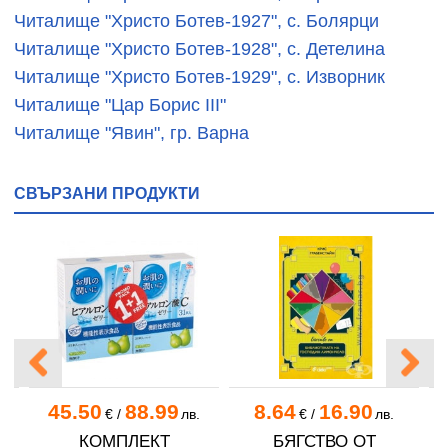
Читалище "Христо Ботев-1927", с. Болярци
Читалище "Христо Ботев-1928", с. Детелина
Читалище "Христо Ботев-1929", с. Изворник
Читалище "Цар Борис ІІІ"
Читалище "Явин", гр. Варна
СВЪРЗАНИ ПРОДУКТИ
45.50
88.99
8.64
16.90
.
€
/
лв.
€
/
лв.
А
КОМПЛЕКТ
БЯГСТВО ОТ