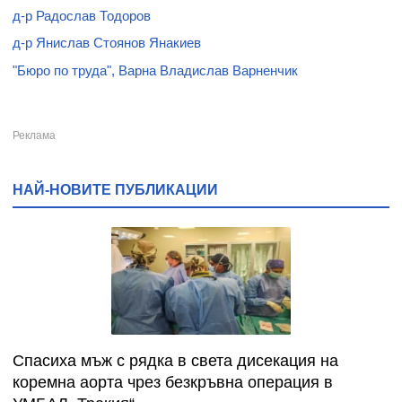
д-р Радослав Тодоров
д-р Янислав Стоянов Янакиев
"Бюро по труда", Варна Владислав Варненчик
НАЙ-НОВИТЕ ПУБЛИКАЦИИ
Спасиха мъж с рядка в света дисекация на
коремна аорта чрез безкръвна операция в