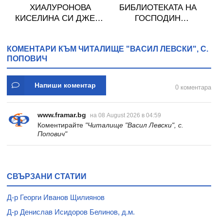
ХИАЛУРОНОВА
БИБЛИОТЕКАТА НА
З
КИСЕЛИНА СИ ДЖЕЛИ
ГОСПОДИН
желирани стика 2 кутии
ЛИМОНЧЕЛО - КРИС
* 31
ГРАБЕНСТАЙН -
КОМЕНТАРИ КЪМ ЧИТАЛИЩЕ "ВАСИЛ ЛЕВСКИ", С.
СИЕЛА
ПОПОВИЧ
Напиши коментар
0 коментара
www.framar.bg
на 08 August 2026 в 04:59
Коментирайте
"Читалище "Васил Левски", с.
Попович"
СВЪРЗАНИ СТАТИИ
Д-р Георги Иванов Щилиянов
Д-р Денислав Исидоров Белинов, д.м.