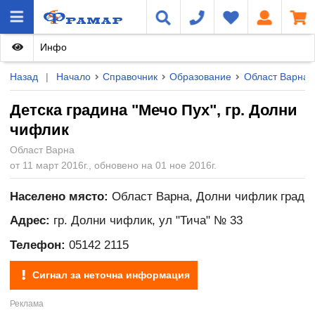
Инфо
Назад
|
Начало
Справочник
Образование
Област Варна
Детска градина "Мечо Пух", гр. Долни
чифлик
Област Варна
от 11 март 2016г., обновено на 01 ное 2016г.
Населено място:
Област Варна, Долни чифлик град
Адрес:
гр. Долни чифлик, ул "Тича" № 33
Телефон:
05142 2115
Сигнал за неточна информация