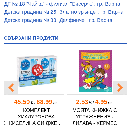
ДГ № 18 "Чайка" - филиал "Бисерче", гр. Варна
Детска градина № 25 "Златно зрънце", гр. Варна
Детска градина № 33 "Делфинче", гр. Варна
СВЪРЗАНИ ПРОДУКТИ
45.50
88.99
2.53
4.95
€
/
лв.
€
/
лв.
КОМПЛЕКТ
МОЯТА КНИЖКА С
ХИАЛУРОНОВА
УПРАЖНЕНИЯ -
ЕС
КИСЕЛИНА СИ ДЖЕЛИ
ЛИЛАВА - ХЕРМЕС
желирани стика 2 кутии