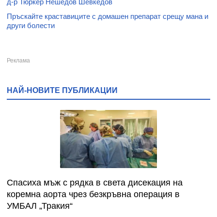
д-р Тюркер Нешедов Шевкедов
Пръскайте краставиците с домашен препарат срещу мана и
други болести
НАЙ-НОВИТЕ ПУБЛИКАЦИИ
Спасиха мъж с рядка в света дисекация на
коремна аорта чрез безкръвна операция в
УМБАЛ „Тракия“