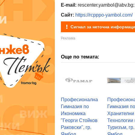
E-mail:
rescenter.yambol@abv.bg
Сайт:
https://rcpppo-yambol.com/
Сигнал за неточна информац
Още по темата:
Професионална
Професион
Гимназия по
Гимназия п
Икономика
Хранителни
"Георги Стойков
Технологии 
Раковски", гр.
Туризъм, гр.
Ямбол
Ямбол