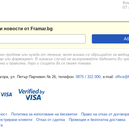
Ком
07 
и новости от Framar.bg
вен проблем или нужда от лечение, моля винаги се обръщайте за меди
ар или фармацевт. В никакъв случай не възприемайте дадената Ви чр
а и правилна, дори и същата да се окаже такава.
гора, ул. Петър Парчевич № 26, телефон:
0875 / 322 000
, e-mail:
office@
ност
Политика за използване на бисквитки
Право на отказ от договор
истрирани клиенти
Отказ от сделка
Промоции и безплатна доставка
та