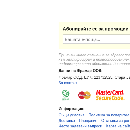
Абонирайте се за промоции 
При възникнало съмнение за здравосло
към квалифициран и правоспособен лек
информация като абсолютно достоверн
Данни на Фрамар ООД:
Фрамар ООД, ЕИК: 123732525, Стара За
За контакт
Информация:
Общи условия
Политика за поверител
Доставка
Плащания
Отстъпки за рег
Често задавани въпроси
Карта на сай