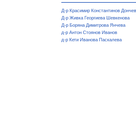
Д-р Красимир Константинов Донче
Д-р Живка Георгиева Шевкенова
Д-р Боряна Димитрова Янчева
д-р Антон Стоянов Иванов
д-р Кети Иванова Паскалева