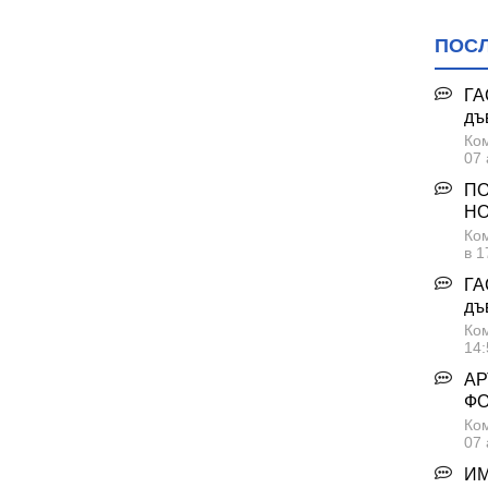
ПОС
ГА
дъ
Ком
07 
ПО
НО
Ком
в 1
ГА
дъ
Ком
14:
АР
Ф
Ком
07 
ИМ