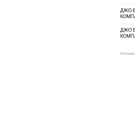
ДЖО Е
КОМП
ДЖО Е
КОМП