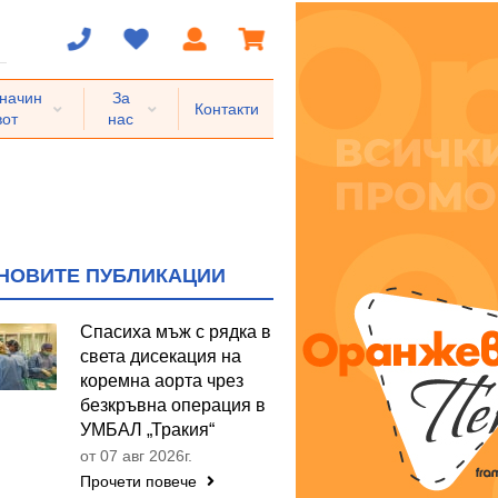
 начин
За
Контакти
вот
нас
НОВИТЕ ПУБЛИКАЦИИ
Спасиха мъж с рядка в
света дисекация на
коремна аорта чрез
безкръвна операция в
УМБАЛ „Тракия“
от 07 авг 2026г.
Прочети повече