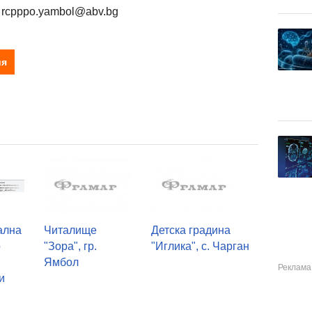
; rcpppo.yambol@abv.bg
ия
ална
Читалище
Детска градина
о
"Зора", гр.
"Иглика", с. Чарган
Ямбол
и