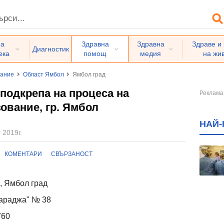
на
Здравна
Здравна
Здраве и
Диагностик
ека
помощ
медия
на жи
вание
Област Ямбол
Ямбол град
 подкрепа на процеса на
ование, гр. Ямбол
НАЙ-
 2019г.
КОМЕНТАРИ
СВЪРЗАНОСТ
, Ямбол град
Караджа" № 38
760