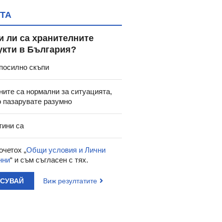
ТА
и ли са хранителните
укти в България?
посилно скъпи
ните са нормални за ситуацията,
о пазарувате разумно
тини са
очетох „
Общи условия и Лични
нни
“ и съм съгласен с тях.
АСУВАЙ
Виж резултатите