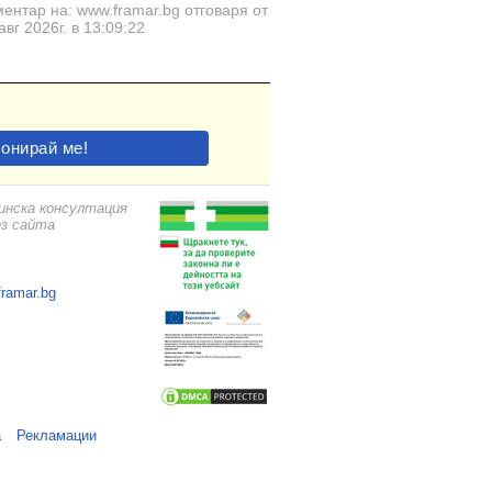
ентар на: www.framar.bg отговаря от
авг 2026г. в 13:09:22
цинска консултация
ез сайта
framar.bg
а
Рекламации