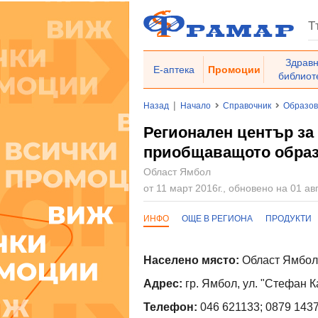
Здрав
Е-аптека
Промоции
библиот
|
Назад
Начало
Справочник
Образо
Регионален център за
приобщаващото образ
Област Ямбол
от 11 март 2016г., обновено на 01 авг
ИНФО
ОЩЕ В РЕГИОНА
ПРОДУКТИ
Населено място:
Област Ямбол
Адрес:
гр. Ямбол, ул. "Стефан 
Телефон:
046 621133; 0879 143