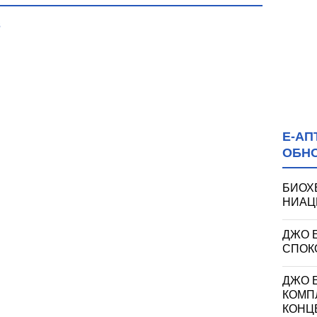
в
Е-АП
ОБН
БИОХ
НИАЦИ
ДЖО 
СПОКО
ДЖО Е
КОМП
КОНЦ