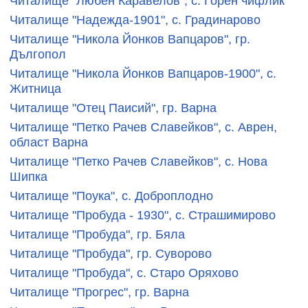
Читалище "Любен Каравелов", с. Горен чифлик
Читалище "Надежда-1901", с. Градинарово
Читалище "Никола Йонков Вапцаров", гр.
Дългопол
Читалище "Никола Йонков Вапцаров-1900", с.
Житница
Читалище "Отец Паисий", гр. Варна
Читалище "Петко Рачев Славейков", с. Аврен,
област Варна
Читалище "Петко Рачев Славейков", с. Нова
Шипка
Читалище "Поука", с. Доброплодно
Читалище "Пробуда - 1930", с. Страшимирово
Читалище "Пробуда", гр. Бяла
Читалище "Пробуда", гр. Суворово
Читалище "Пробуда", с. Старо Оряхово
Читалище "Прогрес", гр. Варна