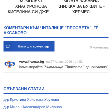
М
КОМПЛЕКТ
МОЯТА ЗАБАВНА
ХИАЛУРОНОВА
КНИЖКА ЗА БУКВИТЕ -
 -
КИСЕЛИНА СИ ДЖЕЛИ
ХЕРМЕС
желирани стика 2 кутии
* 31
КОМЕНТАРИ КЪМ ЧИТАЛИЩЕ "ПРОСВЕТА", ГР.
АКСАКОВО
Напиши коментар
0 коментара
www.framar.bg
на 07 August 2026 в 14:52
Коментирайте
"Читалище "Просвета", гр. Аксаково"
СВЪРЗАНИ СТАТИИ
д-р Кристина Христова Урумова
д-р Милан Александров Миланов