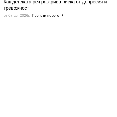
Как детската реч разкрива риска от депресия и
тревожност
от 07 авг 2026г.
Прочети повече
Всички
НАЙ-НОВОТО ВЪВ ФОРУМА