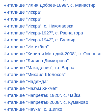
Читалище "Илия Добрев-1899", с. Манастир
Читалище "Искра"
Читалище "Искра"
Читалище "Искра", с. Николаевка
Читалище "Искра-1927", с. Равна гора
Читалище "Искра-1942", с. Булаир
Читалище "Истикбал"
Читалище "Кирил и Методий-2008", с. Осеново
Читалище "Лиляна Димитрова"
Читалище "Македония", гр. Варна
Читалище "Михаил Шолохов"
Читалище "Надежда"
Читалище "Назъм Хикмет"
Читалище "Напредък-1920", с. Чайка
Читалище "Напредък-2008", с. Куманово
Читалище "Наука", с. Щипко