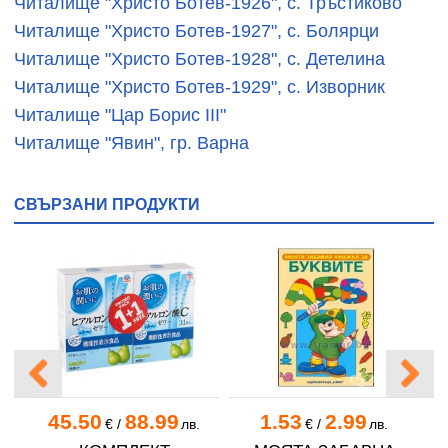
Читалище "Христо Ботев-1926", с. Тръстиково
Читалище "Христо Ботев-1927", с. Болярци
Читалище "Христо Ботев-1928", с. Детелина
Читалище "Христо Ботев-1929", с. Изворник
Читалище "Цар Борис ІІІ"
Читалище "Явин", гр. Варна
СВЪРЗАНИ ПРОДУКТИ
45.50
88.99
1.53
2.99
€
/
лв.
€
/
лв.