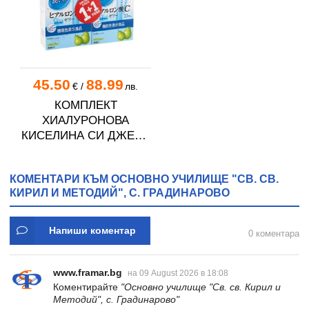
45.50
88.99
€
/
лв.
КОМПЛЕКТ
ХИАЛУРОНОВА
КИСЕЛИНА СИ ДЖЕЛИ
желирани стика 2 кутии
* 31
КОМЕНТАРИ КЪМ ОСНОВНО УЧИЛИЩЕ "СВ. СВ.
КИРИЛ И МЕТОДИЙ", С. ГРАДИНАРОВО
Напиши коментар
0 коментара
www.framar.bg
на 09 August 2026 в 18:08
Коментирайте
"Основно училище "Св. св. Кирил и
Методий", с. Градинарово"