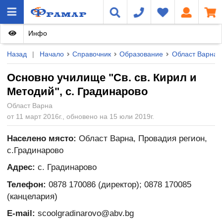
Инфо
Назад
|
Начало
Справочник
Образование
Област Варна
Основно училище "Св. св. Кирил и
Методий", с. Градинарово
Област Варна
от 11 март 2016г., обновено на 15 юли 2019г.
Населено място:
Област Варна, Провадия регион,
с.Градинарово
Адрес:
с. Градинарово
Телефон:
0878 170086 (директор); 0878 170085
(канцелария)
E-mail:
scoolgradinarovo@abv.bg