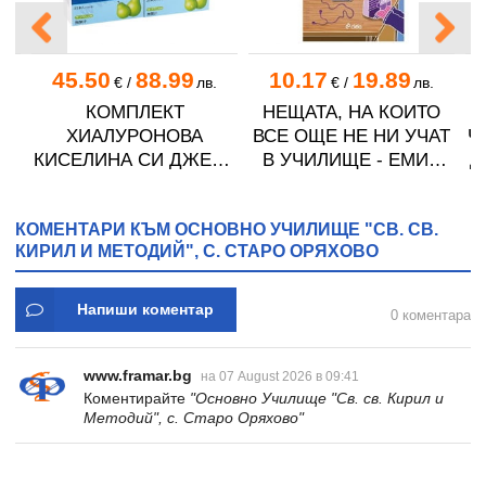
45.50
88.99
10.17
19.89
€
/
лв.
€
/
лв.
КО
КОМПЛЕКТ
НЕЩАТА, НА КОИТО
ХИАЛУРОНОВА
ВСЕ ОЩЕ НЕ НИ УЧАТ
Ч
КО
КИСЕЛИНА СИ ДЖЕЛИ
В УЧИЛИЩЕ - ЕМИЛ
Д
желирани стика 2 кутии
КОНРАД - СИЕЛА
* 31
КОМЕНТАРИ КЪМ ОСНОВНО УЧИЛИЩЕ "СВ. СВ.
КИРИЛ И МЕТОДИЙ", С. СТАРО ОРЯХОВО
Напиши коментар
0 коментара
www.framar.bg
на 07 August 2026 в 09:41
Коментирайте
"Основно Училище "Св. св. Кирил и
Методий", с. Старо Оряхово"