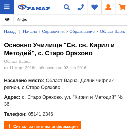
Инфо
Назад
|
Начало
Справочник
Образование
Област Варна
Основно Училище "Св. св. Кирил и
Методий", с. Старо Оряхово
Област Варна
от 11 март 2016г., обновено на 02 сеп 2016г.
Населено място:
Област Варна, Долни чифлик
регион, с.Старо Оряхово
Адрес:
с. Старо Оряхово, ул. "Кирил и Методий" №
36
Телефон:
05141 2346
Сигнал за неточна информация