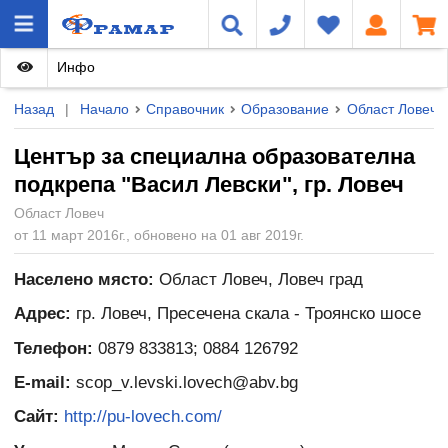
Инфо
Назад
|
Начало
Справочник
Образование
Област Ловеч
Център за специална образователна
подкрепа "Васил Левски", гр. Ловеч
Област Ловеч
от 11 март 2016г., обновено на 01 авг 2019г.
Населено място:
Област Ловеч, Ловеч град
Адрес:
гр. Ловеч, Пресечена скала - Троянско шосе
Телефон:
0879 833813; 0884 126792
E-mail:
scop_v.levski.lovech@abv.bg
Сайт:
http://pu-lovech.com/