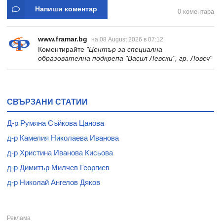
Напиши коментар
0 коментара
www.framar.bg
на 08 August 2026 в 07:12
Коментирайте
"Център за специална
образователна подкрепа "Васил Левски", гр. Ловеч"
СВЪРЗАНИ СТАТИИ
Д-р Румяна Съйкова Цанова
д-р Камелия Николаева Иванова
д-р Христина Иванова Кисьова
д-р Димитър Милчев Георгиев
д-р Николай Ангелов Дяков