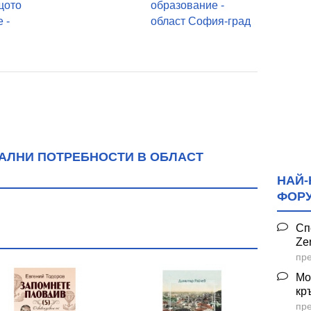
щото
образование -
 -
област София-град
ИАЛНИ ПОТРЕБНОСТИ В ОБЛАСТ
НАЙ-
ФОР
Сп
Ze
пре
Мо
кр
пре