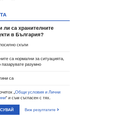
ТА
и ли са хранителните
20
19.95
9.15
17.90
7.64
€
/
лв.
€
/
лв.
€
укти в България?
ДА ЖИВЕЙ
НИЧИЯ. ТРИТЕ НАЧИНА
ПОМНЯ
ЕДИНЕНИЕТО -
НА МАРИАНА.
ГР
посилно скъпи
ОРГИ ПАШЕВ -
ПЛОВДИВСКИ РАЗКАЗИ -
ОКОЛНОС
ХЕРМЕС
ТОДОР КОСТАДИНОВ -
СЛАВО
ните са нормални за ситуацията,
СИЕЛА
о пазарувате разумно
тини са
очетох „
Общи условия и Лични
нни
“ и съм съгласен с тях.
АСУВАЙ
Виж резултатите