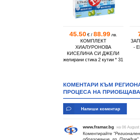
10.20
19.95
45.50
88.99
€
/
лв.
€
/
лв.
ТОЗИ ШАРЕН ПЛОВДИВ -
КОМПЛЕКТ
ЗАП
ГЕОРГИ РАЙЧЕВСКИ -
ХИАЛУРОНОВА
- 
ХЕРМЕС
КИСЕЛИНА СИ ДЖЕЛИ
желирани стика 2 кутии * 31
КОМЕНТАРИ КЪМ РЕГИОНА
ПРОЦЕСА НА ПРИОБЩАВА
Напиши коментар
www.framar.bg
на 06 August
Коментирайте
"Регионален
образование, гр. Пловдив"