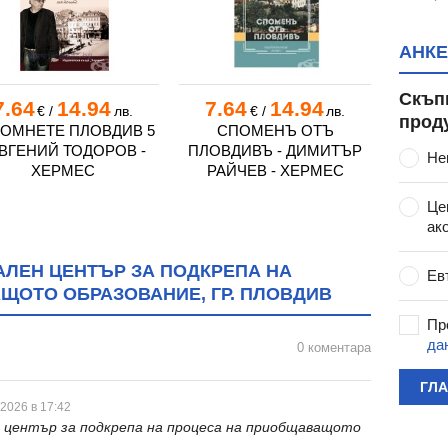
АНКЕ
Скъп
7.64
14.94
7.64
14.94
10.
€
/
лв.
€
/
лв.
прод
ОМНЕТЕ ПЛОВДИВ 5
СПОМЕНЪ ОТЪ
ЕВГЕНИЙ ТОДОРОВ -
ПЛОВДИВЪ - ДИМИТЪР
СЪ
Не
ХЕРМЕС
РАЙЧЕВ - ХЕРМЕС
ГЕ
Це
ак
ЛЕН ЦЕНТЪР ЗА ПОДКРЕПА НА
Ев
ЩОТО ОБРАЗОВАНИЕ, ГР. ПЛОВДИВ
Пр
да
0 коментара
ГЛ
 2026 в 17:42
 център за подкрепа на процеса на приобщаващото