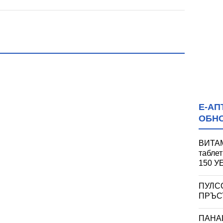
Е-АП
ОБН
ВИТАМ
табле
150 
ПУЛС
ПРЪСТ
ПАНА