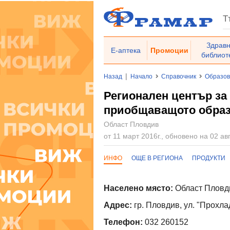
Здрав
Е-аптека
Промоции
библиот
|
Назад
Начало
Справочник
Образо
Регионален център за
приобщаващото образ
Област Пловдив
от 11 март 2016г., обновено на 02 авг
ИНФО
ОЩЕ В РЕГИОНА
ПРОДУКТИ
Населено място:
Област Пловди
Адрес:
гр. Пловдив, ул. "Прохла
Телефон:
032 260152