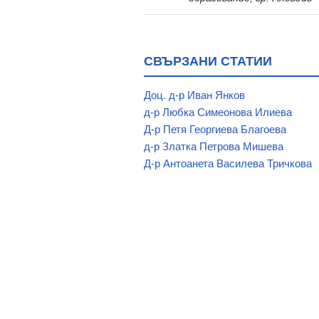
СВЪРЗАНИ СТАТИИ
Доц. д-р Иван Янков
д-р Любка Симеонова Илиева
Д-р Петя Георгиева Благоева
д-р Златка Петрова Мишева
Д-р Антоанета Василева Тричкова