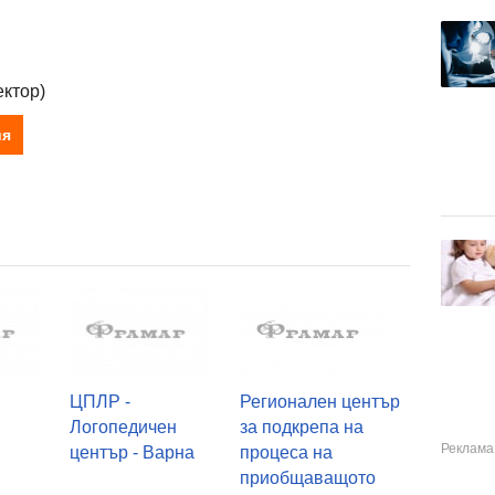
ктор)
ия
ЦПЛР -
Регионален център
Логопедичен
за подкрепа на
а
център - Варна
процеса на
приобщаващото