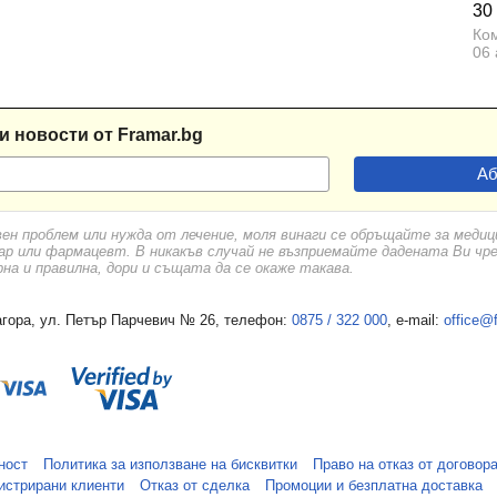
30
Ком
06 
и новости от Framar.bg
вен проблем или нужда от лечение, моля винаги се обръщайте за меди
ар или фармацевт. В никакъв случай не възприемайте дадената Ви чр
а и правилна, дори и същата да се окаже такава.
гора, ул. Петър Парчевич № 26, телефон:
0875 / 322 000
, e-mail:
office@
ност
Политика за използване на бисквитки
Право на отказ от договор
истрирани клиенти
Отказ от сделка
Промоции и безплатна доставка