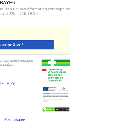
 BAYER
ентар на: www.framar.bg отговаря от
авг 2026г. в 15:19:30
цинска консултация
ез сайта
framar.bg
а
Рекламации