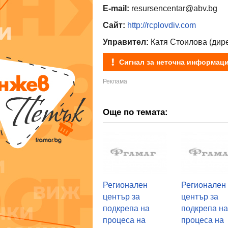
E-mail:
resursencentar@abv.bg
Сайт:
http://rcplovdiv.com
Управител:
Катя Стоилова (дире
Сигнал за неточна информац
Още по темата:
Регионален
Регионален
център за
център за
подкрепа на
подкрепа н
процеса на
процеса на