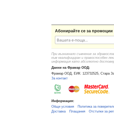
Абонирайте се за промоции 
При възникнало съмнение за здравосло
към квалифициран и правоспособен лек
информация като абсолютно достоверн
Данни на Фрамар ООД:
Фрамар ООД, ЕИК: 123732525, Стара За
За контакт
Информация:
Общи условия
Политика за поверител
Доставка
Плащания
Отстъпки за рег