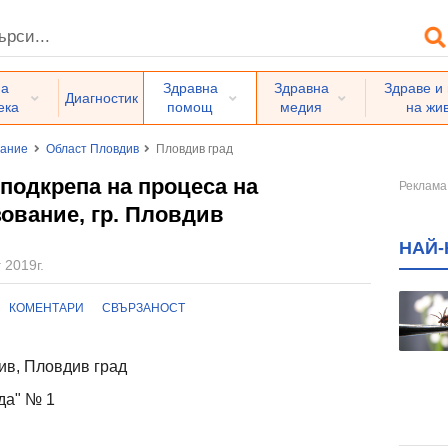
на
Здравна
Здравна
Здраве и
Диагностик
ека
помощ
медия
на жи
вание
Област Пловдив
Пловдив град
 подкрепа на процеса на
ование, гр. Пловдив
НАЙ-
 2019г.
КОМЕНТАРИ
СВЪРЗАНОСТ
в, Пловдив град
да" № 1