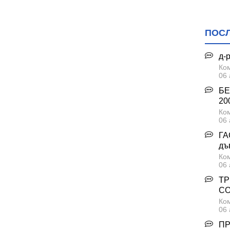
ПОС
д-
Ком
06 
БЕ
200
Ком
06 
ГА
дъ
Ком
06 
ТР
С
Ком
06 
ПР