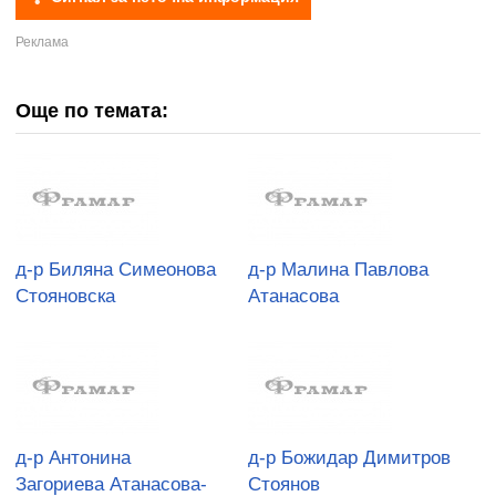
Още по темата:
д-р Биляна Симеонова
д-р Малина Павлова
Стояновска
Атанасова
д-р Антонина
д-р Божидар Димитров
Загориева Атанасова-
Стоянов